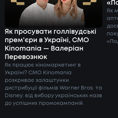
«П
Як 
апт
досв
Як просувати голлівудські
пок
прем'єри в Україні, CMO
«По
Kinomania — Валеріан
Перевознюк
Як працює кіномаркетинг в
Україні? CMO Kinomania
розкриває залаштунки
дистрибуції фільмів Warner Bros. та
Disney: від вибору українських назв
до успішних промокампаній.