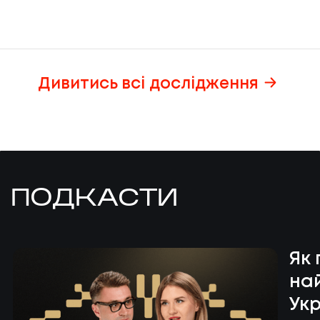
Дивитись всі дослідження
ПОДКАСТИ
Як
най
Укр