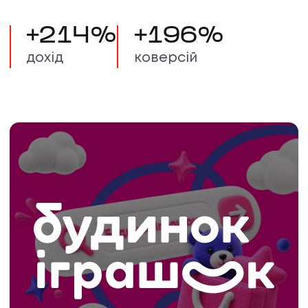
+
214
%
+
196
%
дохід
коверсій