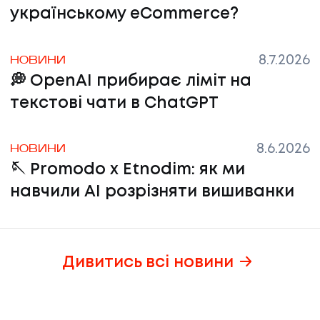
українському eCommerce?
8.7.2026
НОВИНИ
💭 OpenAI прибирає ліміт на
текстові чати в ChatGPT
8.6.2026
НОВИНИ
‍🪡 Promodo x Etnodim: як ми
навчили AI розрізняти вишиванки
Дивитись всі новини