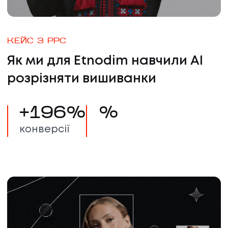
ПР
К
КЕЙС З PPC
Як ми для Etnodim навчили AI
КА
розрізняти вишиванки
+
196
%
%
конверсії
Б
К
КЛ
КО