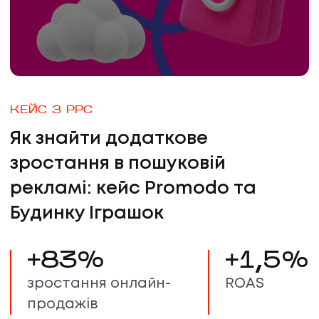
КЕЙС З PPC
Як знайти додаткове
зростання в пошуковій
рекламі: кейс Promodo та
Будинку Іграшок
+
83
%
+
1,5
%
зростання онлайн-
ROAS
продажів