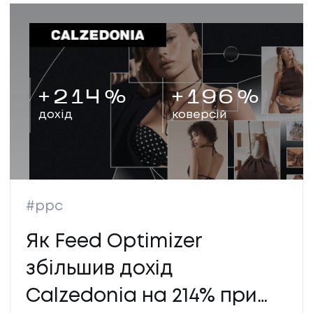
+
214
%
+
196
%
дохід
коверсій
#ppc
Як Feed Optimizer
збільшив дохід
Calzedonia на 214% при