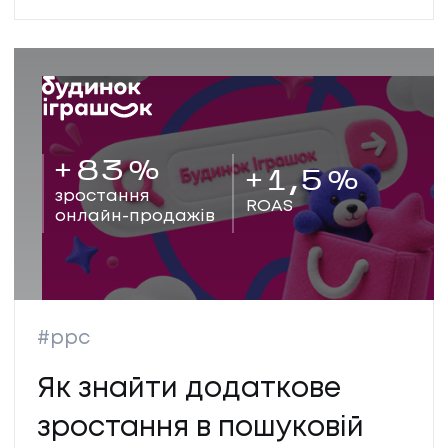
зростанні витрат лише
на 2%
+
83
%
+
1,5
%
зростання
ROAS
онлайн-продажів
#ppc
Як знайти додаткове
зростання в пошуковій