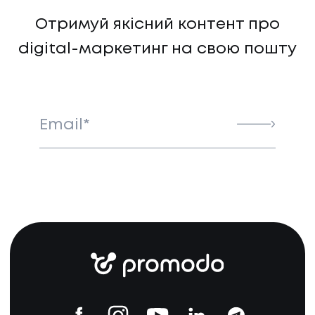
НАПИСАТИ НАМ
Отримуй якісний контент про
digital-маркетинг на свою пошту
Email*
UA
EN
UA
EN