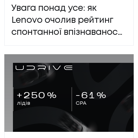
Увага понад усе: як
Lenovo очолив рейтинг
спонтанної впізнаваності
ноутбуків в Україні
+
250
%
-
61
%
лідів
CPA