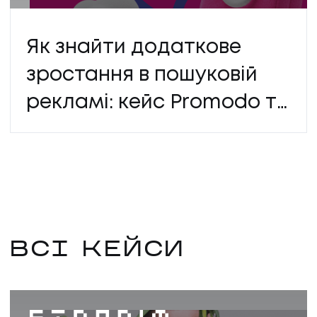
КАР'ЄРА
Як знайти додаткове
КАР'ЄРА
зростання в пошуковій
БЛОГ
рекламі: кейс Promodo та
БЛОГ
Будинку Іграшок
КЛІЄНТИ
КЛІЄНТИ
КОНТАКТИ
ВСІ КЕЙСИ
КОНТАКТИ