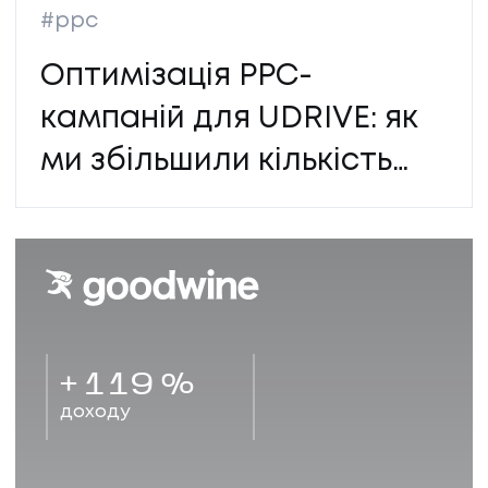
#ppc
Оптимізація PPC-
кампаній для UDRIVE: як
ми збільшили кількість
лідів у 3,4 рази
+
119
%
доходу