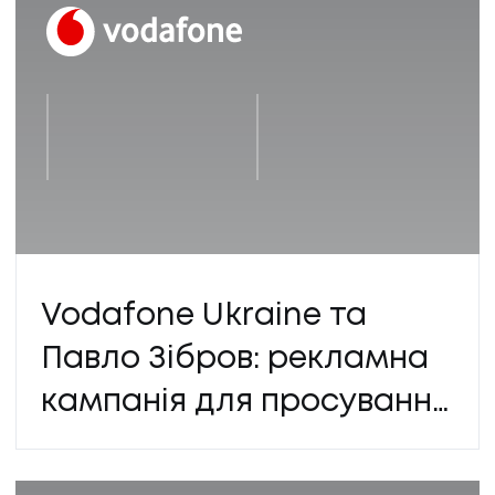
Vodafone Ukraine та
Павло Зібров: рекламна
кампанія для просування
контрактних тарифів в
соцмережах