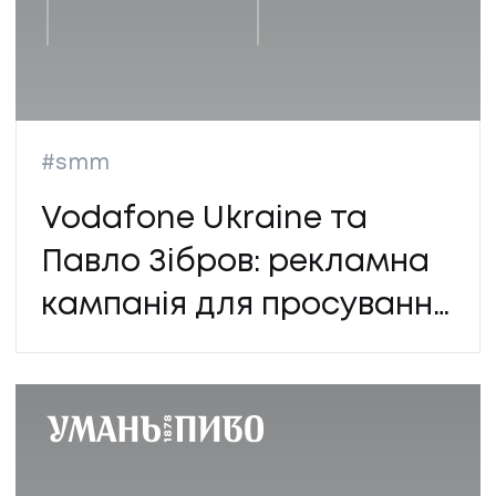
#smm
Vodafone Ukraine та
Павло Зібров: рекламна
кампанія для просування
контрактних тарифів в
соцмережах