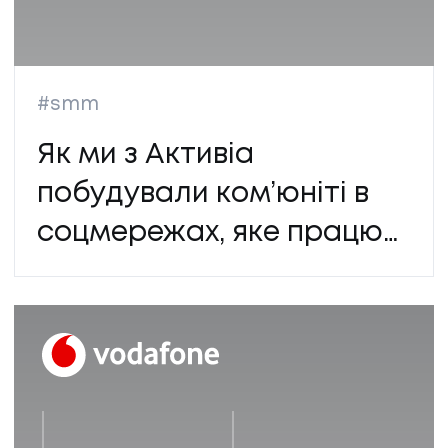
#smm
Як ми з Активіа
побудували ком’юніті в
соцмережах, яке працює
на бренд