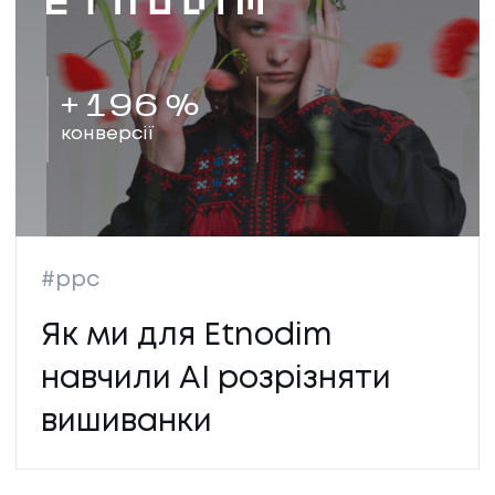
+
196
%
конверсії
#ppc
Як ми для Etnodim
навчили AI розрізняти
вишиванки