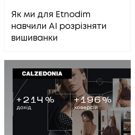
Як ми для Etnodim
навчили AI розрізняти
вишиванки
+
214
%
+
196
%
дохід
коверсій