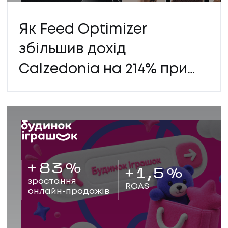
Як Feed Optimizer
збільшив дохід
ПОСЛУГИ
Calzedonia на 214% при
зростанні витрат лише
ПОСЛУГИ
на 2%
КЕЙСИ
КЕЙСИ
+
83
%
ПРО НАС
+
1,5
%
зростання
ROAS
онлайн-продажів
ПРО НАС