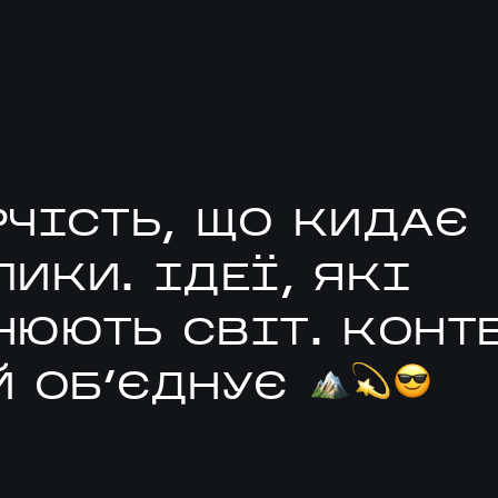
РЧІСТЬ, ЩО КИДАЄ
ИКИ. ІДЕЇ, ЯКІ
НЮЮТЬ СВІТ. КОНТЕ
Й ОБ'ЄДНУЄ
🏔
💫
😎