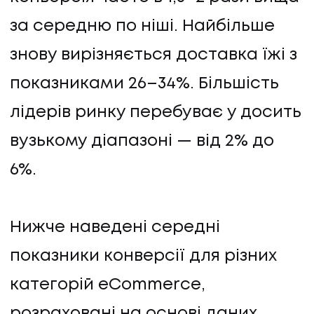
за середню по ніші. Найбільше
знову вирізняється доставка їжі з
показниками 26–34%. Більшість
лідерів ринку перебуває у досить
ПОСЛУГИ
вузькому діапазоні — від 2% до
6%.
ПОСЛУГИ
КЕЙСИ
Нижче наведені середні
показники конверсії для різних
КЕЙСИ
категорій eCommerce,
ПРО НАС
розраховані на основі даних