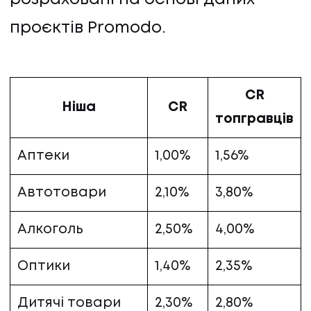
ПРО НАС
проєктів Promodo.
КАР'ЄРА
CR
КАР'ЄРА
Ніша
CR
топгравців
БЛОГ
Аптеки
1,00%
1,56%
БЛОГ
Автотовари
2,10%
3,80%
КЛІЄНТИ
Алкоголь
2,50%
4,00%
КЛІЄНТИ
Оптики
1,40%
2,35%
КОНТАКТИ
Дитячі товари
2,30%
2,80%