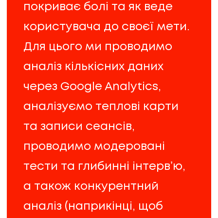
покриває болі та як веде
користувача до своєї мети.
Для цього ми проводимо
аналіз кількісних даних
через Google Analytics,
аналізуємо теплові карти
та записи сеансів,
UA
EN
UA
EN
проводимо модеровані
тести та глибинні інтервʼю,
Політика конфіденційності
©
2026
Promodo
а також конкурентний
аналіз (наприкінці, щоб