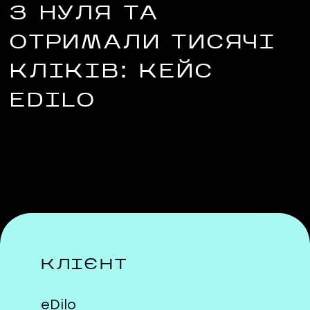
З НУЛЯ ТА
ОТРИМАЛИ ТИСЯЧІ
КЛІКІВ: КЕЙС
EDILO
UA
EN
UA
EN
Політика конфіденційності
©
2026
Promodo
КЛІЄНТ
eDilo