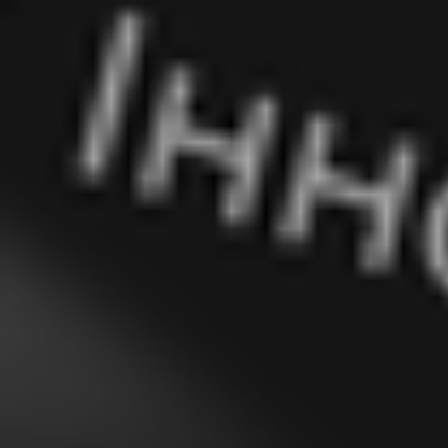
ПРО НАС
КАР'ЄРА
КАР'ЄРА
БЛОГ
БЛОГ
КЛІЄНТИ
КЛІЄНТИ
КОНТАКТИ