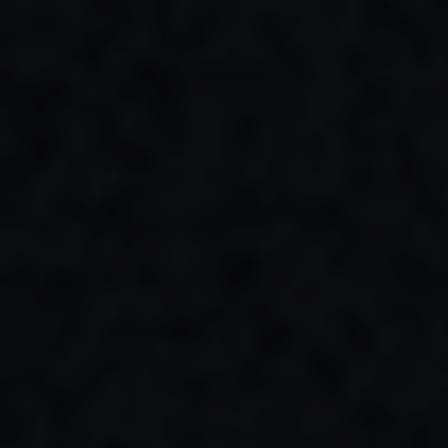
ПРО НАС
КАР'ЄРА
КАР'ЄРА
БЛОГ
БЛОГ
КЛІЄНТИ
КЛІЄНТИ
КОНТАКТИ