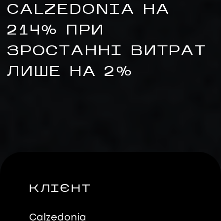
CALZEDONIA НА
214% ПРИ
ЗРОСТАННІ ВИТРАТ
ЛИШЕ НА 2%
UA
EN
UA
EN
Політика конфіденційності
©
2026
Promodo
КЛІЄНТ
Calzedonia