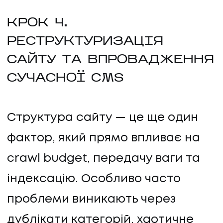
КРОК 4.
РЕСТРУКТУРИЗАЦІЯ
САЙТУ ТА ВПРОВАДЖЕННЯ
СУЧАСНОЇ CMS
Структура сайту — це ще один
UA
EN
фактор, який прямо впливає на
UA
EN
crawl budget, передачу ваги та
індексацію. Особливо часто
Політика конфіденційності
©
2026
Promodo
проблеми виникають через
дублікати категорій, хаотичне