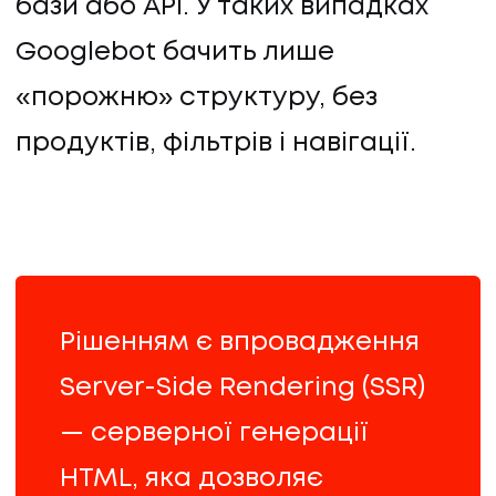
бази або API. У таких випадках
Googlebot бачить лише
«порожню» структуру, без
продуктів, фільтрів і навігації.
Рішенням є впровадження
Server-Side Rendering (SSR)
— серверної генерації
HTML, яка дозволяє