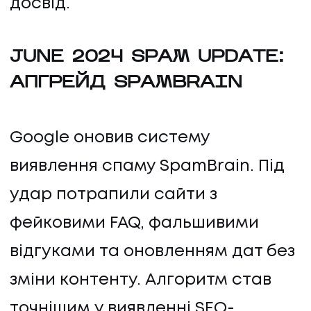
досвід.
JUNE 2024 SPAM UPDATE:
АПГРЕЙД SPAMBRAIN
ПОСЛУГИ
Google оновив систему
виявлення спаму SpamBrain. Під
ПОСЛУГИ
удар потрапили сайти з
КЕЙСИ
фейковими FAQ, фальшивими
відгуками та оновленням дат без
КЕЙСИ
зміни контенту. Алгоритм став
ПРО НАС
точнішим у виявленні SEO-