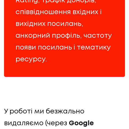
Rating, трафік донорів,
співвідношення вхідних і
вихідних посилань,
анкорний профіль, частоту
появи посилань і тематику
ресурсу.
У роботі ми безжально
видаляємо (через
Google