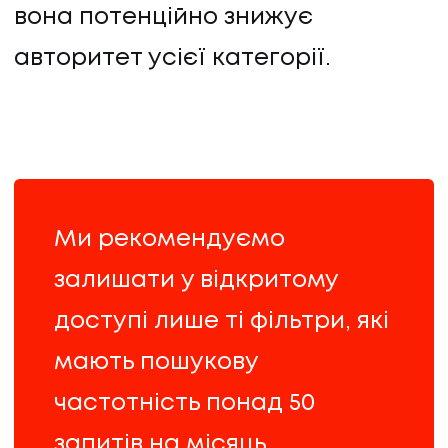
вона потенційно знижує
авторитет усієї категорії.
Ми рекомендуємо
залишати у відкритому
доступі лише ті фільтри, які
мають пошукову
частотність понад 50
запитів на місяць,