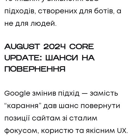
ПРО НАС
підходів, створених для ботів, а
не для людей.
КАР'ЄРА
КАР'ЄРА
AUGUST 2024 CORE
UPDATE: ШАНСИ НА
БЛОГ
ПОВЕРНЕННЯ
БЛОГ
КЛІЄНТИ
Google змінив підхід — замість
“карання” дав шанс повернути
КЛІЄНТИ
позиції сайтам зі сталим
КОНТАКТИ
фокусом, користю та якісним UX.