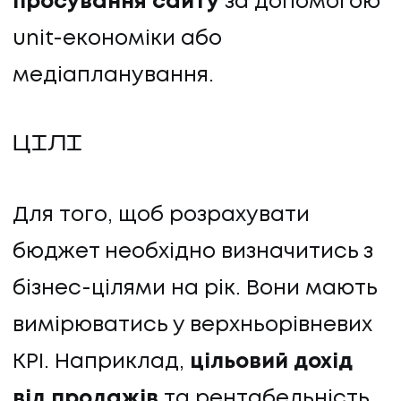
просування сайту
за допомогою
КОНТАКТИ
unit-економіки або
медіапланування.
ЦІЛІ
Для того, щоб розрахувати
бюджет необхідно визначитись з
бізнес-цілями на рік. Вони мають
вимірюватись у верхньорівневих
KPI. Наприклад,
цільовий дохід
від продажів
та рентабельність,