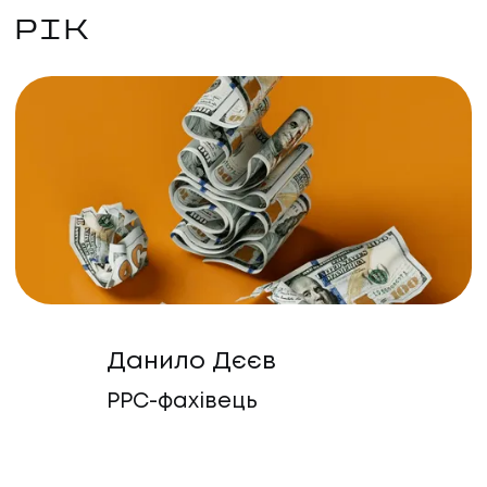
РІК
Данило Дєєв
PPC-фахівець