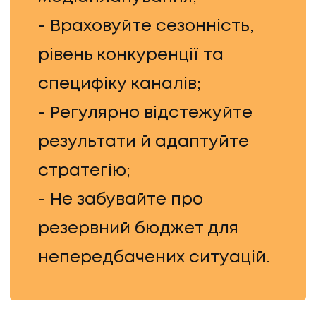
- Враховуйте сезонність,
рівень конкуренції та
специфіку каналів;
- Регулярно відстежуйте
результати й адаптуйте
стратегію;
UA
EN
UA
EN
- Не забувайте про
резервний бюджет для
непередбачених ситуацій.
Політика конфіденційності
©
2026
Promodo