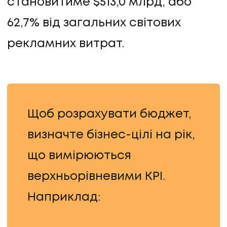
становитиме $513,0 млрд, або
62,7% від загальних світових
рекламних витрат.
ПОСЛУГИ
Щоб розрахувати бюджет,
ПОСЛУГИ
визначте бізнес-цілі на рік,
КЕЙСИ
що вимірюються
верхньорівневими KPI.
КЕЙСИ
Наприклад:
ПРО НАС