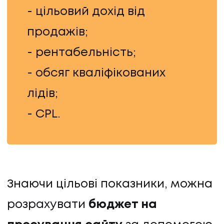
- цільовий дохід від
ПРО НАС
продажів;
КАР'ЄРА
- рентабельність;
- обсяг кваліфікованих
КАР'ЄРА
лідів;
БЛОГ
- CPL.
БЛОГ
КЛІЄНТИ
Знаючи цільові показники, можна
КЛІЄНТИ
розрахувати
бюджет на
КОНТАКТИ