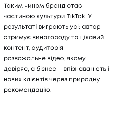
Таким чином бренд стає
частиною культури TikTok. У
результаті виграють усі: автор
отримує винагороду та цікавий
контент, аудиторія –
розважальне відео, якому
довіряє, а бізнес – впізнаваність і
нових клієнтів через природну
рекомендацію.
@kreat.jysk
КОН-СУЛЬ-ТАНТ-ЮСК
#ukraine
#jysk
♬ оригінальний аудіозапис – Kreat for Jysk - Kreat for JYSK