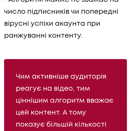
число підписників чи попередні
вірусні успіхи акаунта при
ранжуванні контенту.
ПОСЛУГИ
ПОСЛУГИ
Чим активніше аудиторія
реагує на відео, тим
КЕЙСИ
ціннішим алгоритм вважає
КЕЙСИ
цей контент. А тому
ПРО НАС
показує більшій кількості