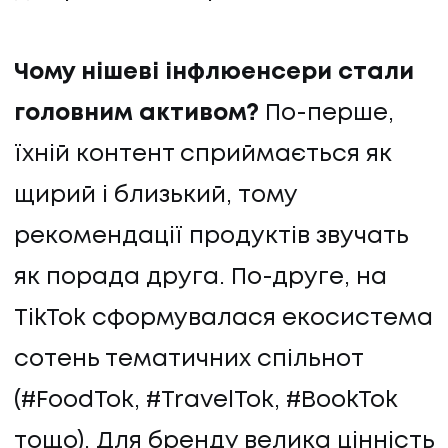
Чому нішеві інфлюенсери стали
головним активом?
По-перше,
їхній контент сприймається як
щирий і близький, тому
рекомендації продуктів звучать
як порада друга. По-друге, на
TikTok сформувалася екосистема
сотень тематичних спільнот
(#FoodTok, #TravelTok, #BookTok
тощо). Для бренду велика цінність