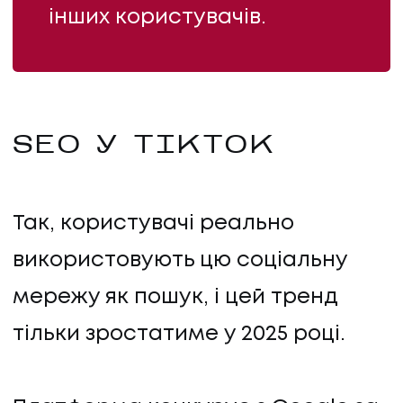
інших користувачів.
ПРО НАС
КАР'ЄРА
КАР'ЄРА
SEO У TIKTOK
БЛОГ
Так, користувачі реально
БЛОГ
використовують цю соціальну
КЛІЄНТИ
мережу як пошук, і цей тренд
тільки зростатиме у 2025 році.
КЛІЄНТИ
КОНТАКТИ