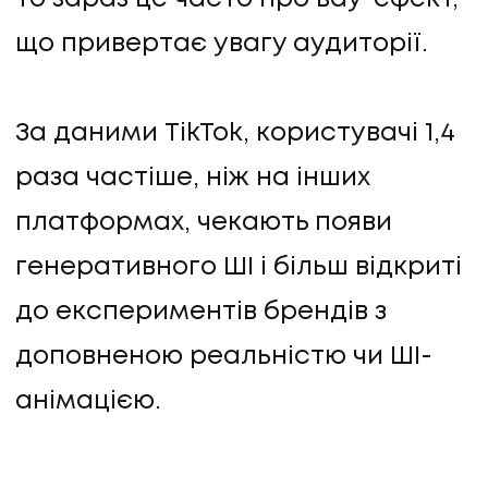
що привертає увагу аудиторії.
За даними TikTok, користувачі 1,4
раза частіше, ніж на інших
платформах, чекають появи
генеративного ШІ і більш відкриті
UA
EN
UA
EN
до експериментів брендів з
доповненою реальністю чи ШІ-
анімацією.
Політика конфіденційності
©
2026
Promodo