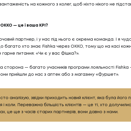
БЛО
антаженість на кожного з колег, щоб ніхто нікого не підстави
07
ТИ
КО
 ОККО — це і ваша KPI?
И
КОН
ючовий партнер, і у нас під нього є окрема команда. І я чуд
АС
о багато хто знає Fishka через ОККО, тому що на касі кож
гарне питання: «Чи є у вас Фішка?».
а сторона — багато учасників програми лояльності Fishka —
С
 вони прийшли до нас з аптек або з магазину «Фуршет».
сто аналізую, звідки приходить новий клієнт, яка була його
я і коли. Переважна більшість клієнтів — це ті, хто долучили
ках, це ще з часів старих партнерів, вони давно з нами.