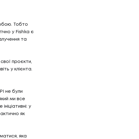
собою. Тобто
ічно у Fishka є
залучення та
 свої проєкти,
віть у клієнта.
Р'ЄРА
PI не були
який ми все
'ЄРА
ініціативні: у
ОГ
фактично як
матися, яка