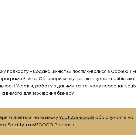
ску подкасту «Додана цінність» поспілкувалися з Софією Лу
рограми Fishka. Обговорили внутрішню «кухню» найбільшої 
ьності України, роботу з даними та те, чому персоналізаці
 а вимога для виживання бізнесу.
ервʼю дивіться на нашому
YouTube-каналі
або слухайте на
мах
Spotify
та MEGOGO Podcasts.