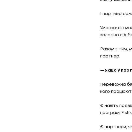
І партнер сам 
Умовно: він мо
залежно від бю
Разом з тим, 
партнер.
— Якщо у парт
Переважна біль
кого працюють
Є навіть подві
програмі Fishk
Є партнери, які