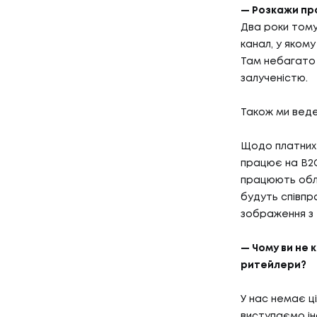
— Розкажи про
Два роки тому
канал, у якому
Там небагато 
залученістю.
Також ми веде
Щодо платних 
працює на B2C
працюють обли
будуть співпр
зображення з
— Чому ви не 
ритейлери?
У нас немає ц
виступаємо ін