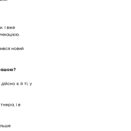
. І вже
нікацією.
ився новий
 вашою?
ійсно є й ті, у
тнера, і в
більше