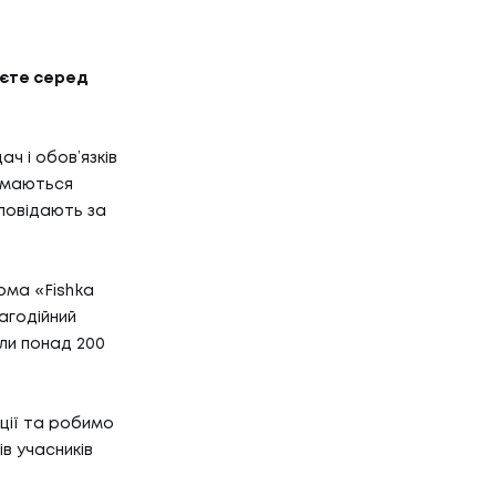
юєте серед
ач і обов’язків
аймаються
повідають за
рма «Fishka
агодійний
или понад 200
ції та робимо
в учасників