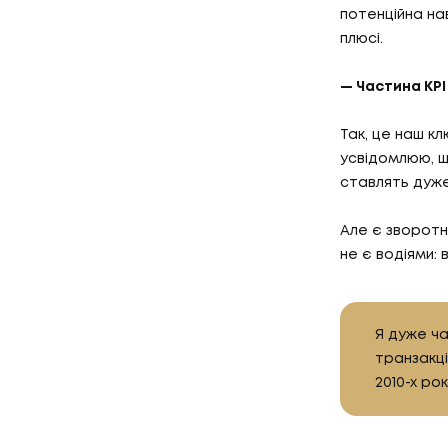
КЕЙСИ
потенційна нав
03
КЛІЄН
плюсі.
— Частина KPI
КЛІЄНТ
Так, це наш кл
04
ПРО Н
усвідомлюю, щ
ставлять дуже 
Але є зворотн
ПРО НА
не є водіями:
Я дуже ча
транзакці
2010-х ро