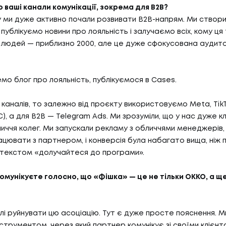
 ваші канали комунікації, зокрема для B2B?
 ми дуже активно почали розвивати B2B-напрям. Ми створи
 публікуємо новини про лояльність і залучаємо всіх, кому ця
людей — приблизно 2000, але це дуже сфокусована аудито
мо блог про лояльність, публікуємося в Cases.
каналів, то залежно від проєкту використовуємо Meta, TikT
), а для B2B — Telegram Ads. Ми зрозуміли, що у нас дуже к
ччя колег. Ми запускали рекламу з обличчями менеджерів, я
ацювати з партнером, і конверсія була набагато вища, ніж 
 текстом «долучайтеся до програми».
комунікуєте голосно, що «Фішка» — це не тільки ОККО, а ще
ілі руйнувати цю асоціацію. Тут є дуже просте пояснення. М
струментом, через який партнер комунікує зі своїми клієнт