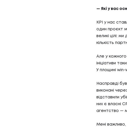
— Які у вас ос
KPI у нас ста
один проєкт мо
великі цілі: м
кількість парт
Але у кожного
ініціативи таки
01
ПОСЛУ
У площині win-w
Насправді був
виконані через
ПОСЛУГ
відставили убі
02
КЕЙС
них є власні C
агентство — м
Мені важливо,