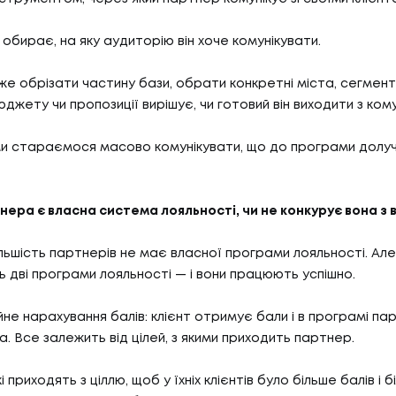
обирає, на яку аудиторію він хоче комунікувати.
же обрізати частину бази, обрати конкретні міста, сегменти
джету чи пропозиції вирішує, чи готовий він виходити з кому
ми стараємося масово комунікувати, що до програми долуч
нера є власна система лояльності, чи не конкурує вона з
шість партнерів не має власної програми лояльності. Але д
 дві програми лояльності — і вони працюють успішно.
йне нарахування балів: клієнт отримує бали і в програмі пар
a. Все залежить від цілей, з якими приходить партнер.
 приходять з ціллю, щоб у їхніх клієнтів було більше балів і 