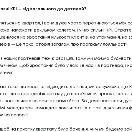
новні KPI — від загального до деталей?
вляться на квартал, і вони дуже часто перетинаються між 
же належати декільком колегам, і у них спільні KPI. Стратег
и дивимося на зростання кількості клієнтів, на утримання, на 
нерів — це така історія загалом про програму лояльності.
 з наших партнерів теж є свої цілі. Тому ми маємо будувати
м чином, щоб зростання було у всіх: і в нас, і в партнера, і на
05
ГИ
КА
in-win.
ає таке, що квартал підходить до кінця, ми розуміємо, що K
 те, що в середині кварталу до нас з’явився проєкт, через 
И
КАР
к і поставили в пріоритет саме його. Бо деякі партнери дуже 
06
И
БЛ
RM-менеджери, команда з лояльності. А є такі, для яких ми 
и на сапорті.
 щоб на початку кварталу було бачення, чим ми будемо зай