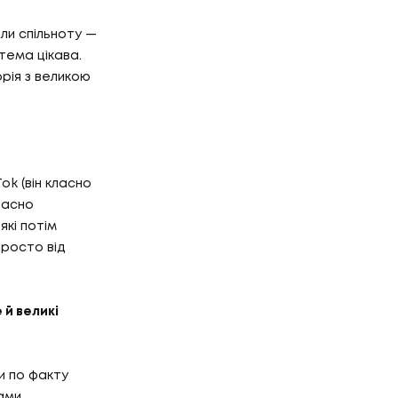
ли спільноту —
 тема цікава.
рія з великою
ok (він класно
ласно
кі потім
просто від
 й великі
и по факту
ами.