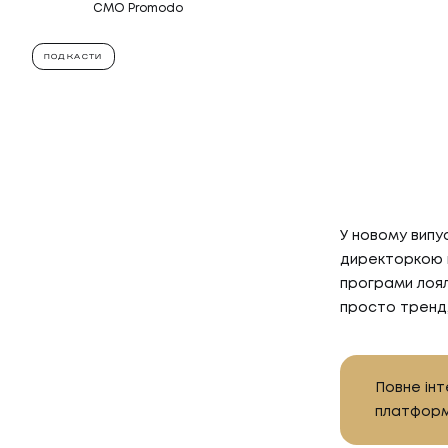
CMO Promodo
ПОДКАСТИ
У новому випу
директоркою п
програми лоял
просто тренд,
Повне інт
платфор