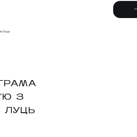
єю Луць
ГРАМА
ʼЮ З
 ЛУЦЬ