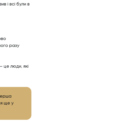
Г
в і всі були в
НТАКТИ
ТАКТИ
ово
ного разу
 це люди, які
 перша
ся ще у