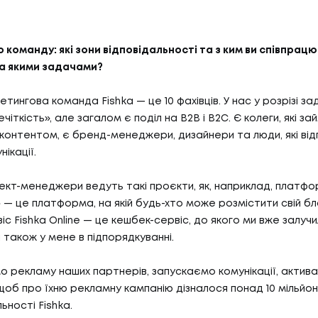
 команду: які зони відповідальності та з ким ви співпрац
за якими задачами?
тингова команда Fishka — це 10 фахівців. У нас у розрізі зад
чіткість», але загалом є поділ на B2B і B2C. Є колеги, які з
контентом, є бренд-менеджери, дизайнери та люди, які від
ікації.
кт-менеджери ведуть такі проєкти, як, наприклад, платфо
» — це платформа, на якій будь-хто може розмістити свій бл
іс Fishka Online — це кешбек-сервіс, до якого ми вже залуч
ін також у мене в підпорядкуванні.
 рекламу наших партнерів, запускаємо комунікації, актива
щоб про їхню рекламну кампанію дізналося понад 10 мільйоні
ьності Fishka.