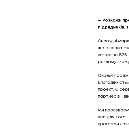
— Розкажи про
підрядників, 
Сьогодні марке
ще є певна «не
виключно B2B-
рекламу і комун
Окремі продже
Благодійність
проєкт. Є серв
партнерів, і в
Ми просуваємо
все для того, 
програми лоял