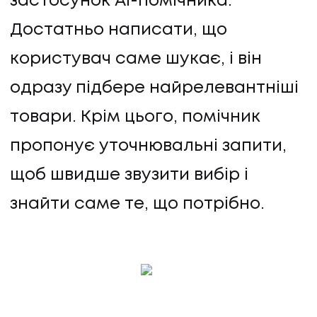
застосунок AI-помічника.
ПРО НАС
Достатньо написати, що
КАР'ЄРА
користувач саме шукає, і він
одразу підбере найрелевантніші
КАР'ЄРА
товари. Крім цього, помічник
БЛОГ
пропонує уточнювальні запити,
щоб швидше звузити вибір і
БЛОГ
знайти саме те, що потрібно.
КЛІЄНТИ
КЛІЄНТИ
КОНТАКТИ