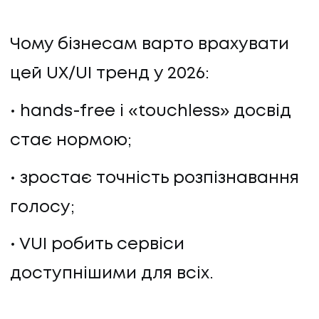
Чому бізнесам варто врахувати
цей UX/UI тренд у 2026:
hands-free і «touchless» досвід
стає нормою;
зростає точність розпізнавання
UA
EN
UA
EN
голосу;
VUI робить сервіси
Політика конфіденційності
©
2026
Promodo
доступнішими для всіх.