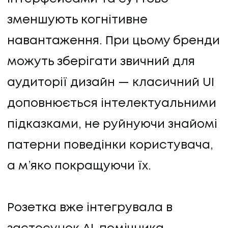
зменшують когнітивне
навантаження. При цьому бренди
можуть зберігати звичний для
аудиторії дизайн — класичний UI
ПОСЛУГИ
доповнюється інтелектуальними
підказками, не руйнуючи знайомі
ПОСЛУГИ
патерни поведінки користувача,
КЕЙСИ
а м’яко покращуючи їх.
КЕЙСИ
Розетка вже інтегрувала в
ПРО НАС