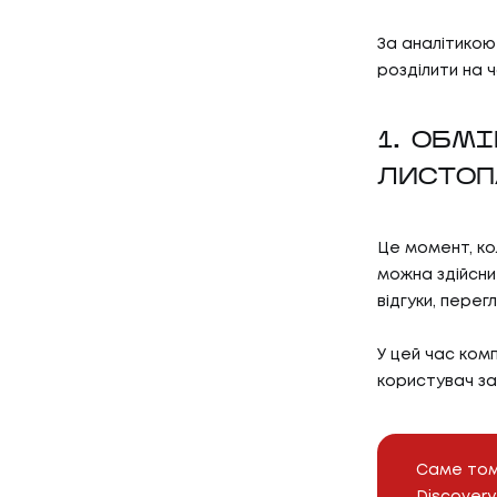
За аналітикою
розділити на ч
1. ОБМ
ЛИСТОП
Це момент, ко
01
ПОСЛУ
можна здійсни
відгуки, перег
У цей час комп
ПОСЛУГ
користувач за
02
КЕЙС
Саме тому
Discovery