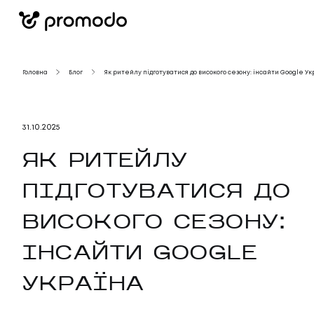
Головна
Блог
Як ритейлу підготуватися до високого сезону: інсайти Google У
31
.
10
.
2025
ЯК РИТЕЙЛУ
ПІДГОТУВАТИСЯ ДО
ВИСОКОГО СЕЗОНУ:
ІНСАЙТИ GOOGLE
УКРАЇНА