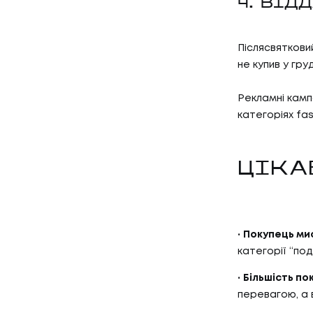
4. ВІД
Післясвяткови
не купив у гру
Рекламні камп
категоріях fas
ЦІКА
Покупець ми
категорії “по
Більшість по
перевагою, а 