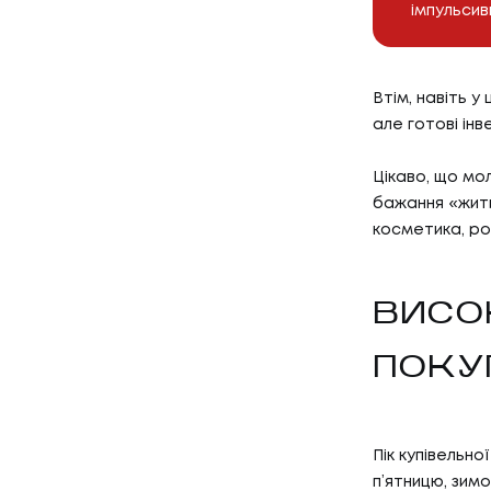
імпульсив
Втім, навіть 
але готові інве
Цікаво, що мо
бажання «жити
косметика, ро
ВИСО
ПОКУ
Пік купівельно
п’ятницю, зимо