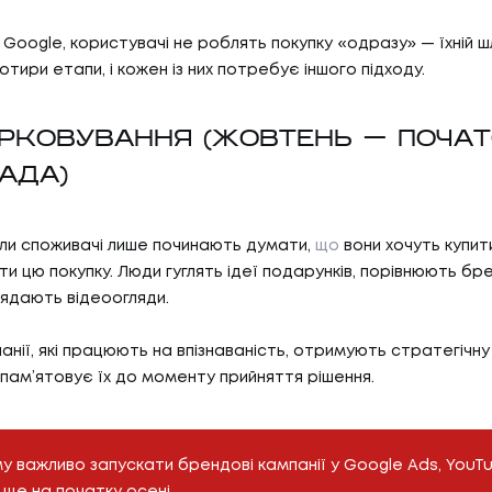
 Google, користувачі не роблять покупку «одразу» — їхній 
отири етапи, і кожен із них потребує іншого підходу.
ІРКОВУВАННЯ (ЖОВТЕНЬ — ПОЧА
АДА)
ли споживачі лише починають думати,
що
вони хочуть купит
05
ГИ
КА
ти цю покупку. Люди гуглять ідеї подарунків, порівнюють бр
лядають відеоогляди.
анії, які працюють на впізнаваність, отримують стратегічну
И
КАР
пам’ятовує їх до моменту прийняття рішення.
06
И
БЛ
 важливо запускати брендові кампанії у Google Ads, YouTu
 ще на початку осені.