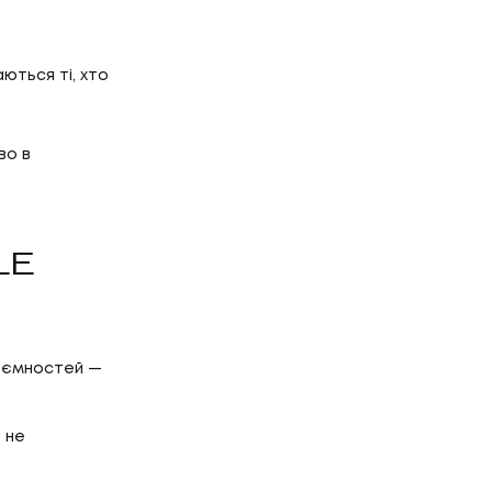
ються ті, хто
во в
LE
риємностей —
 не