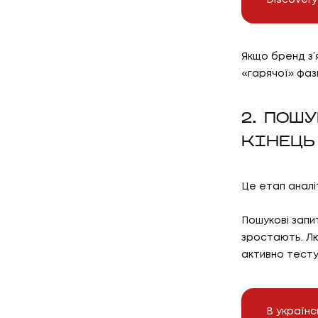
КЕЙСИ
03
КЛІЄН
Якщо бренд з’я
«гарячої» фази
КЛІЄНТ
04
ПРО Н
2. ПОШ
КІНЕЦЬ
ПРО НА
Це етап аналі
Пошукові запит
зростають. Лю
активно тестую
В українс