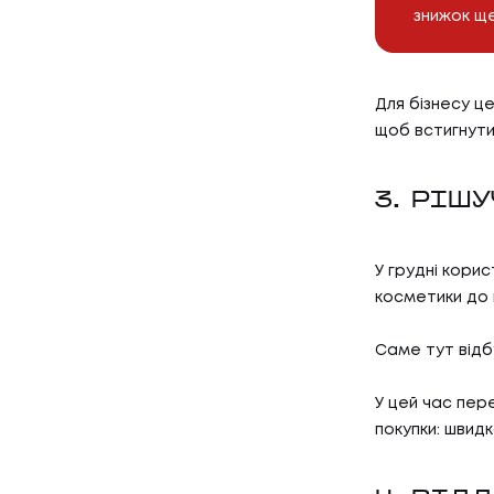
знижок ще
Для бізнесу ц
щоб встигнути
3. РІШУ
У грудні корис
косметики до 
Саме тут відб
У цей час пер
покупки: швидк