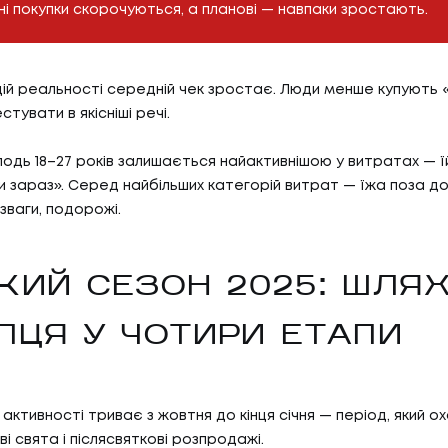
ні покупки скорочуються, а планові — навпаки зростають.
у цій реальності середній чек зростає. Люди менше купують 
стувати в якісніші речі.
лодь 18–27 років залишається найактивнішою у витратах — ї
 зараз». Серед найбільших категорій витрат — їжа поза д
зваги, подорожі.
КИЙ СЕЗОН 2025: ШЛЯ
ПЦЯ У ЧОТИРИ ЕТАПИ
ї активності триває з жовтня до кінця січня — період, який 
ві свята і післясвяткові розпродажі.