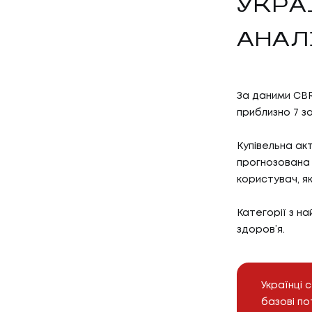
УКРА
АНАЛ
За даними CBR
приблизно 7 з
Купівельна ак
прогнозована 
користувач, як
Категорії з н
здоров’я.
Українці 
базові по