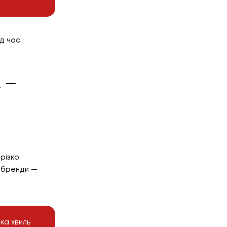
Г
НТАКТИ
ід час
ТАКТИ
 —
різко
 бренди —
ка хвиль