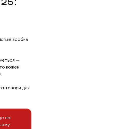
25:
ісяців зробив
чується —
бто кожен
.
 та товари для
де на
 чому