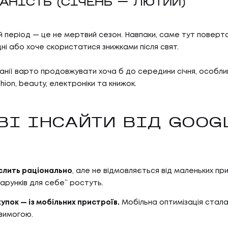
ДАНІСТЬ (СІЧЕНЬ — ЛЮТИЙ)
й період — це не мертвий сезон. Навпаки, саме тут поверта
дні або хоче скористатися знижками після свят.
анії варто продовжувати хоча б до середини січня, особли
hion, beauty, електроніки та книжок.
ВІ ІНСАЙТИ ВІД GOOG
слить раціонально
, але не відмовляється від маленьких п
дарунків для себе” ростуть.
купок — із мобільних пристроїв.
Мобільна оптимізація стала
вимогою.