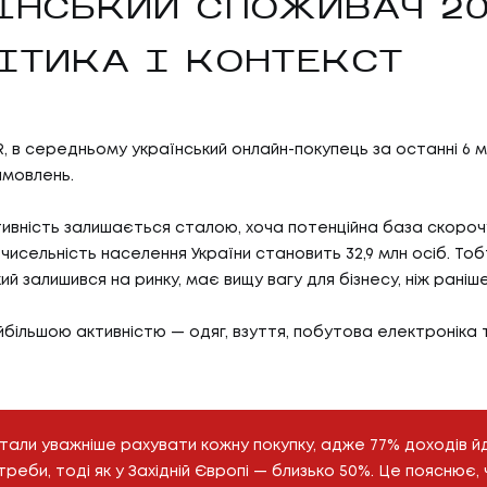
ЇНСЬКИЙ СПОЖИВАЧ 20
ІТИКА І КОНТЕКСТ
, в середньому український онлайн-покупець за останні 6 м
амовлень.
тивність залишається сталою, хоча потенційна база скоро
чисельність населення України становить 32,9 млн осіб. То
ий залишився на ринку, має вищу вагу для бізнесу, ніж раніше
айбільшою активністю — одяг, взуття, побутова електроніка
стали уважніше рахувати кожну покупку, адже 77% доходів й
треби, тоді як у Західній Європі — близько 50%. Це пояснює,