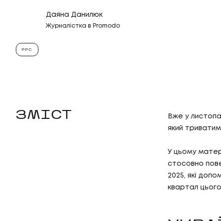
Даяна Данилюк
Журналістка в Promodo
PPC
ЗМІСТ
Вже у листопа
який триватим
У цьому матер
стосовно пове
2025, які доп
квартал цього