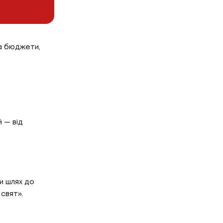
та бюджети,
й — від
и шлях до
свят».