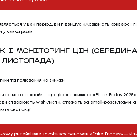
БЛО
07
ТИ
КО
вляється у цей період, він підвищує ймовірність конверсії п
 у кілька разів.
И
КОН
АС
УК І МОНІТОРИНГ ЦІН (СЕРЕДИНА
 ЛИСТОПАДА)
С
тики та полювання на знижки.
и на кшталт «найкраща ціна», «знижка», «Black Friday 2025» 
ди створюють wish-листи, стежать за email-розсилками, а
ть свої акції.
ькому ритейлі вже закріпився феномен «Fake Fridays» — кіль