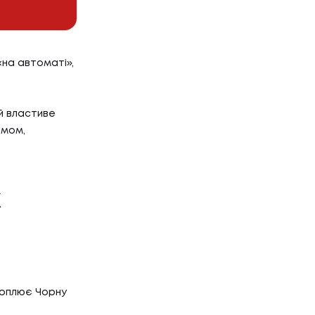
«на автоматі»,
й властиве
омом,
Х
охоплює Чорну