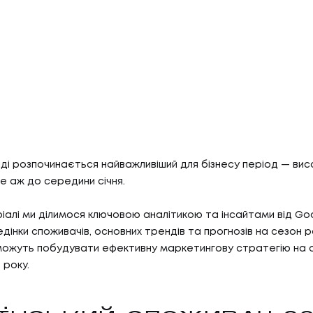
ді розпочинається найважливіший для бізнесу період — висо
е аж до середини січня.
іалі ми ділимося ключовою аналітикою та інсайтами від Go
дінки споживачів, основних трендів та прогнозів на сезон 
оможуть побудувати ефективну маркетингову стратегію на 
 року.