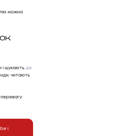
шлях можна
ТОК
и і шукають
де
Р'ЄРА
енди, читають
 перевагу:
'ЄРА
ОГ
be і