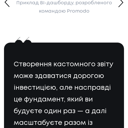
Приклад BI-дашборду, розробленого
командою Promodo
Створення кастомного звіту
може здаватися дорогою
інвестицією, але насправді
це фундамент, який ви
НАПИСАТИ НАМ
будуєте один раз — а далі
масштабуєте разом із