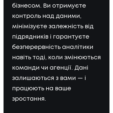
бізнесом. Ви отримуєте
контроль над даними,
мінімізуєте залежність від
підрядників і гарантуєте
безперервність аналітики
навіть тоді, коли змінюються
команди чи агенції. Дані
UA
EN
UA
EN
залишаються з вами — і
працюють на ваше
Політика конфіденційності
©
2026
Promodo
зростання.