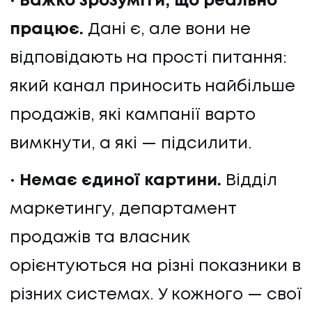
Важко зрозуміти, що реально
КОНТАКТИ
працює.
Дані є, але вони не
відповідають на прості питання:
який канал приносить найбільше
продажів, які кампанії варто
вимкнути, а які — підсилити.
Немає єдиної картини.
Відділ
маркетингу, департамент
продажів та власник
орієнтуються на різні показники в
різних системах. У кожного — свої