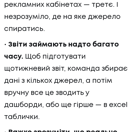
рекламних кабінетах — третє. І
ПРО НАС
незрозуміло, де на яке джерело
КАР'ЄРА
спиратись.
КАР'ЄРА
Звіти займають надто багато
часу.
Щоб підготувати
БЛОГ
щотижневий звіт, команда збирає
БЛОГ
дані з кількох джерел, а потім
КЛІЄНТИ
вручну все це зводить у
дашборди, або ще гірше — в excel
КЛІЄНТИ
таблички.
КОНТАКТИ