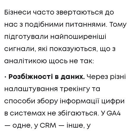
Бізнеси часто звертаються до
нас з подібними питаннями. Тому
підготували найпоширеніші
сигнали, які показуються, що з
ПОСЛУГИ
аналітикою щось не так:
Розбіжності в даних.
Через різні
ПОСЛУГИ
налаштування трекінгу та
КЕЙСИ
способи збору інформації цифри
КЕЙСИ
в системах не збігаються. У GA4
ПРО НАС
— одне, у CRM — інше, у