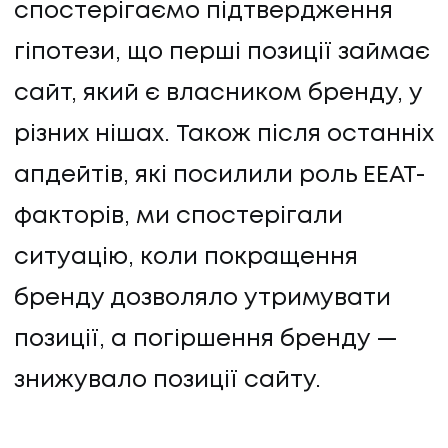
спостерігаємо підтвердження
гіпотези, що перші позиції займає
сайт, який є власником бренду, у
різних нішах. Також після останніх
апдейтів, які посилили роль EEAT-
ПОСЛУГИ
факторів, ми спостерігали
ситуацію, коли покращення
ПОСЛУГИ
бренду дозволяло утримувати
КЕЙСИ
позиції, а погіршення бренду —
КЕЙСИ
знижувало позиції сайту.
ПРО НАС