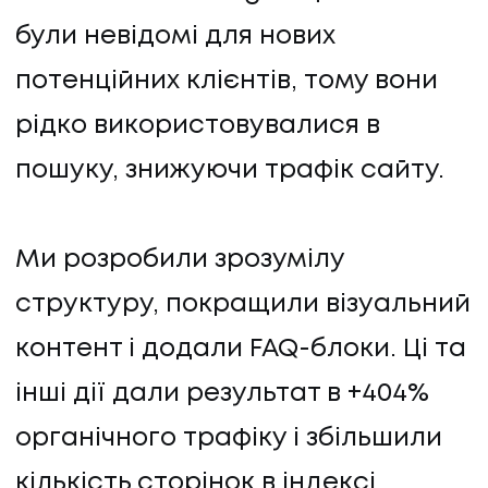
були невідомі для нових
потенційних клієнтів, тому вони
рідко використовувалися в
пошуку, знижуючи трафік сайту.
Ми розробили зрозумілу
UA
EN
UA
EN
структуру, покращили візуальний
контент і додали FAQ-блоки. Ці та
інші дії дали результат в +404%
Політика конфіденційності
©
2026
Promod
органічного трафіку і збільшили
кількість сторінок в індексі