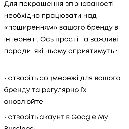
Для покращення впізнаваності
ПРО НАС
необхідно працювати над
КАР'ЄРА
«поширенням» вашого бренду в
інтернеті. Ось прості та важливі
КАР'ЄРА
поради, які цьому сприятимуть :
БЛОГ
БЛОГ
створіть соцмережі для вашого
КЛІЄНТИ
бренду та регулярно їх
оновлюйте;
КЛІЄНТИ
створіть акаунт в Google My
КОНТАКТИ