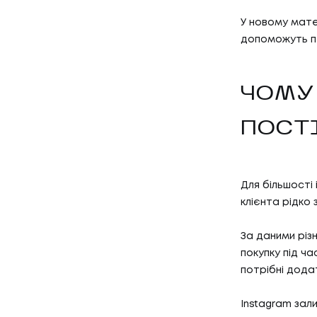
У новому мате
допоможуть пе
ЧОМУ
ПОСТ
Для більшості
клієнта рідко
За даними різ
покупку під ча
потрібні дода
Instagram зал