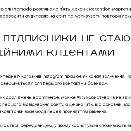
ріалі Promodo розглянемо п’ять механік Retention-маркетинг
реводити аудиторію на сайт та мотивувати повторні поку
 ПІДПИСНИКИ НЕ СТАЮ
ІЙНИМИ КЛІЄНТАМИ
 інтернет-магазинів Instagram працює як канал залучення. П
 завершується після першого контакту з брендом.
них досліджень eCommerce, майже 98% користувачів не зді
с першого відвідування сайту, а це значить, що основній час
ткові точки взаємодії перед прийняттям рішення.
ишається середовищем, у якому користувачі споживають вел