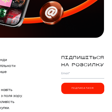
ПІДПИШІТЬСЯ
енди
НА РОЗСИЛКУ
пільноти
лише
Email*
ПІДПИСАТИСЯ
 навіть
з поля зору.
жливість
упки.