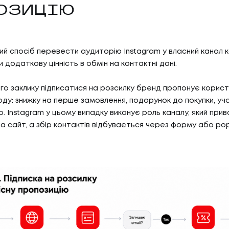
ОЗИЦІЮ
й спосіб перевести аудиторію Instagram у власний канал к
додаткову цінність в обмін на контактні дані.
го заклику підписатися на розсилку бренд пропонує корист
оду: знижку на перше замовлення, подарунок до покупки, уч
о. Instagram у цьому випадку виконує роль каналу, який при
05
ГИ
КА
а сайт, а збір контактів відбувається через форму або pop
И
КАР
06
И
БЛ