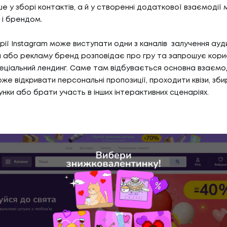
е у зборі контактів, а й у створенні додаткової взаємодії 
і брендом.
рії Instagram може виступати одни з каналів залучення ауд
и або рекламу бренд розповідає про гру та запрошує кори
еціальний лендинг. Саме там відбувається основна взаємод
же відкривати персональні пропозиції, проходити квізи, зби
нки або брати участь в інших інтерактивних сценаріях.