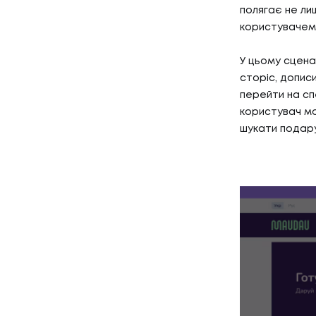
полягає не лиш
користувачем 
У цьому сцена
сторіс, допис
перейти на сп
користувач мо
шукати подару