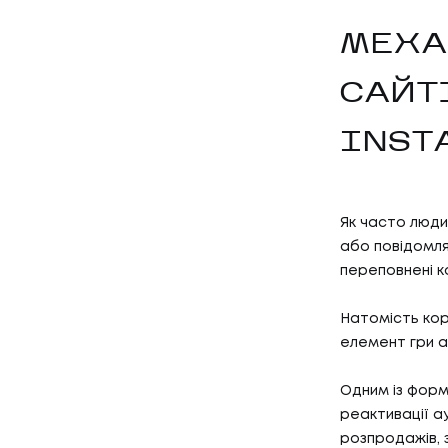
МЕХА
САЙТ
INST
Як часто люди
або повідомля
переповнені к
Натомість кор
елемент гри а
Одним із форм
реактивації ау
розпродажів, з