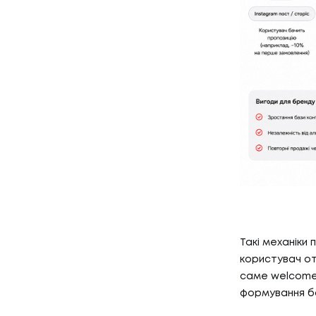
КЕЙСИ
03
КЛІЄН
КЛІЄНТ
04
ПРО Н
ПРО НА
Такі механіки 
користувач от
саме welcome-
формування ба