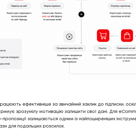
БЛО
07
ТИ
КО
И
КОН
АС
С
працюють ефективніше за звичайний заклик до підписки, оскі
римує зрозумілу мотивацію залишити свої дані. Для eComm
пропозиції залишаються одним із найпоширеніших інструме
зи для подальших розсилок.