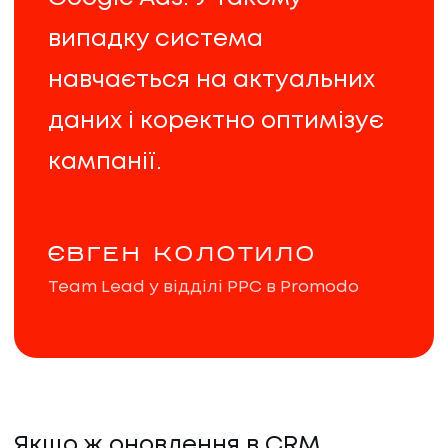
випадку система
навчається на актуальних
даних і коректно оптимізує
кампанії.
ЄВГЕН КОЛОТИЛО
Team Lead у відділі PPC в Promodo
Якщо ж оновлення в CRM