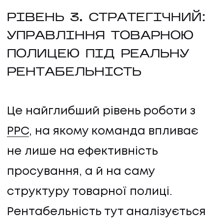
РІВЕНЬ 3. СТРАТЕГІЧНИЙ:
УПРАВЛІННЯ ТОВАРНОЮ
ПОЛИЦЕЮ ПІД РЕАЛЬНУ
РЕНТАБЕЛЬНІСТЬ
Це найглибший рівень роботи з
PPC
, на якому команда впливає
UA
EN
UA
EN
не лише на ефективність
просування, а й на саму
Політика конфіденційності
©
2026
Promodo
структуру товарної полиці.
Рентабельність тут аналізується