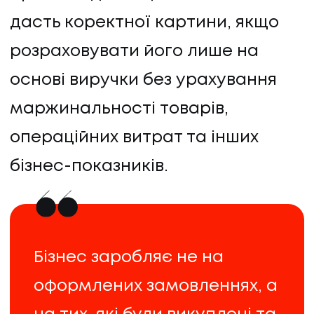
дасть коректної картини, якщо
розраховувати його лише на
основі виручки без урахування
маржинальності товарів,
ПОСЛУГИ
операційних витрат та інших
бізнес-показників.
ПОСЛУГИ
КЕЙСИ
Бізнес заробляє не на
КЕЙСИ
оформлених замовленнях, а
ПРО НАС