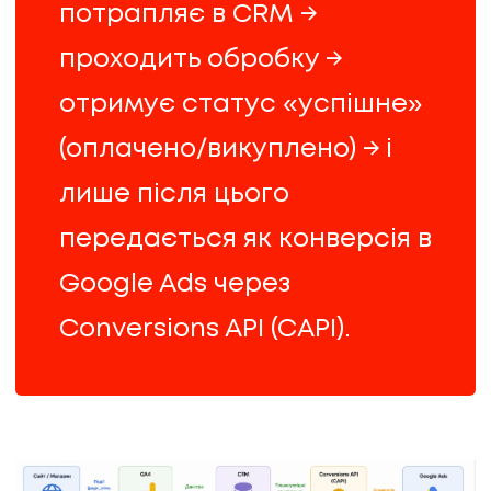
потрапляє в CRM →
проходить обробку →
отримує статус «успішне»
(оплачено/викуплено) → і
лише після цього
передається як конверсія в
Google Ads через
Conversions API (CAPI).