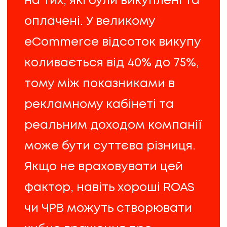
на тих, які були викуплені та
ПРО НАС
оплачені. У великому
КАР'ЄРА
eCommerce відсоток викупу
коливається від 40% до 75%,
КАР'ЄРА
тому між показниками в
БЛОГ
рекламному кабінеті та
реальним доходом компанії
БЛОГ
може бути суттєва різниця.
КЛІЄНТИ
Якщо не враховувати цей
фактор, навіть хороші ROAS
КЛІЄНТИ
чи ЧРВ можуть створювати
КОНТАКТИ