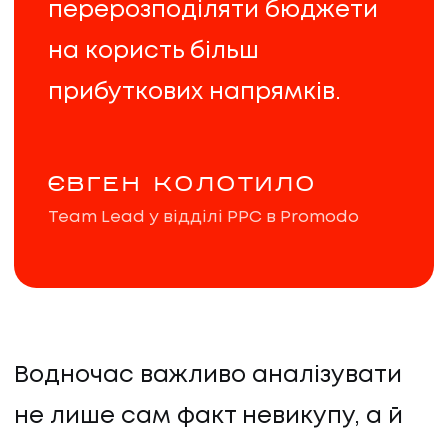
перерозподіляти бюджети
на користь більш
прибуткових напрямків.
ЄВГЕН КОЛОТИЛО
Team Lead у відділі PPC в Promodo
Водночас важливо аналізувати
не лише сам факт невикупу, а й