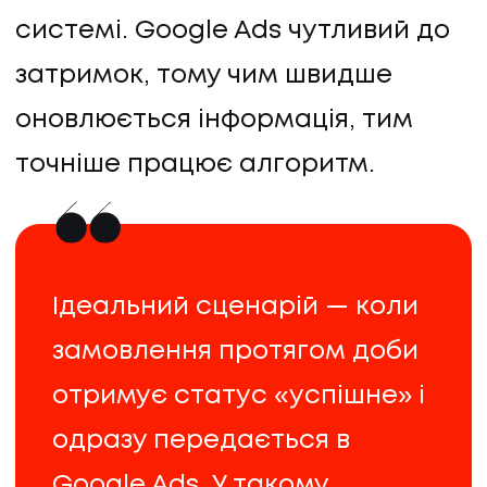
системі. Google Ads чутливий до
затримок, тому чим швидше
оновлюється інформація, тим
точніше працює алгоритм.
Ідеальний сценарій — коли
замовлення протягом доби
отримує статус «успішне» і
одразу передається в
Google Ads. У такому