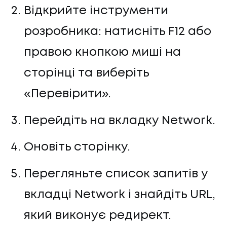
Відкрийте інструменти
розробника: натисніть F12 або
правою кнопкою миші на
сторінці та виберіть
«Перевірити».
Перейдіть на вкладку Network.
UA
EN
UA
EN
Оновіть сторінку.
Перегляньте список запитів у
Політика конфіденційності
©
2026
Promodo
вкладці Network і знайдіть URL,
який виконує редирект.