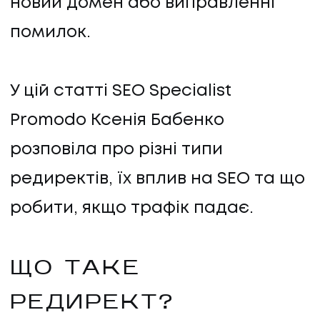
новий домен або виправленні
помилок.
У цій статті SEO Specialist
Promodo Ксенія Бабенко
розповіла про різні типи
редиректів, їх вплив на SEO та що
робити, якщо трафік падає.
ЩО ТАКЕ
РЕДИРЕКТ?