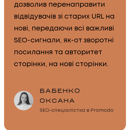
дозволив перенаправити
ПРО НАС
відвідувачів зі старих URL на
КАР'ЄРА
нові, передаючи всі важливі
SEO-сигнали, як-от зворотні
КАР'ЄРА
посилання та авторитет
БЛОГ
сторінки, на нові сторінки.
БЛОГ
КЛІЄНТИ
БАБЕНКО
ОКСАНА
КЛІЄНТИ
SEO-спеціалістка в Promodo
КОНТАКТИ