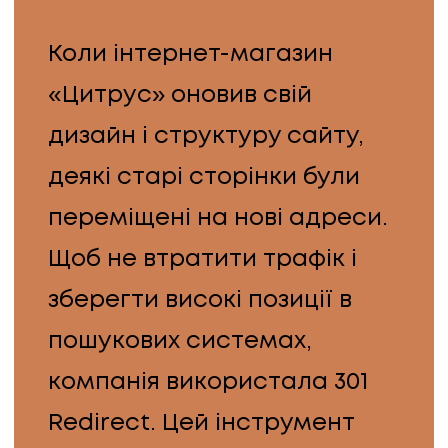
Коли інтернет-магазин
«Цитрус» оновив свій
дизайн і структуру сайту,
деякі старі сторінки були
ПОСЛУГИ
переміщені на нові адреси.
Щоб не втратити трафік і
ПОСЛУГИ
зберегти високі позиції в
КЕЙСИ
пошукових системах,
КЕЙСИ
компанія використала 301
ПРО НАС
Redirect. Цей інструмент