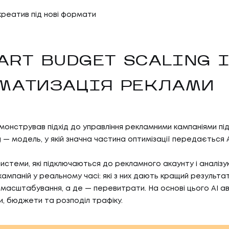
реатив під нові формати
MART BUDGET SCALING 
МАТИЗАЦІЯ РЕКЛАМИ
онстрував підхід до управління рекламними кампаніями пі
 — модель, у якій значна частина оптимізації передається A
истеми, які підключаються до рекламного акаунту і аналіз
ампаній у реальному часі: які з них дають кращий результат
 масштабування, а де — перевитрати. На основі цього AI 
и, бюджети та розподіл трафіку.