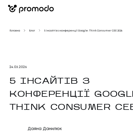
Головна
Блог
5 інсайтів з конференції Google: Think Consumer CEE 2026
24
.
03
.
2026
5 ІНСАЙТІВ З
КОНФЕРЕНЦІЇ GOOGL
THINK CONSUMER CE
Даяна Данилюк