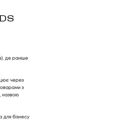
DS
а), де раніше
ацює через
товарами з
ю, назвою
а для бізнесу