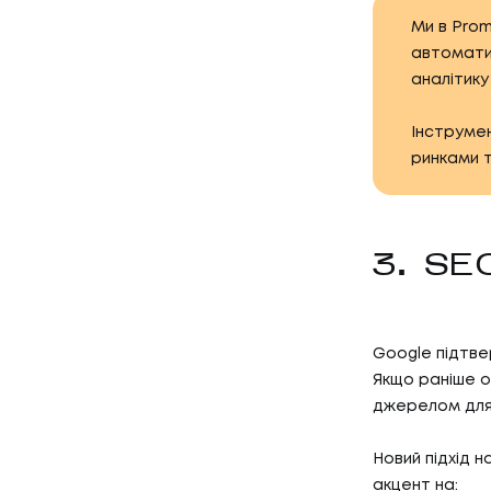
Ми в Pro
автомати
аналітику
Інструмен
ринками т
01
ПОСЛУ
3. S
ПОСЛУГ
Google підтве
Якщо раніше о
02
КЕЙС
джерелом для 
Новий підхід н
акцент на: