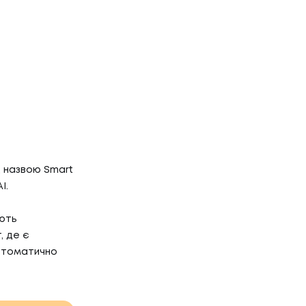
І
д назвою Smart
I.
ують
, де є
автоматично