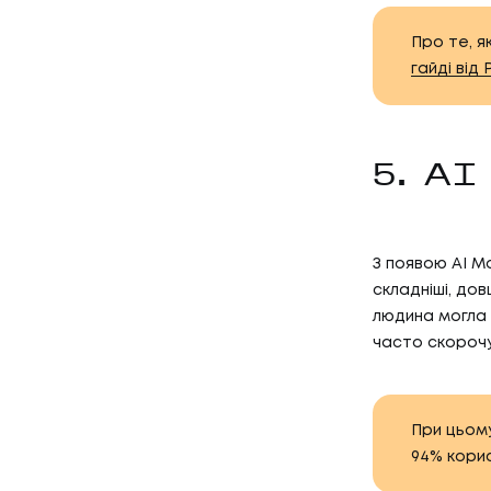
Про те, я
гайді від
5. A
З появою AI M
складніші, дов
людина могла з
часто скорочу
При цьому
94% корис