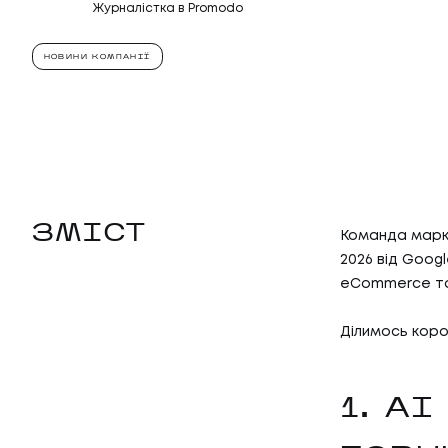
Журналістка в Promodo
НОВИНИ КОМПАНІЇ
ЗМІСТ
Команда марке
2026 від Googl
eCommerce та 
Ділимось коро
1. A