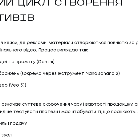
ИЙ ЦИКЛ СТВОРЕННЯ
ТИВІВ
в кейси, де рекламні матеріали створюються повністю за 
фінального відео. Процес виглядає так:
деї та промпту (Gemini)
бражень (зокрема через інструмент NanoBanana 2)
ео (Veo 3.1)
е означає суттєве скорочення часу і вартості продакшну, 
идше тестувати гіпотези і масштабувати ті, що працюють. 
иль і подачу
ізуал