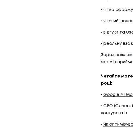
КЕЙСИ
03
КЛІЄН
чітко сформ
якісний, поя
відгуки та u
КЛІЄНТ
04
ПРО Н
реальну вза
Зараз важливо
яке AI сприйма
ПРО НА
Читайте матер
році:
Google AI Mo
GEO (Generat
конкурентів
Як оптимізув