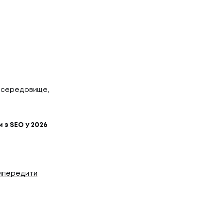
Г
НТАКТИ
ТАКТИ
у середовище,
з SEO у 2026
випередити