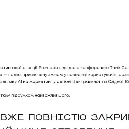
тингової агенції Promodo відвідала конференцію Think Co
e — подію, присвячену змінам у поведінці користувачів, роз
впливу AI на маркетинг у регіоні Центральної та Східної Є
тким підсумком найважливішого.
I ВЖЕ ПОВНІСТЮ ЗАКР