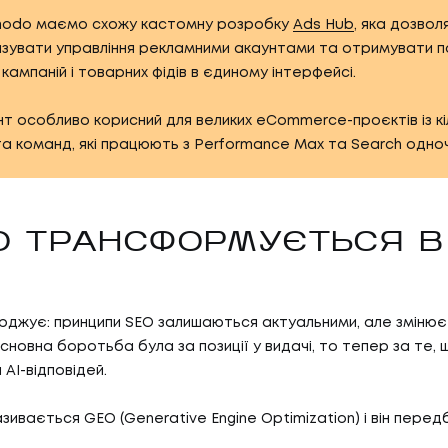
modo маємо схожу кастомну розробку
Ads Hub
, яка дозвол
зувати управління рекламними акаунтами та отримувати п
 кампаній і товарних фідів в єдиному інтерфейсі.
т особливо корисний для великих eCommerce-проєктів із к
а команд, які працюють з Performance Max та Search одно
05
ГИ
КА
EO ТРАНСФОРМУЄТЬСЯ В
И
КАР
рджує: принципи SEO залишаються актуальними, але зміню
сновна боротьба була за позиції у видачі, то тепер за те, 
06
И
БЛ
AI-відповідей.
азивається GEO (Generative Engine Optimization) і він пере