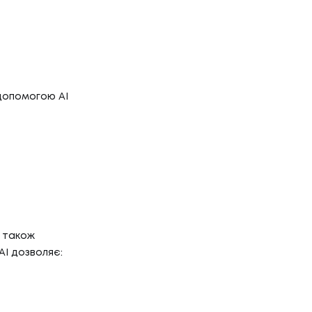
допомогою AI
а також
AI дозволяє: