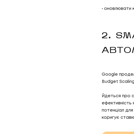
оновлювати к
2. S
АВТО
Google продем
Budget Scaling
Йдеться про с
ефективність к
потенціал для
коригує ставк