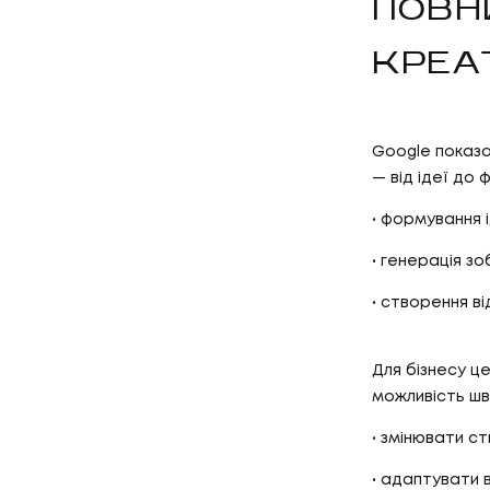
ПОВН
КРЕА
Google показа
— від ідеї до 
формування і
генерація зо
створення від
Для бізнесу ц
можливість шв
змінювати ст
адаптувати в