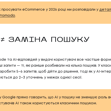
к просувати eCommerce у 2026 році ми розповідали у
детал
 Promodo
.
I ≠ ЗАМІНА ПОШУКУ
ode та AI-відповідей у видачі користувачі все частіше фо
ші запити — ті, які раніше розбивали на кілька пошуків. У кла
робити 5–6 запитів, щоб дійти до рішення, тоді як у AI-інте
ється до 2–3 уточнень у межах однієї сесії.
 Google прямо говорить, що AI у пошуку не зменшує роль 
тувачів AI також користуються класичним пошуком.