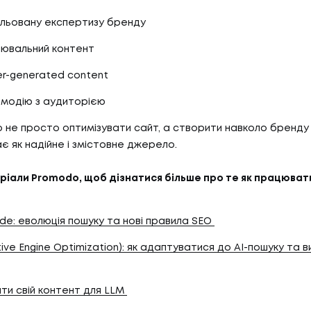
БЛО
07
ТИ
КО
ульовану експертизу бренду
снювальний контент
ser-generated content
И
КОН
АС
ємодію з аудиторією
 не просто оптимізувати сайт, а створити навколо бренд
є як надійне і змістовне джерело.
С
іали Promodo, щоб дізнатися більше про те як працювати 
de: еволюція пошуку та нові правила SEO
ive Engine Optimization): як адаптуватися до AI-пошуку та 
ати свій контент для LLM