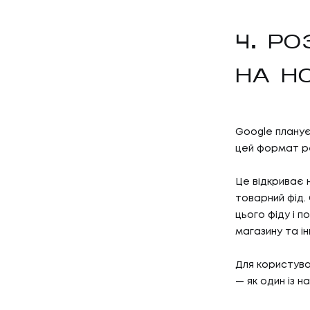
4. Р
НА Н
Google планує 
цей формат ре
Це відкриває 
товарний фід.
цього фіду і п
магазину та і
Для користува
— як один із 