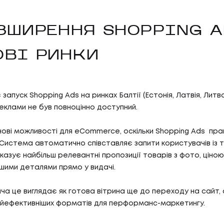
ОЗШИРЕННЯ SHOPPING A
ОВІ РИНКИ
запуск Shopping Ads на ринках Балтії (Естонія, Латвія, Литв
клами не був повноцінно доступний.
нові можливості для eCommerce, оскільки Shopping Ads пр
 Система автоматично співставляє запити користувачів із 
оказує найбільш релевантні пропозиції товарів з фото, ціно
ншими деталями прямо у видачі.
ча це виглядає як готова вітрина ще до переходу на сайт, 
найефективніших форматів для перформанс-маркетингу.