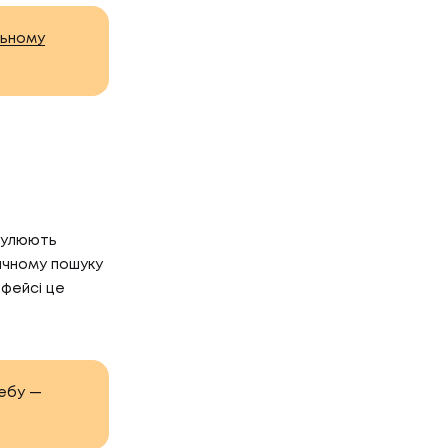
ьному
рмулюють
сичному пошуку
рфейсі це
вебу —