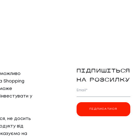
ПІДПИШІТЬСЯ
неможливо
НА РОЗСИЛКУ
а Shopping
 може
Email*
 інвестувати у
ПІДПИСАТИСЯ
ся, не досить
одукту від
оказуємо на