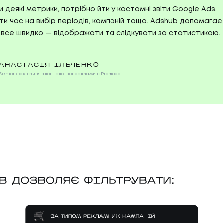
 деякі метрики, потрібно йти у кастомні звіти Google Ads,
ти час на вибір періодів, кампаній тощо. Adshub допомагає
 все швидко — відображати та слідкувати за статистикою.
АНАСТАСІЯ ІЛЬЧЕНКО
Senior-фахівчиня з контекстної реклами в Promodo
05
ГИ
КА
И
КАР
06
И
БЛ