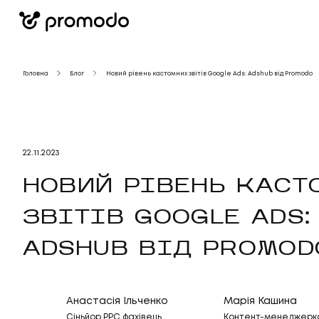
Головна
Блог
Новий рівень кастомних звітів Google Ads: Adshub від Promodo
22
.
11
.
2023
НОВИЙ РІВЕНЬ КАСТ
ЗВІТІВ GOOGLE ADS:
ADSHUB ВІД PROMOD
Анастасія Ільченко
Марія Кашина
Сіньйор PPC фахівець
Контент-менеджерк