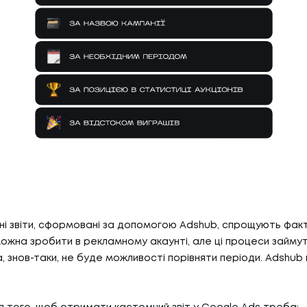
БЛО
07
ТИ
КО
И
КОН
АС
С
і звіти, сформовані за допомогою Adshub, спрощують факт
можна зробити в рекламному акаунті, але ці процеси займу
, знов-таки, не буде можливості порівняти періоди. Adshub