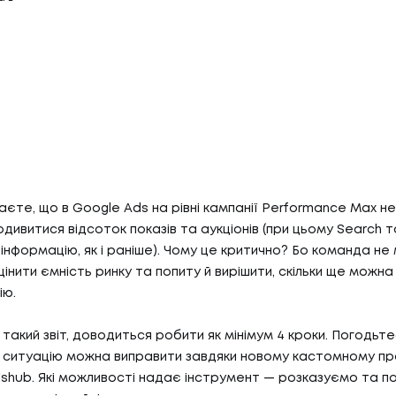
наєте, що в Google Ads на рівні кампанії Performance Max 
дивитися відсоток показів та аукціонів (при цьому Search т
інформацію, як і раніше). Чому це критично? Бо команда не
інити ємність ринку та попиту й вирішити, скільки ще можна
ію.
такий звіт, доводиться робити як мінімум 4 кроки. Погодьте
 ситуацію можна виправити завдяки новому кастомному пр
hub. Які можливості надає інструмент — розказуємо та п