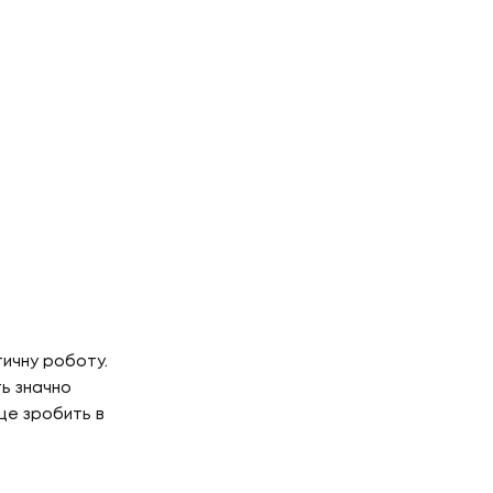
Г
НТАКТИ
ТАКТИ
ичну роботу.
ть значно
 це зробить в