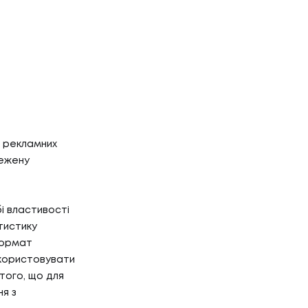
п рекламних
межену
і властивості
тистику
 формат
икористовувати
того, що для
ня з