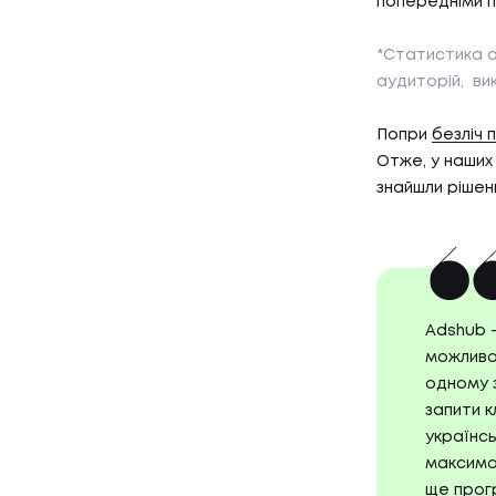
попередніми 
*Статистика а
аудиторій, ви
Попри
безліч 
Отже, у наших
знайшли рішен
Adshub 
можливос
одному з
запити к
українс
максимал
ще прогр