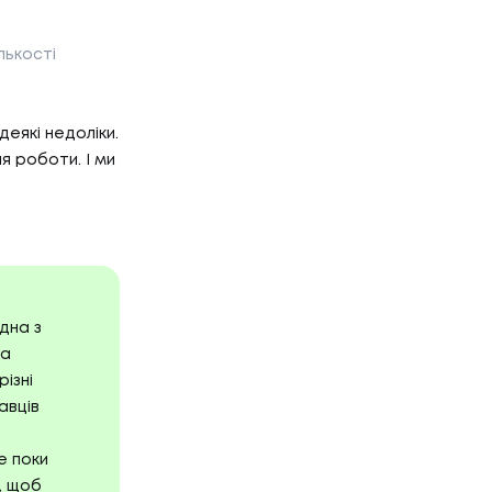
лькості
 деякі недоліки.
я роботи. І ми
дна з
на
ізні
авців
е поки
, щоб