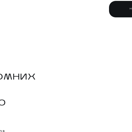
ОМНИХ
O
а в