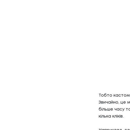
КЕЙСИ
03
КЛІЄН
КЛІЄНТ
04
ПРО Н
ПРО НА
Тобто кастомн
Звичайно, це 
більше часу та
кілька кліків.