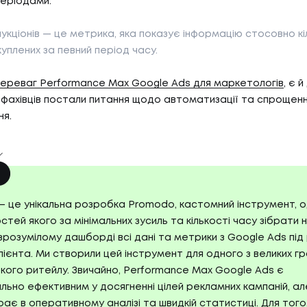
періодами.
укціонів — це метрика, яка показує інформацію стосовно кі
куплених за певний період часу.
переваг Performance Max Google Ads для маркетологів
, є й
 фахівців постали питання щодо автоматизації та спрощенн
ня.
— це унікальна розробка Promodo, кастомний інструмент, о
тей якого за мінімальних зусиль та кількості часу зібрати 
розумілому дашборді всі дані та метрики з Google Ads під р
лієнта. Ми створили цей інструмент для одного з великих гр
ького ритейлу. Звичайно, Performance Max Google Ads є
ьно ефективним у досягненні цілей рекламних кампаній, ал
ає в оперативному аналізі та швидкій статистиці. Для того