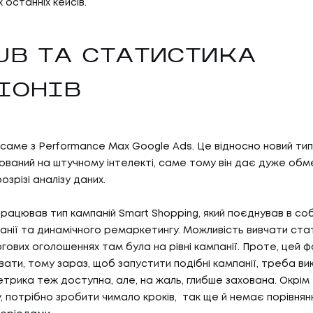
 останніх кейсів.
UB ТА СТАТИСТИКА
ІОНІВ
саме з Performance Max Google Ads. Це відносно новий ти
нований на штучному інтелекті, саме тому він дає дуже об
озрізі аналізу даних.
працював тип кампаній Smart Shopping, який поєднував в соб
анії та динамічного ремаркетингу. Можливість вивчати ста
ргових оголошеннях там була на рівні кампанії. Проте, цей
вати, тому зараз, щоб запустити подібні кампанії, треба в
етрика теж доступна, але, на жаль, глибше захована. Окрім 
, потрібно зробити чимало кроків, так ще й немає порівнян