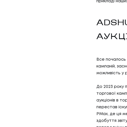
прикладі наших
ADSH
АУКЦ
Все почалось 
кампаній, зас
можливість у р
До 2023 року 
торгової камп
аукціонів в то
перестав існу
PMax, де ця м
здобуття звіту