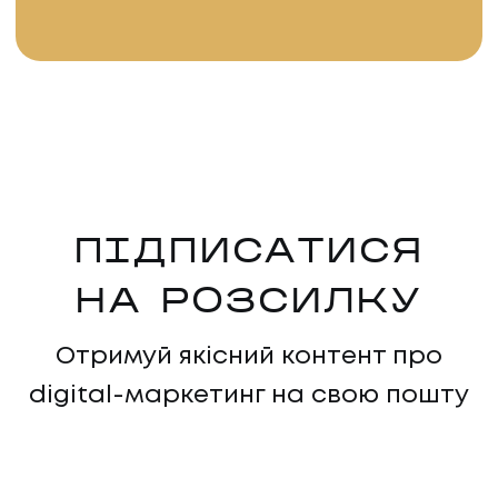
ПІДПИСАТИСЯ
НА РОЗСИЛКУ
НАПИСАТИ НАМ
Отримуй якісний контент про
digital-маркетинг на свою пошту