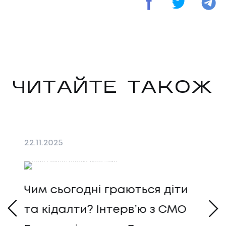
ЧИТАЙТЕ ТАКОЖ
22
.
11
.
2025
06
.
Чим сьогодні граються діти
Ді
та кідалти? Інтервʼю з CMO
тр