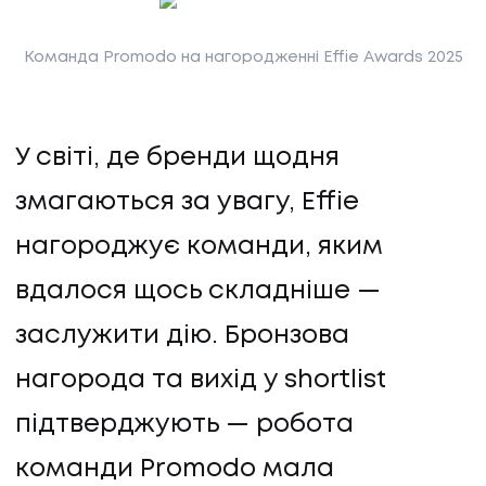
Команда Promodo на нагородженні Effie Awards 2025
ПОСЛУГИ
ПОСЛУГИ
У світі, де бренди щодня
КЕЙСИ
змагаються за увагу, Effie
нагороджує команди, яким
КЕЙСИ
вдалося щось складніше —
ПРО НАС
заслужити дію. Бронзова
нагорода та вихід у shortlist
ПРО НАС
підтверджують — робота
КАР'ЄРА
команди Promodo мала