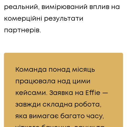
реальний, вимірюваний вплив на
КАР'ЄРА
комерційні результати
БЛОГ
партнерів.
БЛОГ
КЛІЄНТИ
Команда понад місяць
КЛІЄНТИ
працювала над цими
КОНТАКТИ
кейсами. Заявка на Effie —
КОНТАКТИ
завжди складна робота,
яка вимагає багато часу,