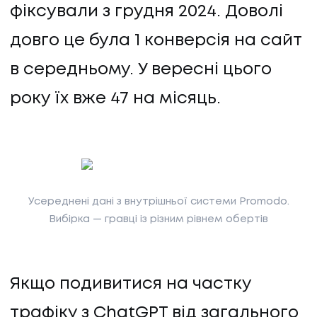
фіксували з грудня 2024. Доволі
ПРО НАС
довго це була 1 конверсія на сайт
КАР'ЄРА
в середньому. У вересні цього
року їх вже 47 на місяць.
КАР'ЄРА
БЛОГ
БЛОГ
Усереднені дані з внутрішньої системи Promodo.
КЛІЄНТИ
Вибірка — гравці із різним рівнем обертів
КЛІЄНТИ
Якщо подивитися на частку
КОНТАКТИ
трафіку з ChatGPT від загального