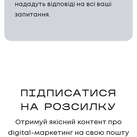
нададуть відповіді на всі ваші
запитання.
UA
EN
UA
EN
ПІДПИСАТИСЯ
НА РОЗСИЛКУ
Політика конфіденційності
©
2026
Promodo
Отримуй якісний контент про
digital-маркетинг на свою пошту