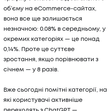
обʼєму на eCommerce-сайтах,
КОНТАКТИ
вона все ще залишається
незначною: 0.08% в середньому, у
окремих категоріях — це понад
0,14%. Проте це суттєве
зростання, якщо порівнювати з
січнем — у 8 разів.
Вже сьогодні помітні категорії, на
які користувачі активніше
переходять з ChatGPT —