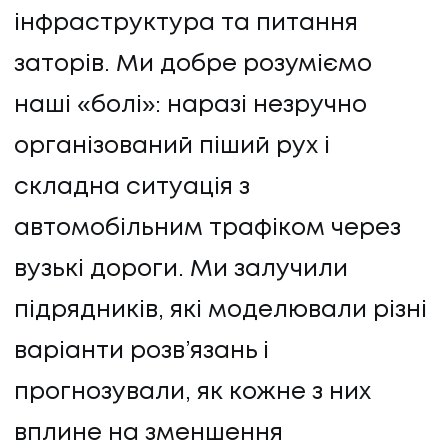
інфраструктура та питання
заторів. Ми добре розуміємо
наші «болі»: наразі незручно
організований піший рух і
складна ситуація з
автомобільним трафіком через
вузькі дороги. Ми залучили
UA
EN
UA
EN
підрядників, які моделювали різні
варіанти розв’язань і
Політика конфіденційності
©
2026
Promodo
прогнозували, як кожне з них
вплине на зменшення