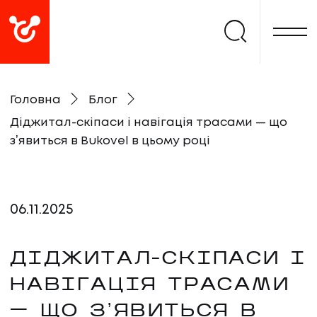
Головна
Блог
Діджитал-скіпаси і навігація трасами — що
зʼявиться в Bukovel в цьому році
06
.
11
.
2025
ДІДЖИТАЛ-СКІПАСИ І
НАВІГАЦІЯ ТРАСАМИ
— ЩО ЗʼЯВИТЬСЯ В