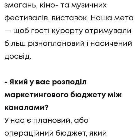
змагань, кіно- та музичних
ПРО НАС
фестивалів, виставок. Наша мета
КАР'ЄРА
— щоб гості курорту отримували
більш різноплановий і насичений
КАР'ЄРА
досвід.
БЛОГ
БЛОГ
- Який у вас розподіл
маркетингового бюджету між
КЛІЄНТИ
каналами?
КЛІЄНТИ
У нас є плановий, або
КОНТАКТИ
операційний бюджет, який