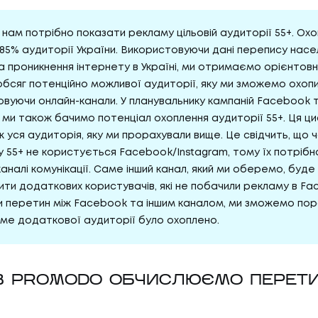
о нам потрібно показати рекламу цільовій аудиторії 55+. Ох
85% аудиторії України. Використовуючи дані перепису насе
та проникнення інтернету в Україні, ми отримаємо орієнтовн
бсяг потенційно можливої аудиторії, яку ми зможемо охопи
вуючи онлайн-канали. У планувальнику кампаній Facebook 
 ми також бачимо потенціал охоплення аудиторії 55+. Ця ц
ж уся аудиторія, яку ми прорахували вище. Це свідчить, що 
у 55+ не користується Facebook/Instagram, тому їх потрібн
каналі комунікації. Саме інший канал, який ми оберемо, буде 
ти додаткових користувачів, які не побачили рекламу в Fa
и перетин між Facebook та іншим каналом, ми зможемо пор
аме додаткової аудиторії було охоплено.
В PROMODO ОБЧИСЛЮЄМО ПЕРЕТ