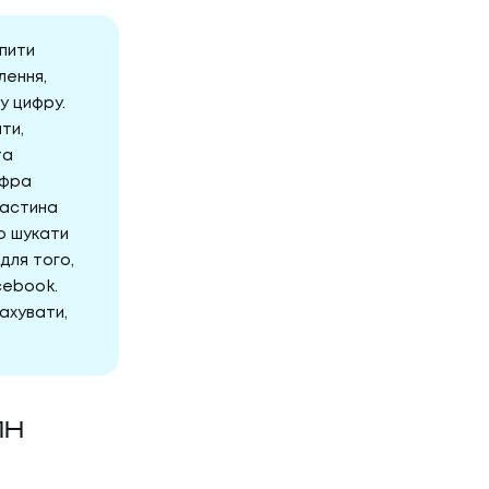
опити
лення,
у цифру.
ти,
та
ифра
частина
о шукати
для того,
cebook.
ахувати,
ИН