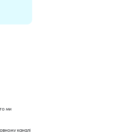
Р'ЄРА
'ЄРА
ОГ
то ми
овному каналі