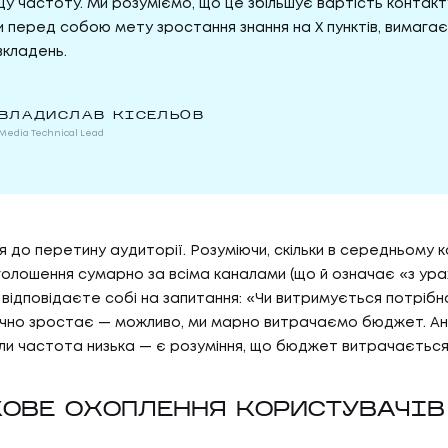
у частоту. Ми розуміємо, що це збільшує вартість контакт
и перед собою мету зростання знання на Х пунктів, вимага
вкладень.
ВЛАДИСЛАВ КІСЕЛЬОВ
Media Technical Lead
до перетину аудиторії. Розуміючи, скільки в середньому 
голошення сумарно за всіма каналами (що й означає «з ур
и відповідаєте собі на запитання: «Чи витримується потрібн
чно зростає — можливо, ми марно витрачаємо бюджет. Ана
ли частота низька — є розуміння, що бюджет витрачаєтьс
ОВЕ ОХОПЛЕННЯ КОРИСТУВАЧІВ