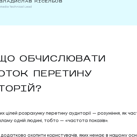
ВЛАДИСЛАВ КІСЕЛЬОВ
Media Technical Lead
ЩО ОБЧИСЛЮВАТИ
05
ГИ
КА
ОТОК ПЕРЕТИНУ
ТОРІЙ?
И
КАР
06
И
БЛ
их цілей розрахунку перетину аудиторії — розуміння, як час
ламу одній людині, тобто — «частота показів».
додатково охопити користувачів, яких немає в нашому осн