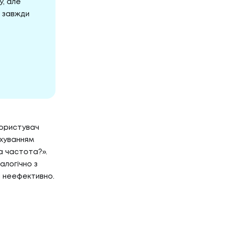
у, але
є завжди
користувач
ахуванням
а частота?».
логічно з
я неефективно.