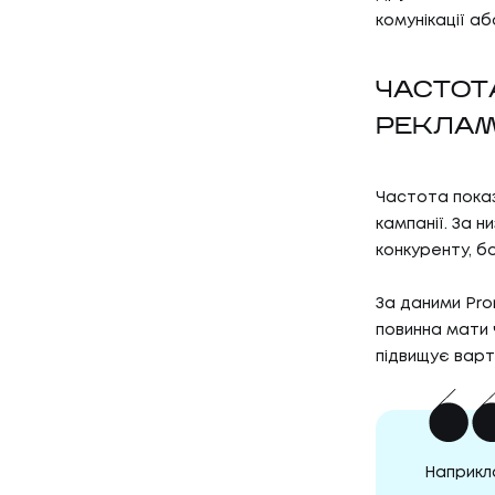
КЕЙСИ
комунікації аб
03
КЛІЄН
ЧАСТОТ
РЕКЛАМ
КЛІЄНТ
04
ПРО Н
Частота пока
кампанії. За 
конкуренту, б
ПРО НА
За даними Pro
повинна мати 
підвищує варт
Наприкла