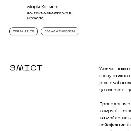
Марія Кашина
Контент-менеджерка в
Promodo
МЕДІА ТА ТБ
ПОРАДИ ЕКСПЕРТА
ЗМІСТ
Уявимо: ваша 
знову стикаєть
рекламні огол
це означає, щ
Проведення ре
темряві — скла
та майданчики
найефективніш