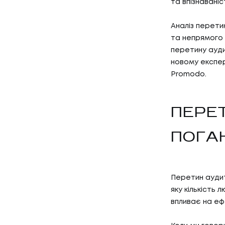
та впізнавані
Аналіз перети
та непрямого 
перетину ауди
новому експер
Promodo.
ПЕРЕ
ПОГА
Перетин аудито
яку кількість
впливає на еф