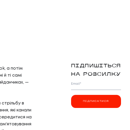
ПІДПИШІТЬСЯ
k, а потім
НА РОЗСИЛКУ
 й ті самі
айданчиках, —
Email*
ПІДПИСАТИСЯ
 стрільбу в
ня, які канали
осередитися на
пам'ятовування