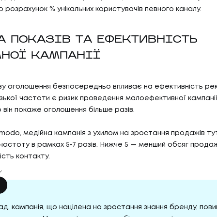
БЛО
о розрахунок % унікальних користувачів певного каналу.
07
ТИ
КО
А ПОКАЗІВ ТА ЕФЕКТИВНІСТЬ
НОЇ КАМПАНІЇ
И
КОН
АС
зу оголошення безпосередньо впливає на ефективність ре
низької частоти є ризик проведення малоефективної кампанії
о він покаже оголошення більше разів.
С
modo, медійна кампанія з ухилом на зростання продажів тут
частоту в рамках 5-7 разів. Нижче 5 — менший обсяг продаж
ість контакту.
д, кампанія, що націлена на зростання знання бренду, пов