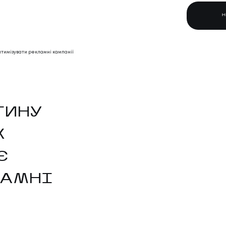
оптимізувати рекламні кампанії
ТИНУ
Х
Є
ЛАМНІ