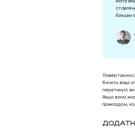
мати вищ
ставляч
більших 
Повертаємося 
бачить ваші о
перетину»), в
Якщо вона зна
прикладом, ко
ДОДАТК