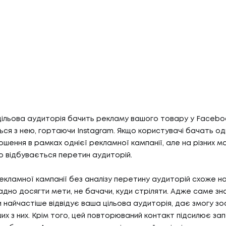
цільова аудиторія бачить рекламу вашого товару у Faceboo
ся з нею, гортаючи Instagram. Якщо користувачі бачать одні
ошення в рамках однієї рекламної кампанії, але на різних м
о відбувається перетин аудиторій.
кламної кампанії без аналізу перетину аудиторій схоже на
дно досягти мети, не бачачи, куди стріляти. Адже саме знан
 найчастіше відвідує ваша цільова аудиторія, дає змогу з
их з них. Крім того, цей повторюваний контакт підсилює за