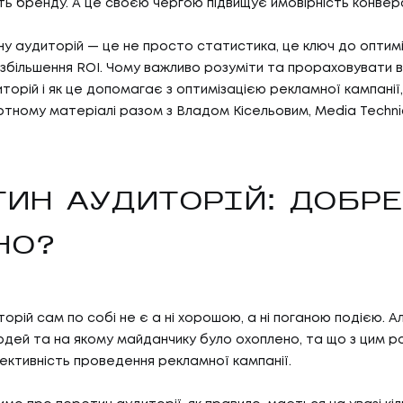
сть бренду. А це своєю чергою підвищує ймовірність конверс
ну аудиторій — це не просто статистика, це ключ до оптиміз
збільшення ROI. Чому важливо розуміти та прораховувати 
торій і як це допомагає з оптимізацією рекламної кампанії,
тному матеріалі разом з Владом Кісельовим, Media Techni
ТИН АУДИТОРІЙ: ДОБРЕ
НО?
рій сам по собі не є а ні хорошою, а ні поганою подією. Ал
 людей та на якому майданчику було охоплено, та що з цим 
ективність проведення рекламної кампанії.