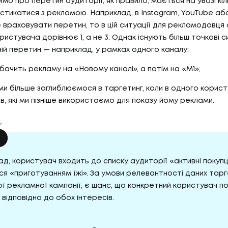
мо про перетин аудиторії, як правило, мається на увазі кіл
стикатися з рекламою. Наприклад, в Instagram, YouTube аб
е враховувати перетин, то в цій ситуації для рекламодавця
ристувача дорівнює 1, а не 3. Однак існують більш точкові си
ій перетин — наприклад, у рамках одного каналу:
бачить рекламу на «Новому каналі», а потім на «M1»;
 ми більше заглиблюємося в таргетинг, коли в одного корист
ів, які ми пізніше використаємо для показу йому реклами.
д, користувач входить до списку аудиторії «активні покупц
ся «приготуванням їжі». За умови релевантності даних тарг
ої рекламної кампанії, є шанс, що конкретний користувач п
відповідно до обох інтересів.