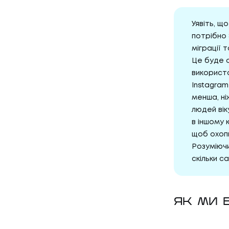
Уявіть, щ
потрібно 
міграції 
Це буде о
використо
Instagram
менша, ні
людей вік
в іншому 
щоб охопи
Розуміюч
скільки с
ЯК МИ 