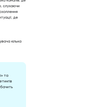
ька каналів, де
о, слухаючи
 охоплення
туації, де
увача кілька
і» та
етингів
обачить