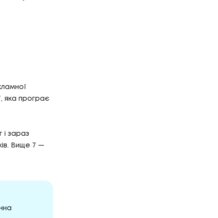
Г
НТАКТИ
ТАКТИ
кламної
, яка програє
 і зараз
ів. Вище 7 —
инна