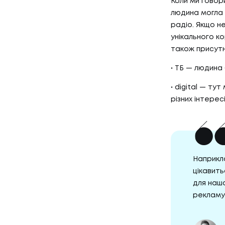
Коли ми говори
людина могла 
радіо. Якщо н
унікального ко
також присутн
ТБ — людина 
digital — тут
різних інтерес
Наприкла
цікавить
для наш
рекламу 