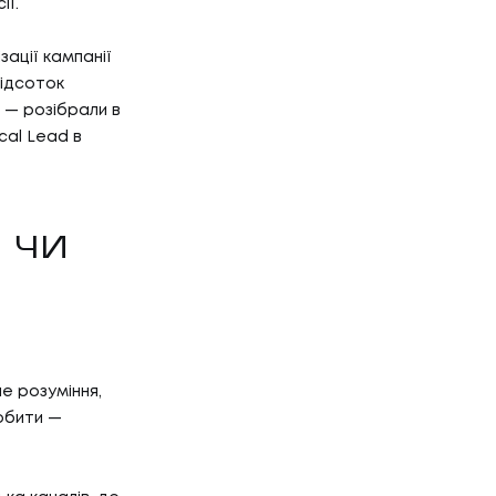
ії.
ації кампанії
відсоток
 — розібрали в
cal Lead в
 ЧИ
е розуміння,
робити —