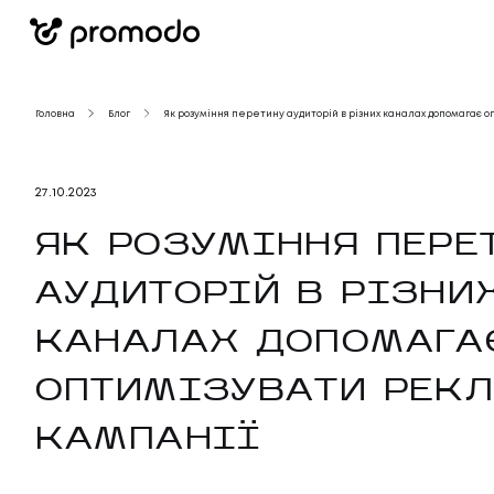
Головна
Блог
Як розуміння перетину аудиторій в різних каналах допомагає 
27
.
10
.
2023
ЯК РОЗУМІННЯ ПЕРЕ
АУДИТОРІЙ В РІЗНИ
КАНАЛАХ ДОПОМАГА
ОПТИМІЗУВАТИ РЕК
КАМПАНІЇ