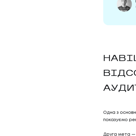
НАВІ
01
ПОСЛУ
ВІДС
АУДИ
ПОСЛУГ
02
КЕЙС
Одна з основн
показуємо рек
Друга мета — 