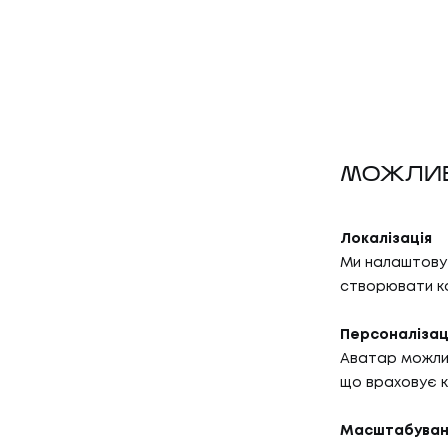
МОЖЛИВ
01
ПОСЛУ
Локалізація
Ми налаштовує
створювати ко
ПОСЛУГ
Персоналізац
02
КЕЙС
Аватар можлив
що враховує к
Масштабуван