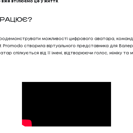
o вже втілюємо це у життя
.
ПРАЦЮЄ?
родемонструвати можливості цифрового аватара, коман
 Promodo створила віртуального представника для Валерії
тар спілкується від її імені, відтворюючи голос, міміку та