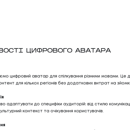
ОСТІ ЦИФРОВОГО АВАТАРА
05
ГИ
КА
мо цифровий аватар для спілкування різними мовами. Це 
нтент для кількох регіонів без додаткових витрат на зйомк
И
КАР
ія
06
И
БЛ
о адаптувати до специфіки аудиторій: від стилю комунікаці
ультурний контекст та очікування користувачів.
ня