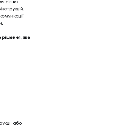
Г
я різних
НТАКТИ
інструкцій.
омунікації
н.
ТАКТИ
 рішення, яке
рукції або