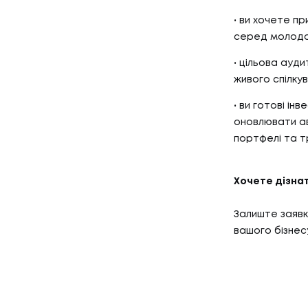
ви хочете пр
серед молодої
цільова ауди
живого спілкув
ви готові ін
оновлювати ав
портфелі та т
Хочете дізна
Залиште заявку
вашого бізнесу