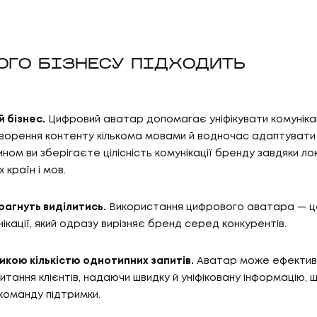
ОГО БІЗНЕСУ ПІДХОДИТЬ
 бізнес.
Цифровий аватар допомагає уніфікувати комуніка
ворення контенту кількома мовами й водночас адаптувати й
ином ви зберігаєте цілісність комунікації бренду завдяки лок
 країн і мов.
прагнуть виділитись.
Використання цифрового аватара — ц
нікації, який одразу вирізняє бренд серед конкурентів.
ликою кількістю однотипних запитів.
Аватар може ефектив
итання клієнтів, надаючи швидку й уніфіковану інформацію, 
команду підтримки.