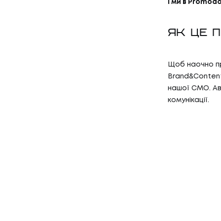
І ми в Promod
ЯК ЦЕ 
Щоб наочно п
Brand&Content
нашої CMO. Ава
комунікації.