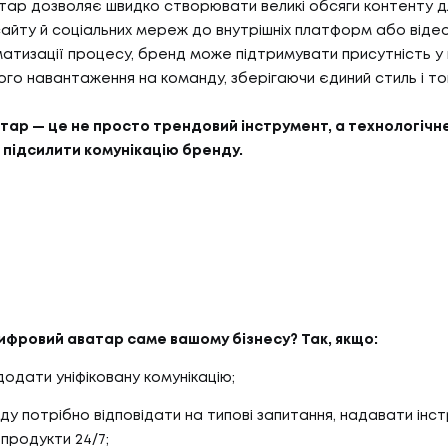
БЛО
ар дозволяє швидко створювати великі обсяги контенту дл
07
ТИ
КО
 сайту й соціальних мереж до внутрішніх платформ або відео
атизації процесу, бренд може підтримувати присутність у к
го навантаження на команду, зберігаючи єдиний стиль і то
И
КОН
ар — це не просто трендовий інструмент, а технологічне
АС
 підсилити комунікацію бренду.
С
ифровий аватар саме вашому бізнесу? Так, якщо:
додати уніфіковану комунікацію;
у потрібно відповідати на типові запитання, надавати інст
продукти 24/7;