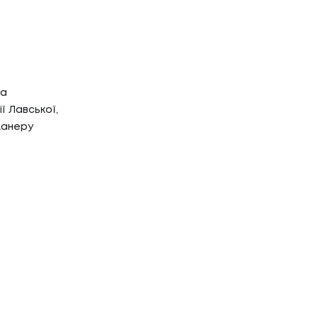
да
 Лавської,
 манеру