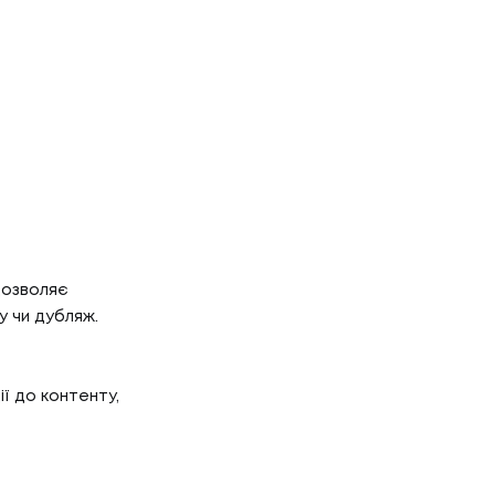
Р'ЄРА
дозволяє
у чи дубляж.
'ЄРА
ОГ
ї до контенту,