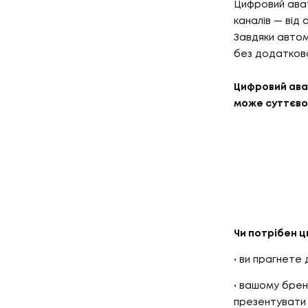
КЕЙСИ
Цифровий ават
03
КЛІЄН
каналів — від
Завдяки автом
без додатково
КЛІЄНТ
Цифровий ават
04
ПРО Н
може суттєво
ПРО НА
Чи потрібен ц
ви прагнете 
вашому бренд
презентувати 