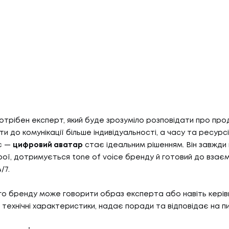
отрібен експерт, який буде зрозуміло розповідати про прод
 до комунікації більше індивідуальності, а часу та ресурсів
є —
цифровий аватар
стає ідеальним рішенням. Він завжди в
ої, дотримується tone of voice бренду й готовий до взаєм
/7.
ого бренду може говорити образ експерта або навіть керівн
технічні характеристики, надає поради та відповідає на пит