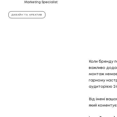
Marketing Specialist
ДИЗАЙН ТА КРЕАТИВ
Коли бренду п
важливо додати
монтаж нема
гарному настр
аудиторією 24
Від імені ваш
який коментує 