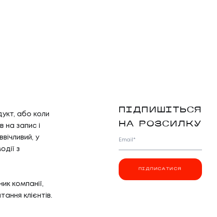
ПІДПИШІТЬСЯ
укт, або коли
НА РОЗСИЛКУ
 на запис і
вічливий, у
Email*
одії з
ПІДПИСАТИСЯ
ик компанії,
ання клієнтів.