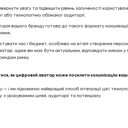
ивернути увагу та підвищити рівень залученості користувач
 або технологічно обізнаної аудиторії;
торія вашого бренду готова до такого формату комунікації
ання;
вестувати час і бюджет, особливо на етапі створення персо
атар, адже він має бути актуальним, відповідати змінам у
рендам ринку.
тися, як цифровий аватар може посилити комунікацію ваш
 — і ми підкажемо найкращий спосіб інтеграції цієї техноло
: з урахуванням цілей, аудиторії та потенціалу.