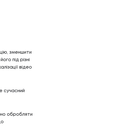
цію, зменшити
ого під різні
алізації відео
е сучасний
но обробляти
що