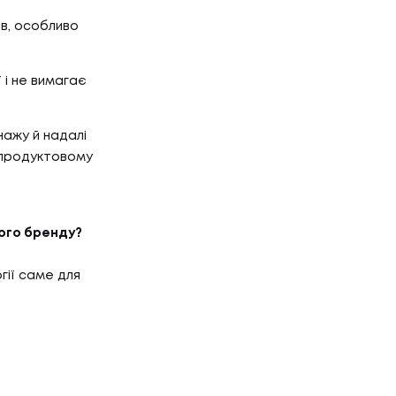
ів, особливо
 і не вимагає
нажу й надалі
 продуктовому
ого бренду?
гії саме для