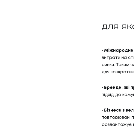
ДЛЯ ЯК
Міжнародний
витрати на ст
ринки. Таким ч
для конкретних
Бренди, які 
підхід до кому
Бізнеси з ве
повторювані п
розвантажує 