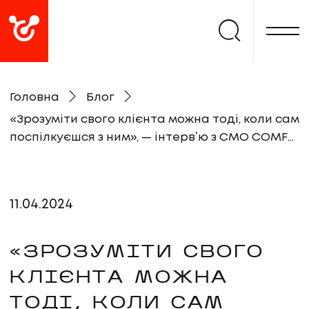
Головна
Блог
«Зрозуміти свого клієнта можна тоді, коли сам
поспілкуєшся з ним», — інтервʼю з CMO COMFY
Марією Назаренко
11
.
04
.
2024
«ЗРОЗУМІТИ СВОГО
КЛІЄНТА МОЖНА
ТОДІ, КОЛИ САМ