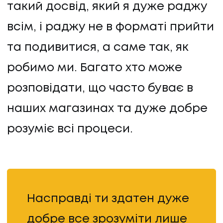
такий досвід, який я дуже раджу
ПРО НАС
всім, і раджу не в форматі прийти
КАР'ЄРА
та подивитися, а саме так, як
робимо ми. Багато хто може
КАР'ЄРА
розповідати, що часто буває в
БЛОГ
наших магазинах та дуже добре
розуміє всі процеси.
БЛОГ
КЛІЄНТИ
КЛІЄНТИ
Насправді ти здатен дуже
КОНТАКТИ
добре все зрозуміти лише