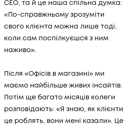
CEO, та й це наша спільна думка:
«По-справжньому зрозуміти
свого клієнта можна лише тоді,
коли сам поспілкуєшся з ним
наживо».
ПОСЛУГИ
Після «Офісів в магазині» ми
ПОСЛУГИ
маємо найбільше живих інсайтів.
КЕЙСИ
Потім ще багато місяців колеги
КЕЙСИ
розповідають: «Я знаю, як клієнти
ПРО НАС
це роблять, вони мені казали». Це