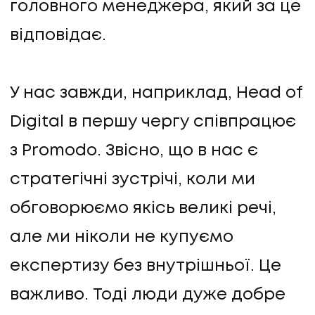
головного менеджера, який за це
відповідає.
У нас завжди, наприклад, Head of
Digital в першу чергу співпрацює
з Promodo. Звісно, що в нас є
стратегічні зустрічі, коли ми
UA
EN
UA
EN
обговорюємо якісь великі речі,
але ми ніколи не купуємо
експертизу без внутрішньої. Це
Політика конфіденційності
©
2026
Promodo
важливо. Тоді люди дуже добре