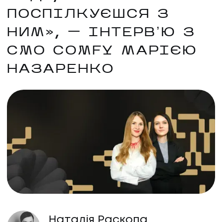
ПОСПІЛКУЄШСЯ З
НИМ», — ІНТЕРВʼЮ З
CMO COMFY МАРІЄЮ
НАЗАРЕНКО
Наталія Раскопа