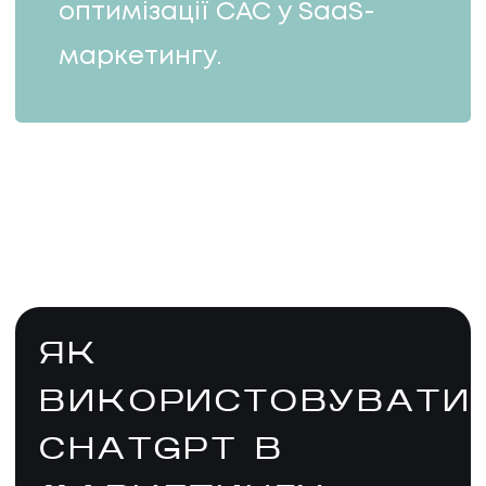
оптимізації CAC у SaaS-
маркетингу.
ЯК
ВИКОРИСТОВУВАТИ
CHATGPT В