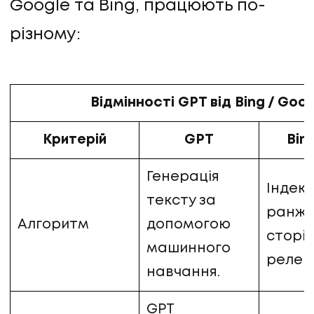
Google та Bing, працюють по-
різному:
Відмінності GPT від Bing / Goog
Критерій
GPT
Bin
Генерація
Індекс
тексту за
ранжу
Алгоритм
допомогою
сторін
машинного
релев
навчання.
GPT