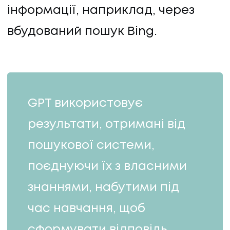
інформації, наприклад, через
вбудований пошук Bing.
ПОСЛУГИ
GPT використовує
результати, отримані від
ПОСЛУГИ
пошукової системи,
КЕЙСИ
поєднуючи їх з власними
знаннями, набутими під
КЕЙСИ
час навчання, щоб
ПРО НАС
сформувати відповідь.