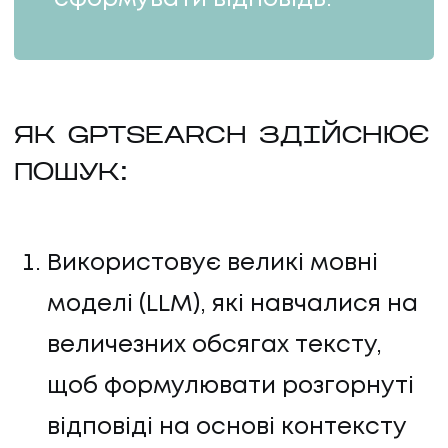
ПРО НАС
КАР'ЄРА
ЯК GPTSEARCH ЗДІЙСНЮЄ
КАР'ЄРА
ПОШУК:
БЛОГ
БЛОГ
Використовує великі мовні
моделі (LLM), які навчалися на
КЛІЄНТИ
величезних обсягах тексту,
КЛІЄНТИ
щоб формулювати розгорнуті
КОНТАКТИ
відповіді на основі контексту