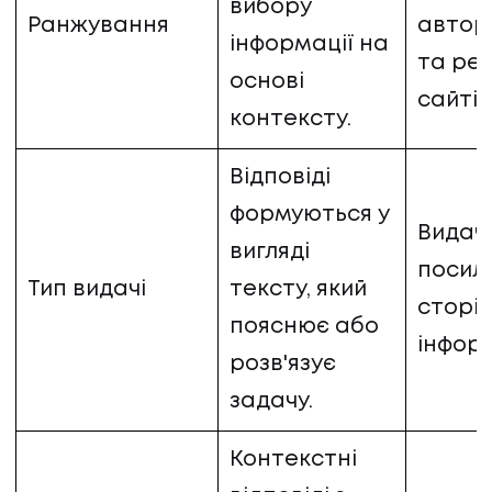
вибору
Ранжування
автор
інформації на
та ре
основі
сайтів
контексту.
Відповіді
формуються у
Видач
вигляді
посил
Тип видачі
тексту, який
сторін
пояснює або
інфор
розв'язує
задачу.
Контекстні