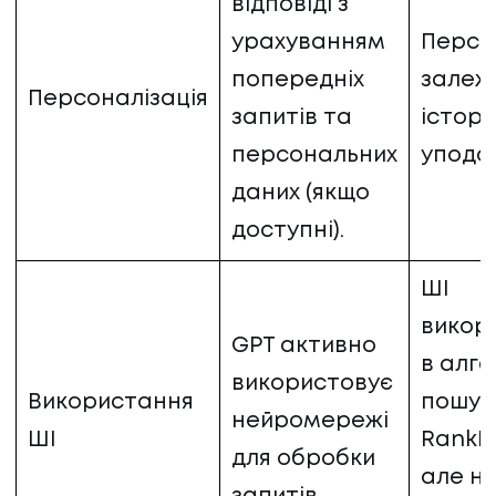
відповіді з
урахуванням
Персо
попередніх
залежи
Персоналізація
запитів та
історі
персональних
уподо
даних (якщо
доступні).
ШІ
викор
GPT активно
в алг
використовує
Використання
пошуку
нейромережі
ШІ
RankBr
для обробки
але не