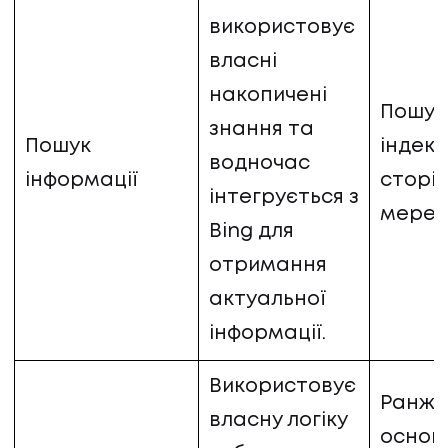
використовує
власні
накопичені
Пошук
знання та
Пошук
індек
водночас
інформації
сторі
інтегрується з
мереж
Bing для
отримання
актуальної
інформації.
Використовує
Ранжу
власну логіку
основі