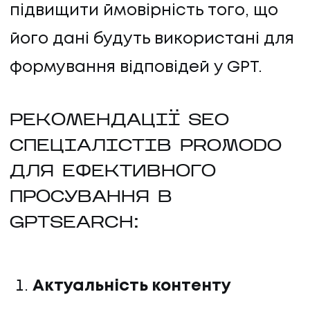
підвищити ймовірність того, що
його дані будуть використані для
формування відповідей у GPT.
РЕКОМЕНДАЦІЇ SEO
СПЕЦІАЛІСТІВ PROMODO
ДЛЯ ЕФЕКТИВНОГО
UA
EN
UA
EN
ПРОСУВАННЯ В
GPTSEARCH:
Політика конфіденційності
©
2026
Promodo
Актуальність контенту