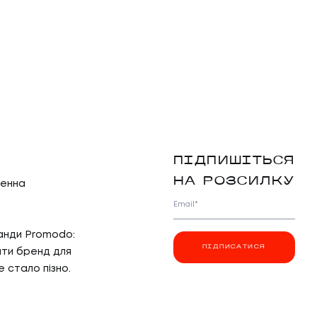
ПІДПИШІТЬСЯ
НА РОЗСИЛКУ
денна
Email*
манди Promodo:
ПІДПИСАТИСЯ
ити бренд для
е стало пізно.