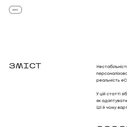
SEO
ЗМІСТ
Нестабільніст
персоналізова
реальність e
У цій статті з
як адаптувати
ШІ й чому варт