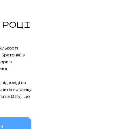
 РОЦІ
ількості
 Британія) у
вари в
Р'ЄРА
пав
.
відповіді на
апитів на ринку
'ЄРА
итів (33%), що
ОГ
ти