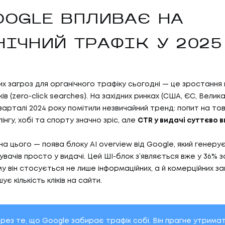
OOGLE ВПЛИВАЄ НА
НІЧНИЙ ТРАФІК У 2025
х загроз для органічного трафіку сьогодні — це зростання к
ків (zero-click searches). На західних ринках (США, ЄС, Велика
арталі 2024 року помітили незвичайний тренд: попит на то
05
ГИ
КА
нгу, хобі та спорту значно зріс, але
CTR у видачі суттєво в
а цього — поява блоку AI overview від Google, який генерує 
вачів просто у видачі. Цей ШІ-блок з’являється вже у 36% з
И
КАР
 він стосується не лише інформаційних, а й комерційних зап
06
И
БЛ
є кількість кліків на сайти.
рез те, що Google забирає трафік собі. Він прагне утрима