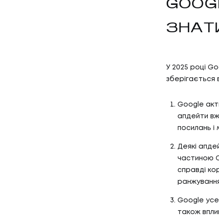
GOOG
ЗНАТ
У 2025 році G
зберігається в
Google акт
апдейти вж
посилань і
Деякі апде
частиною C
справді ко
ранжування
Google усе
також вплив