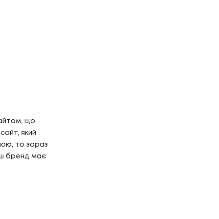
айтам, що
сайт, який
ною, то зараз
аш бренд має