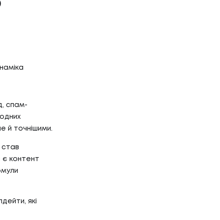
О
инаміка
д, спам-
родних
е й точнішими.
 став
 є контент
рмули
дейти, які