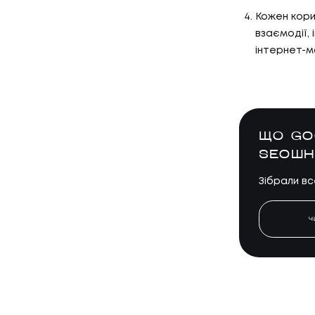
Кожен кори
взаємодії, 
інтернет-м
ЩО GO
SEOШ
Зібрали вс
Ч