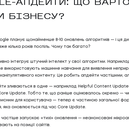
LE-АПДЕЙТИ: ЩО ВАРТ
И БІЗНЕСУ?
oogle планує щонайменше 8-10 оновлень алгоритмів — і ця д
же кілька років поспіль. Чому так багато?
ивно інтегрує штучний інтелект у свої алгоритми. Наприкла
е використовують машинне навчання для виявлення непри
 маніпулятивного контенту. Це робить апдейти частішими, ал
йти зливаються в одне — наприклад Helpful Content Update
ore Update. Тобто те, що раніше оцінювалось окремо — чи
рисним для користувача — тепер є частиною загальної фо
, яка оновлюється під час Core Update.
 частіше запускає «тихі» оновлення — неанонсовані мікроап
ають на позиції сайтів.