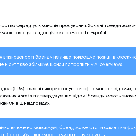
частка серед усіх каналів просування. Західні тренди зазви
имкою, але ця тенденція вже помітна і в Україні.
 впізнаваності бренду не лише покращує позиції в класичн
ле й суттєво збільшує шанси потрапити у AI overviews.
моделі (LLM) схильні використовувати інформацію з відомих,
дження Ahrefs підтверджує, що відомі бренди мають значн
аними в ШІ-відповідях.
нічно ви вже на максимумі, бренд може стати саме тим фа
ить боротьбу з конкурентами на вашу користь.