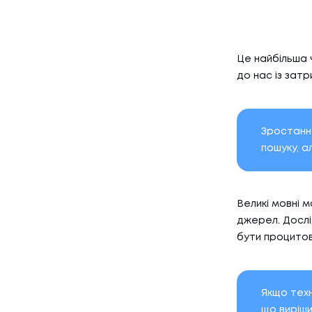
Це найбільша 
до нас із затр
Зростання
пошуку, а
Великі мовні 
джерел. Дослі
бути процитов
Якщо тех
що виріш