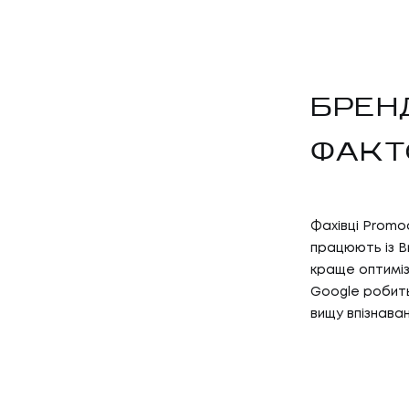
БРЕН
ФАКТ
Фахівці Promo
працюють із B
краще оптиміз
Google робит
вищу впізнаван