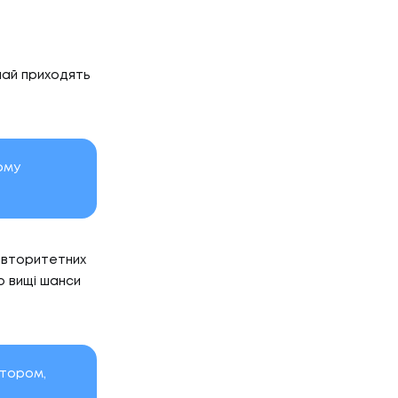
чай приходять
ому
 авторитетних
о вищі шанси
ктором,