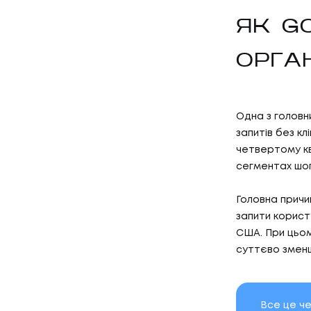
ЯК G
ОРГА
Одна з головни
запитів без клі
четвертому кв
01
ПОСЛУ
сегментах шопі
Головна причин
запити користу
ПОСЛУГ
США. При цьому
02
КЕЙС
суттєво зменшу
Все це че