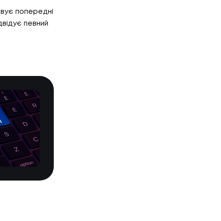
овує попередні
двідує певний