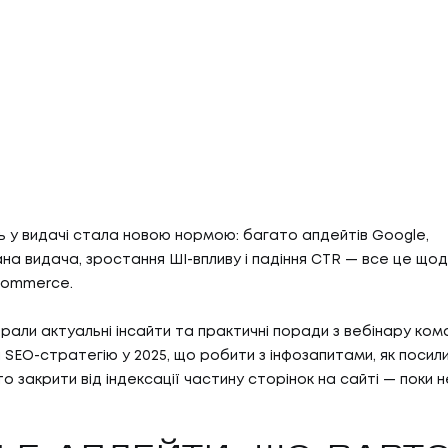
ь у видачі стала новою нормою: багато апдейтів Google,
на видача, зростання ШІ-впливу і падіння CTR — все це що
Commerce.
ібрали актуальні інсайти та практичні поради з вебінару ко
 SEO-стратегію у 2025, що робити з інфозапитами, як посил
о закрити від індексації частину сторінок на сайті — поки н