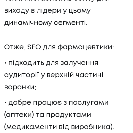
виходу в лідери у цьому
динамічному сегменті.
Отже, SEO для фармацевтики:
ПОСЛУГИ
підходить для залучення
аудиторії у верхній частині
ПОСЛУГИ
воронки;
КЕЙСИ
добре працює з послугами
КЕЙСИ
(аптеки) та продуктами
ПРО НАС
(медикаменти від виробника).