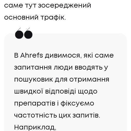
саме тут зосереджений
основний трафік.
В Ahrefs дивимося, які саме
запитання люди вводять у
пошуковик для отримання
UA
EN
UA
EN
швидкої відповіді щодо
препаратів і фіксуємо
Політика конфіденційності
©
2026
Promodo
частотність цих запитів.
Наприклад,