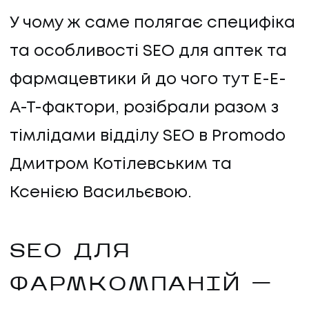
У чому ж саме полягає специфіка
ПРО НАС
та особливості SEO для аптек та
КАР'ЄРА
фармацевтики й до чого тут E-E-
КАР'ЄРА
A-T-фактори, розібрали разом з
БЛОГ
тімлідами відділу SEO в Promodo
Дмитром Котілевським та
БЛОГ
Ксенією Васильєвою.
КЛІЄНТИ
SEO ДЛЯ
КЛІЄНТИ
ФАРМКОМПАНІЙ —
КОНТАКТИ