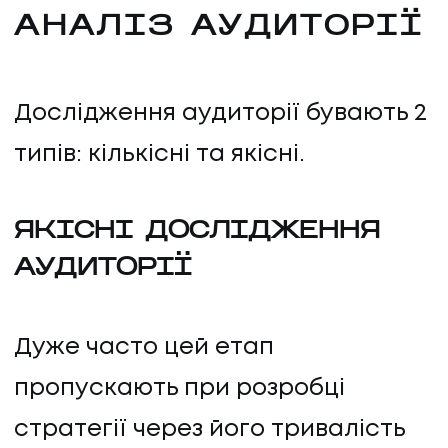
АНАЛІЗ АУДИТОРІЇ
Дослідження аудиторії бувають 2
типів: кількісні та якісні.
ЯКІСНІ ДОСЛІДЖЕННЯ
АУДИТОРІЇ
UA
EN
UA
EN
Дуже часто цей етап
Політика конфіденційності
©
2026
Promodo
пропускають при розробці
стратегії через його тривалість