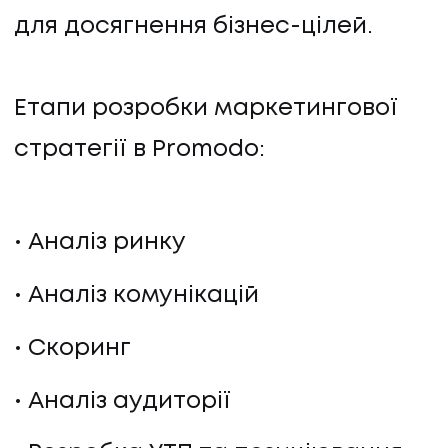
для досягнення бізнес-цілей.
ПРО НАС
КАР'ЄРА
Етапи розробки маркетингової
КАР'ЄРА
стратегії в Promodo:
БЛОГ
Аналіз ринку
БЛОГ
Аналіз комунікацій
КЛІЄНТИ
Скоринг
КЛІЄНТИ
Аналіз аудиторії
КОНТАКТИ