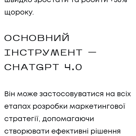
швидко зростати та робити +36%
щороку.
ОСНОВНИЙ
ІНСТРУМЕНТ —
ПОСЛУГИ
CHATGPT 4.0
ПОСЛУГИ
КЕЙСИ
Він може застосовуватися на всіх
етапах розробки маркетингової
КЕЙСИ
стратегії, допомагаючи
ПРО НАС
створювати ефективні рішення