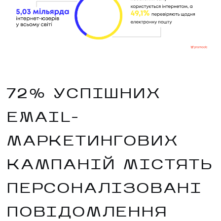
ПРО НАС
КАР'ЄРА
КАР'ЄРА
72% УСПІШНИХ
БЛОГ
EMAIL-
БЛОГ
МАРКЕТИНГОВИХ
КЛІЄНТИ
КАМПАНІЙ МІСТЯТЬ
КЛІЄНТИ
ПЕРСОНАЛІЗОВАНІ
КОНТАКТИ
ПОВІДОМЛЕННЯ