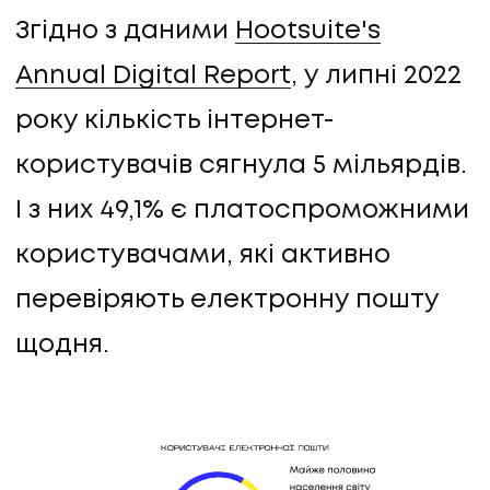
Згідно з даними
Hootsuite's
Annual Digital Report
, у липні 2022
року кількість інтернет-
користувачів сягнула 5 мільярдів.
І з них 49,1% є платоспроможними
ПОСЛУГИ
користувачами, які активно
ПОСЛУГИ
перевіряють електронну пошту
КЕЙСИ
щодня.
КЕЙСИ
ПРО НАС