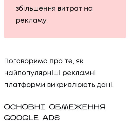
збільшення витрат на
рекламу.
ПОСЛУГИ
Поговоримо про те, як
найпопулярніші рекламні
ПОСЛУГИ
платформи викривлюють дані.
КЕЙСИ
ОСНОВНІ ОБМЕЖЕННЯ
КЕЙСИ
GOOGLE ADS
ПРО НАС