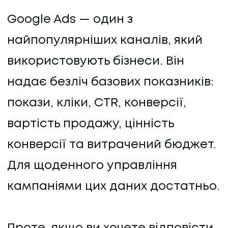
ПРО НАС
Google Ads — один з
найпопулярніших каналів, який
КАР'ЄРА
використовують бізнеси. Він
КАР'ЄРА
надає безліч базових показників:
БЛОГ
покази, кліки, CTR, конверсії,
вартість продажу, цінність
БЛОГ
конверсії та витрачений бюджет.
КЛІЄНТИ
Для щоденного управління
кампаніями цих даних достатньо.
КЛІЄНТИ
КОНТАКТИ