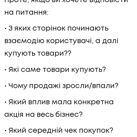
Проте, якщо ви хочете відповісти
КОНТАКТИ
на питання:
З яких сторінок починають
взаємодію користувачі, а далі
купують товари??
Які саме товари купують?
Чому продажі зросли/впали?
Який вплив мала конкретна
акція на весь бізнес?
Який середній чек покупок?