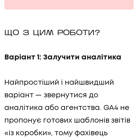
ЩО З ЦИМ РОБОТИ?
Варіант 1: Залучити аналітика
Найпростіший і найшвидший
UA
EN
UA
EN
варіант — звернутися до
аналітика або агентства. GA4 не
Політика конфіденційності
©
2026
Promodo
пропонує готових шаблонів звітів
«із коробки», тому фахівець