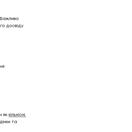
 Важливо
ого досвіду
ня
и як
кількісні,
дінки та