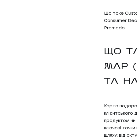
Що таке Custo
Consumer Deci
Promodo.
ЩО Т
MAP 
ТА Н
Карта подорож
клієнтського д
продуктом чи 
ключові точки
шляху: від акт