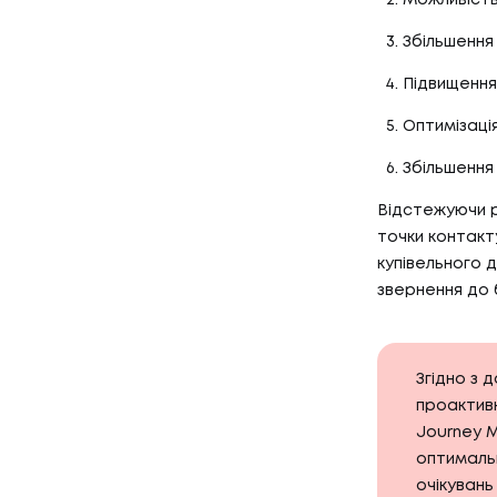
КЕЙСИ
03
КЛІЄН
Збільшення 
Підвищення 
Оптимізаці
КЛІЄНТ
04
ПРО Н
Збільшення
Відстежуючи рі
точки контакт
ПРО НА
купівельного 
звернення до 
Згідно з 
проактивн
Journey 
оптимальн
очікувань