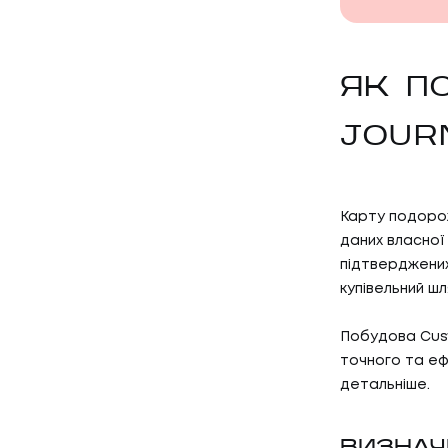
ЯК П
JOUR
Карту подорож
даних власної
підтверджених
купівельний ш
Побудова Cust
точного та еф
детальніше.