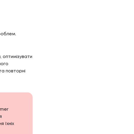
Г
НТАКТИ
роблем.
ТАКТИ
, оптимізувати
ного
та повторні
omer
я
я їхніх