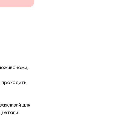
споживачами,
ч проходить
 важливий для
ці етапи