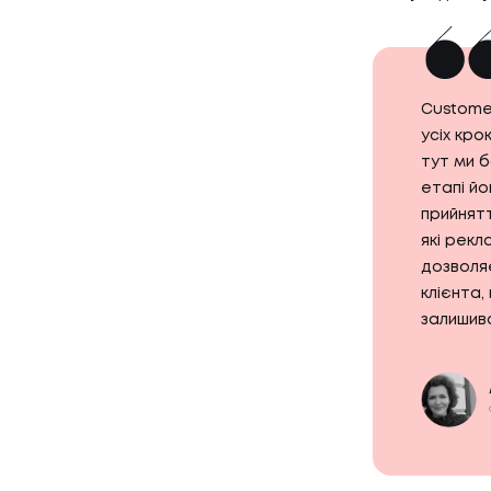
Custome
усіх кро
тут ми 
етапі йо
прийнятт
які рекл
дозволя
клієнта,
залишив