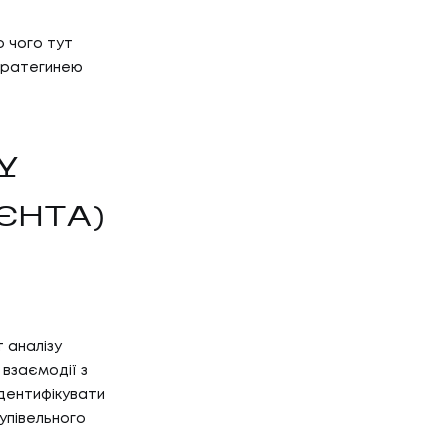
о чого тут
тратегинею
Y
ЄНТА)
?
 аналізу
 взаємодії з
ідентифікувати
упівельного