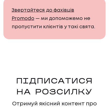
Звертайтеся до фахівців
Promodo
— ми допоможемо не
пропустити клієнтів у такі свята.
ПІДПИСАТИСЯ
НА РОЗСИЛКУ
НАПИСАТИ НАМ
Отримуй якісний контент про