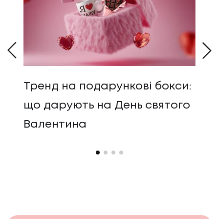
-
Тренд на подарункові бокси:
Я
що дарують на День святого
ма
Валентина
д