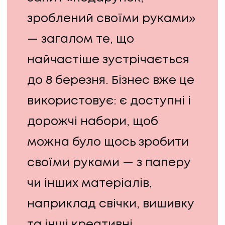
КЕЙСИ
зроблений своїми руками»
КЕЙСИ
— загалом те, що
ПРО НАС
найчастіше зустрічається
до 8 березня. Бізнес вже це
ПРО НАС
використовує: є доступні і
КАР'ЄРА
дорожчі набори, щоб
КАР'ЄРА
можна було щось зробити
БЛОГ
своїми руками — з паперу
чи інших матеріалів,
БЛОГ
наприклад свічки, вишивку
та інші креативні