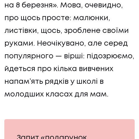
на 8 березня». Мова, очевидно,
про щось просте: малюнки,
листівки, щось, зроблене своїми
руками. Неочікувано, але серед
популярного — вірші: підозрюємо,
йдеться про кілька вивчених
напамʼять рядків у школі в
молодших класах для мам.
ПОСЛУГИ
ПОСЛУГИ
Запит «подарунок,