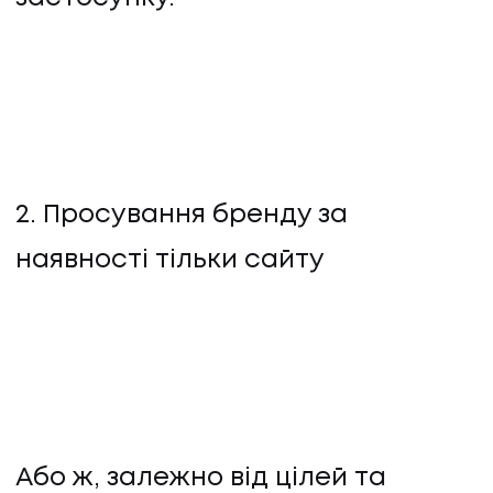
ПРО НАС
КАР'ЄРА
КАР'ЄРА
БЛОГ
2. Просування бренду за
наявності тільки сайту
БЛОГ
КЛІЄНТИ
КЛІЄНТИ
КОНТАКТИ
Або ж, залежно від цілей та