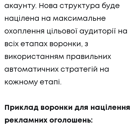
акаунту. Нова структура буде
націлена на максимальне
охоплення цільової аудиторії на
всіх етапах воронки, з
використанням правильних
автоматичних стратегій на
кожному етапі.
UA
EN
UA
EN
Приклад воронки для націлення
Політика конфіденційності
©
2026
Promodo
рекламних оголошень: