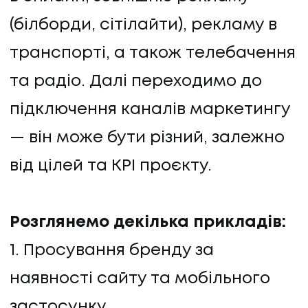
(білборди, сітілайти), рекламу в
транспорті, а також телебачення
та радіо. Далі переходимо до
підключення каналів маркетингу
ПОСЛУГИ
— він може бути різний, залежно
від цілей та KPI проєкту.
ПОСЛУГИ
КЕЙСИ
Розглянемо декілька прикладів:
1. Просування бренду за
КЕЙСИ
наявності сайту та мобільного
ПРО НАС
застосунку.