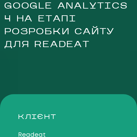
GOOGLE ANALYTICS
4 НА ЕТАПІ
РОЗРОБКИ САЙТУ
ДЛЯ READEAT
UA
EN
UA
EN
Політика конфіденційності
©
2026
Promodo
КЛІЄНТ
Readeat