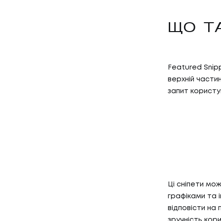
ЩО Т
Featured Snipp
верхній части
запит користу
Ці сніпети мож
графіками та 
відповісти на
зручність кор