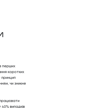
И
в перших
ання коротких
— принцип
ням, чи зникне
 працювати
у 40% випадків