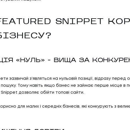
FEATURED SNIPPET КО
БІЗНЕСУ?
ИЦІЯ «НУЛЬ» – ВИЩА ЗА КОНКУРЕ
ети зазвичай зʼявляться на нульовій позиції, відразу перед
пошуку. Тому навіть якщо бізнес не займає перше місце в п
 Snippet дозволяє обійти топові сайти.
рисно для малих і середніх бізнесів, які конкурують з вели