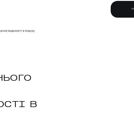
щення видимості в пошуку
НЬОГО
ОСТІ В