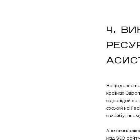
4. В
РЕСУ
АСИС
Нещодавно нов
країнах Європ
відповідей на 
схожий на Feat
в майбутньому
Але незалежно
над SEO сайту