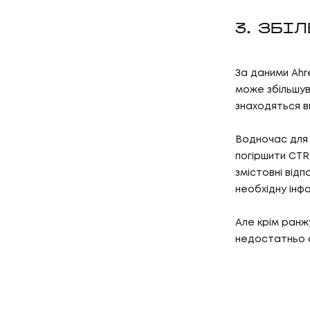
КЕЙСИ
03
КЛІЄН
3. ЗБІ
За даними Ahre
КЛІЄНТ
може збільшува
04
ПРО Н
знаходяться в
Водночас для 
погіршити CTR
ПРО НА
змістовні відп
необхідну інф
Але крім ранж
недостатньо а