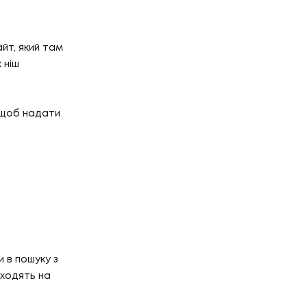
йт, який там
 ніш
, щоб надати
Р'ЄРА
'ЄРА
ОГ
 в пошуку з
еходять на