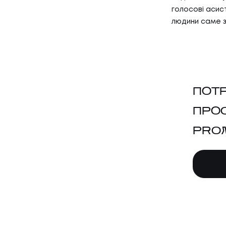
голосові асисте
людини саме зі
ПОТ
ПРО
PRO