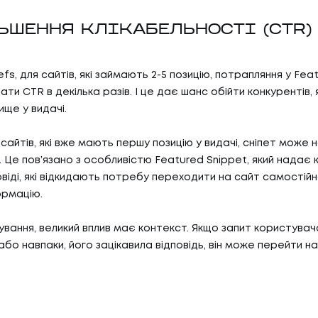
БЛО
07
ТИ
КО
ЛЬШЕННЯ КЛІКАБЕЛЬНОСТІ (CTR)
fs, для сайтів, які займають 2-5 позицію, потрапляння у Fea
И
КОН
ти CTR в декілька разів. І це дає шанс обійти конкурентів, я
АС
ище у видачі.
сайтів, які вже мають першу позицію у видачі, сніпет може 
. Це повʼязано з особливістю Featured Snippet, який надає 
С
овіді, які відкидають потребу переходити на сайт самостійн
ормацію.
ування, великий вплив має контекст. Якщо запит користувач
бо навпаки, його зацікавила відповідь, він може перейти на