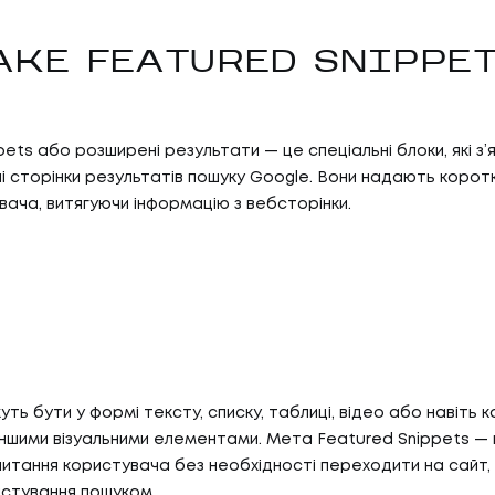
АКЕ FEATURED SNIPPE
ets або розширені результати — це спеціальні блоки, які з’
ні сторінки результатів пошуку Google. Вони надають коротк
вача, витягуючи інформацію з вебсторінки.
уть бути у формі тексту, списку, таблиці, відео або навіть к
іншими візуальними елементами. Мета Featured Snippets —
 питання користувача без необхідності переходити на сайт,
истування пошуком.