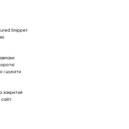
Г
НТАКТИ
tured Snippet
ТАКТИ
кі
навпаки
короткі
о і шукати
а закритий
 сайт.