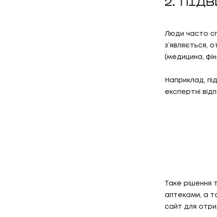
2. ПІД
Люди часто сп
з’являється, 
(медицина, фін
Наприклад, пі
експертні відп
01
ПОСЛУ
ПОСЛУГ
02
КЕЙС
Таке рішення 
аптеками, а т
сайт для отрим