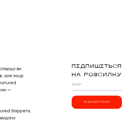
ПІДПИШІТЬСЯ
 спершу ви
НА РОЗСИЛКУ
, але іноді
eatured
Email*
тим —
ПІДПИСАТИСЯ
ured Snippets,
 видачу