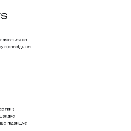
TS
являються на
у відповідь на
артки з
 швидко
 що підвищує