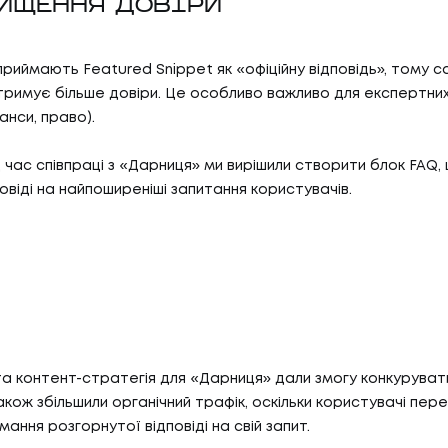
ВИЩЕННЯ ДОВІРИ
риймають Featured Snippet як «офіційну відповідь», тому са
отримує більше довіри. Це особливо важливо для експертних
анси, право).
д час співпраці з «Дарниця» ми вирішили створити блок FAQ
овіді на найпоширеніші запитання користувачів.
05
ГИ
КА
И
КАР
06
И
БЛ
та контент-стратегія для «Дарниця» дали змогу конкурувати
акож збільшили органічний трафік, оскільки користувачі пер
ання розгорнутої відповіді на свій запит.