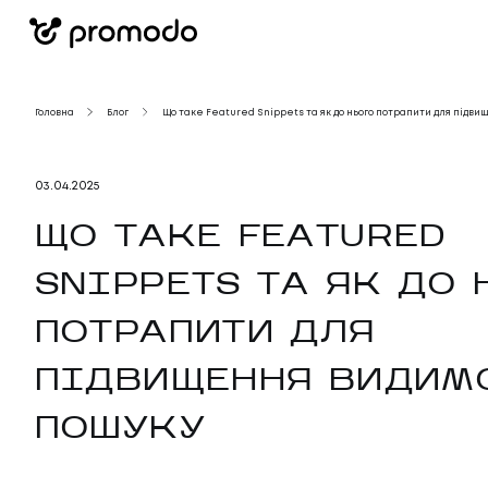
Головна
Блог
Що таке Featured Snippets та як до нього потрапити для підви
03
.
04
.
2025
ЩО ТАКЕ FEATURED
SNIPPETS ТА ЯК ДО 
ПОТРАПИТИ ДЛЯ
ПІДВИЩЕННЯ ВИДИМ
ПОШУКУ