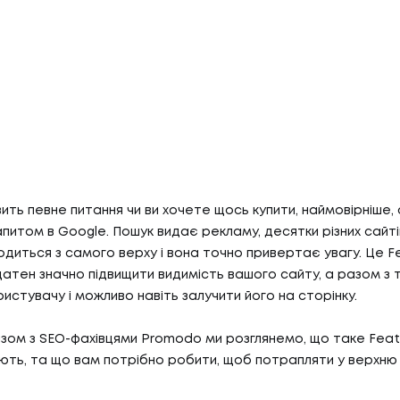
вить певне питання чи ви хочете щось купити, наймовірніше,
питом в Google. Пошук видає рекламу, десятки різних сайтів
ходиться з самого верху і вона точно привертає увагу. Це F
 здатен значно підвищити видимість вашого сайту, а разом з 
истувачу і можливо навіть залучити його на сторінку.
разом з SEO-фахівцями Promodo ми розглянемо, що таке Feat
ють, та що вам потрібно робити, щоб потрапляти у верхню