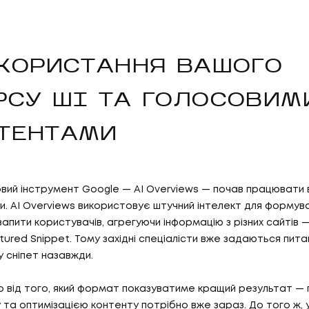
ИКОРИСТАННЯ ВАШОГО
РСУ ШІ ТА ГОЛОСОВИМ
ТЕНТАМИ
ий інструмент Google — AI Overviews — почав працювати 
и. AI Overviews використовує штучний інтелект для формув
запити користувачів, агрегуючи інформацію з різних сайтів 
ured Snippet. Тому західні спеціалісти вже задаються питан
 сніпет назавжди.
 від того, який формат показуватиме кращий результат —
 та оптимізацією контенту потрібно вже зараз. До того ж, 