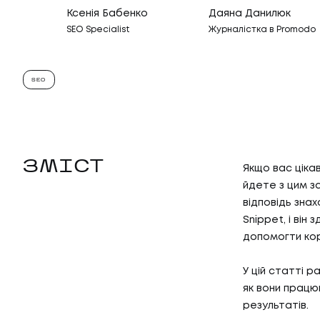
Ксенія Бабенко
Даяна Данилюк
SEO Specialist
Журналістка в Promodo
SEO
ЗМІСТ
Якщо вас ціка
йдете з цим за
відповідь зна
Snippet, і він
допомогти кор
У цій статті 
як вони працю
результатів.