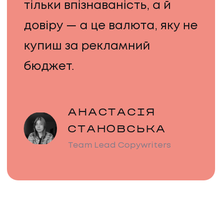
тільки впізнаваність, а й
ПРО НАС
довіру — а це валюта, яку не
КАР'ЄРА
купиш за рекламний
бюджет.
КАР'ЄРА
БЛОГ
АНАСТАСІЯ
БЛОГ
СТАНОВСЬКА
Team Lead Copywriters
КЛІЄНТИ
КЛІЄНТИ
КОНТАКТИ