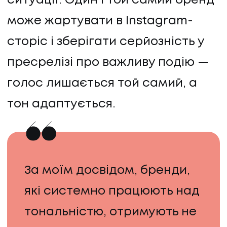
ситуації. Один і той самий бренд
може жартувати в Instagram-
сторіс і зберігати серйозність у
пресрелізі про важливу подію —
голос лишається той самий, а
ПОСЛУГИ
тон адаптується.
ПОСЛУГИ
КЕЙСИ
За моїм досвідом, бренди,
КЕЙСИ
які системно працюють над
ПРО НАС
тональністю, отримують не