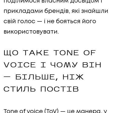
поділимося власним досвідом і
прикладами брендів, які знайшли
свій голос — і не бояться його
використовувати.
ЩО ТАКЕ TONE OF
VOICE І ЧОМУ ВІН
— БІЛЬШЕ, НІЖ
СТИЛЬ ПОСТІВ
Tone of voice (ToV) — це манера, у