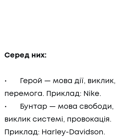
Серед них:
• Герой — мова дії, виклик,
UA
EN
UA
EN
перемога. Приклад: Nike.
• Бунтар — мова свободи,
Політика конфіденційності
©
2026
Promodo
виклик системі, провокація.
Приклад: Harley-Davidson.