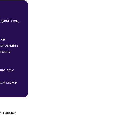
дили. Ось,
 не
опозиція з
товну
Р'ЄРА
кщо вам
вам може
'ЄРА
ОГ
чи товари