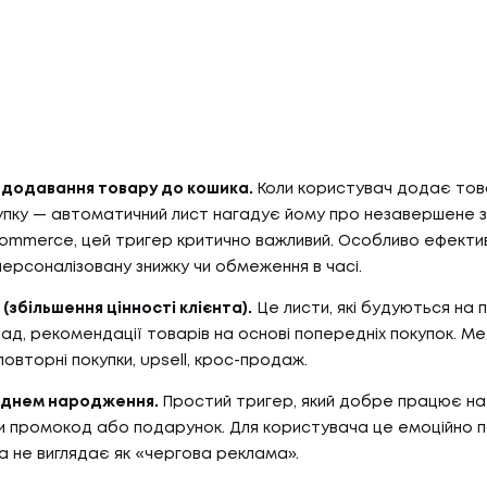
я додавання товару до кошика.
Коли користувач додає тов
пку — автоматичний лист нагадує йому про незавершене 
ommerce, цей тригер критично важливий. Особливо ефекти
ерсоналізовану знижку чи обмеження в часі.
(збільшення цінності клієнта).
Це листи, які будуються на 
лад, рекомендації товарів на основі попередніх покупок. Ме
овторні покупки, upsell, крос-продаж.
з днем народження.
Простий тригер, який добре працює на 
 промокод або подарунок. Для користувача це емоційно п
ка не виглядає як «чергова реклама».