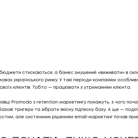
бюджети стискаються, а бізнес змушений «виживати» в скл
мовах українського ринку. У такі періоди компаніям особли
своїх клієнтів. Тобто — працювати з утриманням клієнта.
ахівці Promodo з retention-маркетингу покажуть, з чого поча
зові тригери та зібрати якісну підписну базу. А ще — поді
остим, але системним рішенням email-маркетинг почав прин