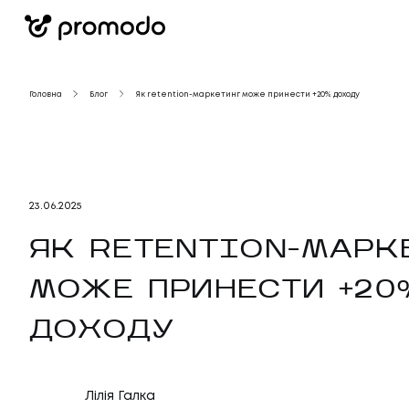
Головна
Блог
Як retention-маркетинг може принести +20% доходу
23
.
06
.
2025
ЯК RETENTION-МАРК
МОЖЕ ПРИНЕСТИ +20
ДОХОДУ
Лілія Галка