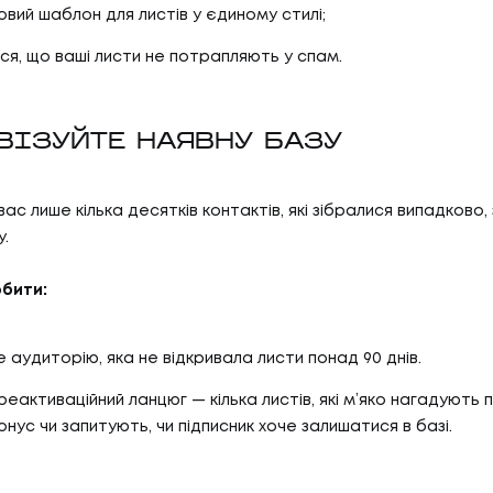
овий шаблон для листів у єдиному стилі;
я, що ваші листи не потрапляють у спам.
ИВІЗУЙТЕ НАЯВНУ БАЗУ
вас лише кілька десятків контактів, які зібралися випадково,
у.
бити:
 аудиторію, яка не відкривала листи понад 90 днів.
еактиваційний ланцюг — кілька листів, які м’яко нагадують 
ус чи запитують, чи підписник хоче залишатися в базі.