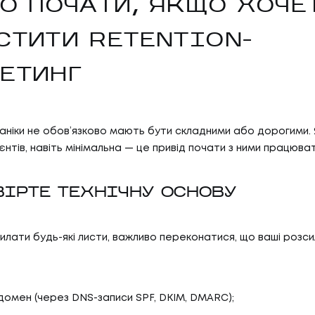
ГО ПОЧАТИ, ЯКЩО ХОЧЕ
СТИТИ RETENTION-
ЕТИНГ
аніки не обов’язково мають бути складними або дорогими. 
єнтів, навіть мінімальна — це привід почати з ними працюва
ЕВІРТЕ ТЕХНІЧНУ ОСНОВУ
илати будь-які листи, важливо переконатися, що ваші розси
домен (через DNS-записи SPF, DKIM, DMARC);