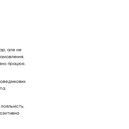
ар, але не
замовлення.
вно працює,
поведінкових
та:
лояльність.
озитивна