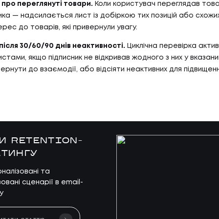
про переглянуті товари.
Коли користувач переглядав това
ка — надсилається лист із добіркою тих позицій або схожих
рес до товарів, які привернули увагу.
після 30/60/90 днів неактивності.
Циклічна перевірка актив
стами, якщо підписник не відкривав жодного з них у вказани
ернути до взаємодії, або відсіяти неактивних для підвищен
И RETENTION-
ТИНГУ
оналізовані та
вані сценарії в email-
у