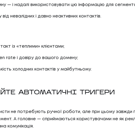
БЛО
ину — і надалі використовувати цю інформацію для сегмента
07
ТИ
КО
 від невалідних і давно неактивних контактів.
И
КОН
АС
такт із «теплими» клієнтами;
en rate і довіру до вашого домену;
ькість холодних контактів у майбутньому.
С
АЙТЕ АВТОМАТИЧНІ ТРИГЕРИ
исти не потребують ручної роботи, але при цьому завжди 
мент. А головне — сприймаються користувачами не як рекл
на комунікація.