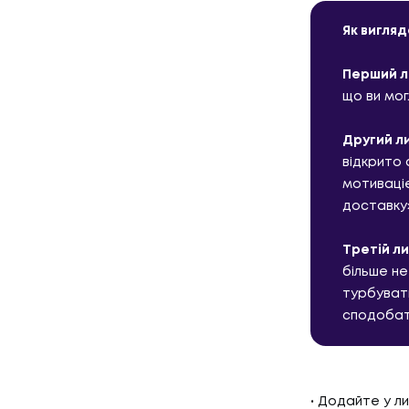
Як вигляд
Перший л
що ви мог
Другий л
відкрито 
мотиваціє
доставку»
01
ПОСЛУ
Третій л
більше не
турбуват
ПОСЛУГ
сподобат
02
КЕЙС
Додайте у ли