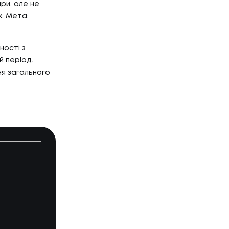
ри, але не
. Мета:
ності з
й період.
ня загального