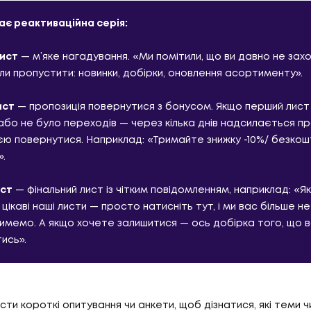
ає реактиваційна серія:
ист
— м’яке нагадування. «Ми помітили, що ви давно не захо
ли пропустити: новинки, добірки, оновлення асортименту».
ист
— пропозиція повернутися з бонусом. Якщо перший лист
або не було переходів — через кілька днів надсилається пр
ю повернутися. Наприклад: «Тримайте знижку -10%/ безкош
.
05
ГИ
КА
ист
— фінальний лист із чітким повідомленням, наприклад: «Я
 цікаві наші листи — просто натисніть тут, і ми вас більше не
имемо. А якщо хочете залишитися — ось добірка того, що 
И
КАР
ись».
06
И
БЛ
сти короткі опитування чи анкети, щоб дізнатися, які теми 