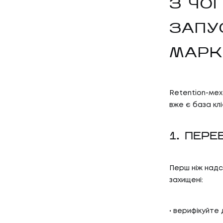
З ЧО
ЗАПУ
МАРК
Retention-мех
вже є база клі
1. ПЕР
Перш ніж надс
захищені:
верифікуйте 