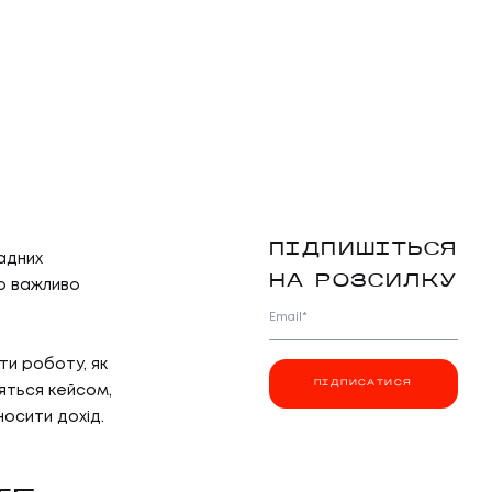
ПІДПИШІТЬСЯ
адних
НА РОЗСИЛКУ
во важливо
Email*
ти роботу, як
ПІДПИСАТИСЯ
ляться кейсом,
осити дохід.