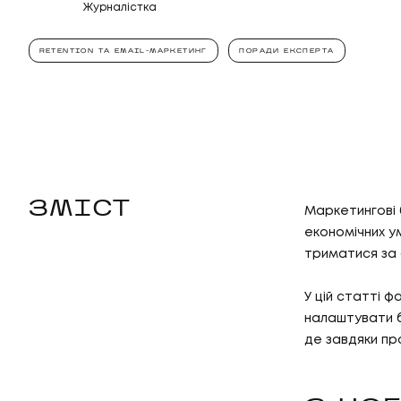
Журналістка
RETENTION ТА EMAIL-МАРКЕТИНГ
ПОРАДИ ЕКСПЕРТА
ЗМІСТ
Маркетингові 
економічних у
триматися за 
У цій статті ф
налаштувати ба
де завдяки пр