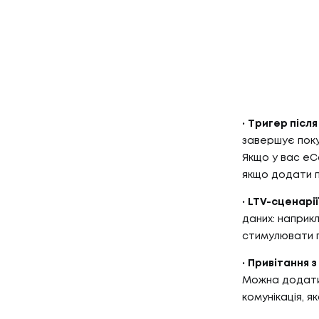
Тригер післ
завершує поку
Якщо у вас eC
якщо додати п
LTV-сценарії 
даних: наприк
стимулювати п
Привітання 
Можна додати
комунікація, я