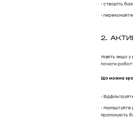
створіть баз
переконайтес
2. АКТ
Навіть якщо у 
почати робот
Що можна зро
Відфільтруйте
Налаштуйте р
пропонують бон