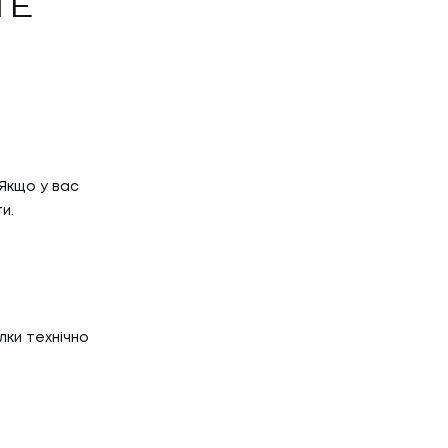
ТЕ
Якщо у вас
ти.
лки технічно