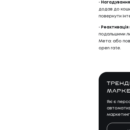
Нагадування 
додав до коши
повернути інте
Реактивація 
подальшими ли
Мета: або пов
open rate.
ТРЕНД
МАРКЕ
Які є перс
автоматизо
маркетинг