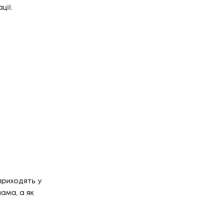
Г
ції.
НТАКТИ
ТАКТИ
приходять у
ама, а як