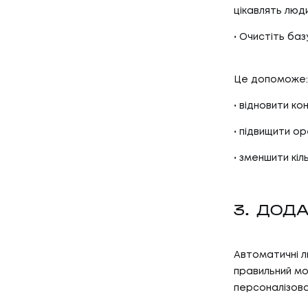
КЕЙСИ
цікавлять люд
03
КЛІЄН
Очистіть базу
КЛІЄНТ
Це допоможе:
04
ПРО Н
відновити кон
підвищити op
зменшити кіл
ПРО НА
3. ДОД
Автоматичні л
правильний мо
персоналізова