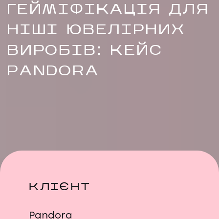
ГЕЙМІФІКАЦІЯ ДЛЯ
НІШІ ЮВЕЛІРНИХ
ВИРОБІВ: КЕЙС
PANDORA
UA
EN
UA
EN
Політика конфіденційності
©
2026
Promodo
КЛІЄНТ
Pandora