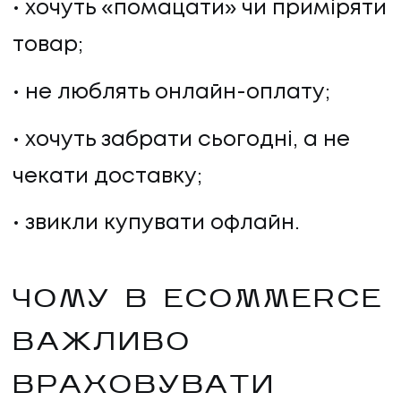
хочуть «помацати» чи приміряти
ПРО НАС
товар;
КАР'ЄРА
не люблять онлайн-оплату;
КАР'ЄРА
хочуть забрати сьогодні, а не
БЛОГ
чекати доставку;
звикли купувати офлайн.
БЛОГ
КЛІЄНТИ
ЧОМУ В ECOMMERCE
КЛІЄНТИ
ВАЖЛИВО
КОНТАКТИ
ВРАХОВУВАТИ