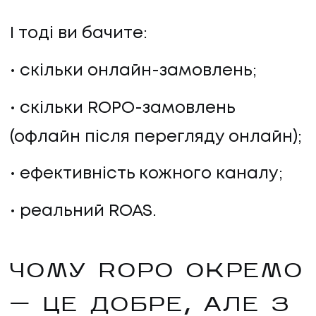
І тоді ви бачите:
скільки онлайн-замовлень;
скільки ROPO-замовлень
(офлайн після перегляду онлайн);
ефективність кожного каналу;
UA
EN
UA
EN
реальний ROAS.
Політика конфіденційності
©
2026
Promodo
ЧОМУ ROPO ОКРЕМО
— ЦЕ ДОБРЕ, АЛЕ З