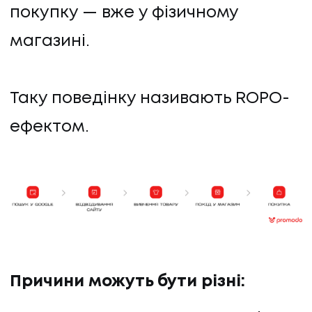
покупку — вже у фізичному
магазині.
Таку поведінку називають ROPO-
ефектом.
ПОСЛУГИ
ПОСЛУГИ
КЕЙСИ
КЕЙСИ
Причини можуть бути різні:
ПРО НАС