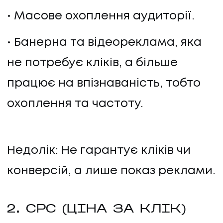
Масове охоплення аудиторії.
Банерна та відеореклама, яка
не потребує кліків, а більше
працює на впізнаваність, тобто
охоплення та частоту.
UA
EN
UA
EN
Недолік: Не гарантує кліків чи
конверсій, а лише показ реклами.
Політика конфіденційності
©
2026
Promodo
2. CPC (ЦІНА ЗА КЛІК)