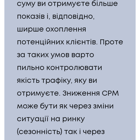
суму ви отримуєте більше
ПРО НАС
показів і, відповідно,
КАР'ЄРА
ширше охоплення
потенційних клієнтів. Проте
КАР'ЄРА
за таких умов варто
БЛОГ
пильно контролювати
якість трафіку, яку ви
БЛОГ
отримуєте. Зниження СРМ
КЛІЄНТИ
може бути як через зміни
КЛІЄНТИ
ситуації на ринку
КОНТАКТИ
(сезонність) так і через