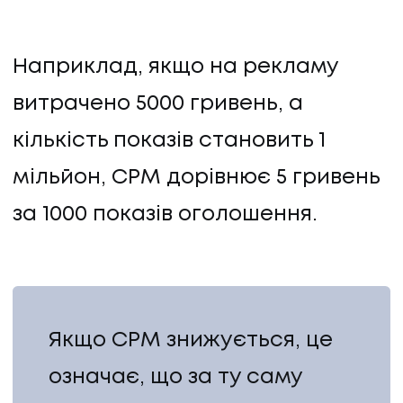
Наприклад, якщо на рекламу
витрачено 5000 гривень, а
кількість показів становить 1
ПОСЛУГИ
мільйон, CPM дорівнює 5 гривень
за 1000 показів оголошення.
ПОСЛУГИ
КЕЙСИ
КЕЙСИ
Якщо CPM знижується, це
ПРО НАС
означає, що за ту саму