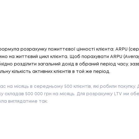
ормула розрахунку пожиттєвої цінності клієнта: ARPU (сер
имо на життєвий цикл клієнта. Щоб порахувати ARPU (Aver
бхідно розділити загальний дохід в обраний період часу, заз
05
альну кількість активних клієнтів в той же період.
ГИ
КА
ас на місяць в середньому 500 клієнтів, які робили покупку. 
ку складав 500 000 грн на місяць. Для розрахунку LTV ми об
И
КАР
ула виглядатиме так:
06
И
БЛ