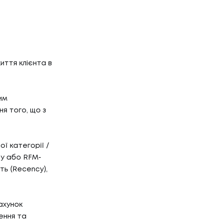
иття клієнта в
им
я того, що з
ї категорії /
зу або RFM-
ть (Recency),
ахунок
ення та