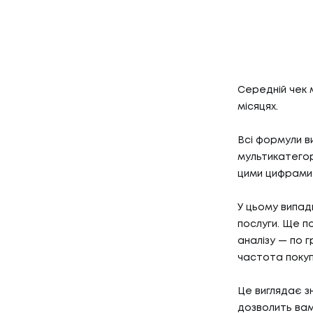
Середній чек 
місяцях.
Всі формули в
мультикатегор
цими цифрами 
У цьому випад
послуги. Ще п
аналізу — по г
частота покуп
Це виглядає з
дозволить вам