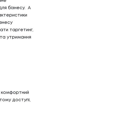
чне
для бізнесу. А
актеристики
ізнесу
ати таргетинг,
 та утримання
ш комфортний
итому доступі,