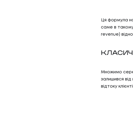
КЕЙСИ
03
КЛІЄН
Ця формула на
саме в такому
КЛІЄНТ
revenue) відно
04
ПРО Н
КЛАСИЧ
ПРО НА
Множимо серед
залишився від
відтоку клієнті