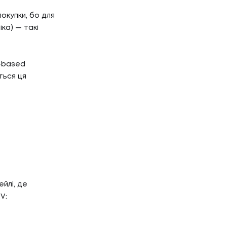
окупки, бо для
іка) — такі
n-based
ться ця
йлі, де
V: