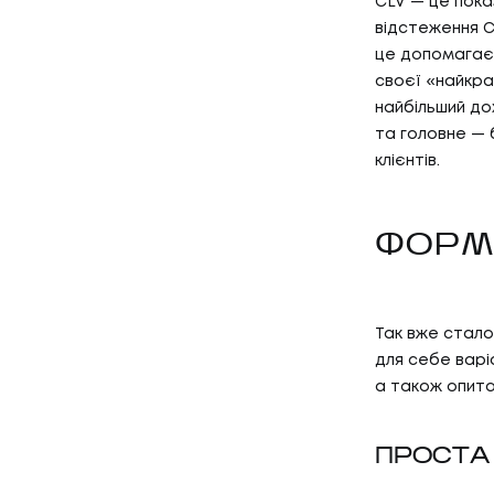
CLV — це пока
відстеження CL
це допомагає,
своєї «найкращ
найбільший до
та головне — 
клієнтів.
ФОРМ
Так вже стало
для себе варіа
а також опитал
ПРОСТА