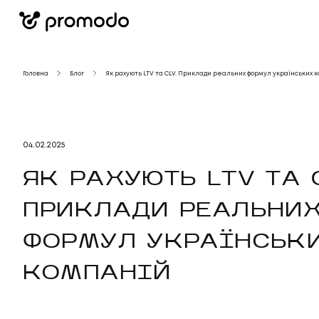
Головна
Блог
Як рахують LTV та CLV. Приклади реальних формул українських 
04
.
02
.
2025
ЯК РАХУЮТЬ LTV ТА 
ПРИКЛАДИ РЕАЛЬНИ
ФОРМУЛ УКРАЇНСЬК
КОМПАНІЙ