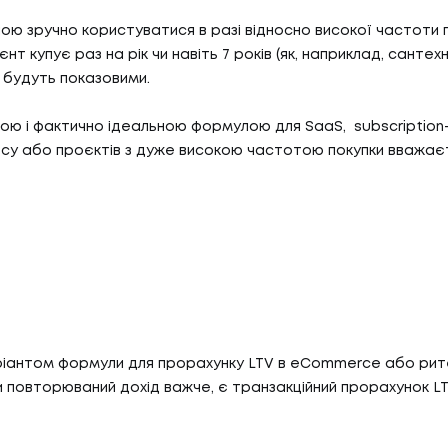
ю зручно користуватися в разі відносно високої частоти п
ієнт купує раз на рік чи навіть 7 років (як, наприклад, сантехн
 будуть показовими.
ою і фактично ідеальною формулою для SaaS, subscriptio
су або проєктів з дуже високою частотою покупки вважає
іантом формули для прорахунку LTV в eCommerce або рите
 повторюваний дохід важче, є транзакційний прорахунок LT