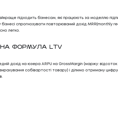
БЛО
07
ТИ
КО
йкраще підходить бізнесам, які працюють за моделлю підпи
 бізнесі спрогнозувати повторюваний дохід MRR(monthly rec
И
КОН
сно легко.
АС
НА ФОРМУЛА LTV
С
ній дохід на юзера ARPU на GrossMargin (маржу: відсоток 
 вирахування собівартості товару) і ділимо отриману цифру
в.