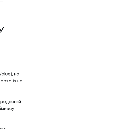
 —
У
alue), на
часто їх не
середнений
бізнесу