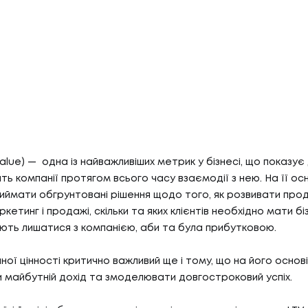
value) — одна із найважливіших метрик у бізнесі, що показує 
ть компанії протягом всього часу взаємодії з нею. На її ос
иймати обгрунтовані рішення щодо того, як розвивати проду
кетинг і продажі, скільки та яких клієнтів необхідно мати біз
ють лишатися з компанією, аби та була прибутковою.
ної цінності критично важливий ще і тому, що на його основ
 майбутній дохід та змоделювати довгостроковий успіх.