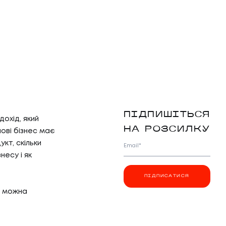
ПІДПИШІТЬСЯ
дохід, який
НА РОЗСИЛКУ
нові бізнес має
кт, скільки
Email*
несу і як
ПІДПИСАТИСЯ
і можна