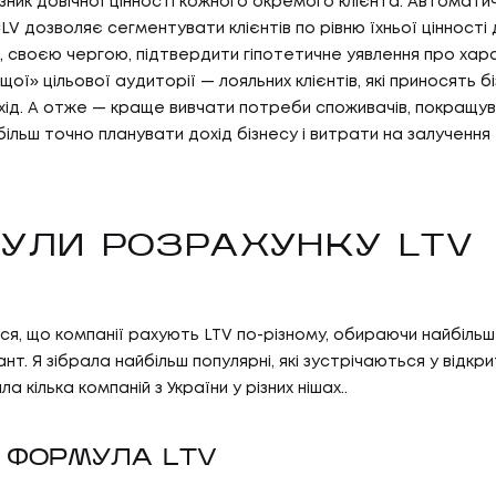
зник довічної цінності кожного окремого клієнта. Автомати
V дозволяє сегментувати клієнтів по рівню їхньої цінності 
 своєю чергою, підтвердити гіпотетичне уявлення про хар
ої» цільової аудиторії — лояльних клієнтів, які приносять б
хід. А отже — краще вивчати потреби споживачів, покращув
більш точно планувати дохід бізнесу і витрати на залучення
УЛИ РОЗРАХУНКУ LTV
ся, що компанії рахують LTV по-різному, обираючи найбіль
нт. Я зібрала найбільш популярні, які зустрічаються у відкр
а кілька компаній з України у різних нішах..
 ФОРМУЛА LTV