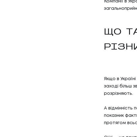
Компанії в Укр
загальноприйн
ЩО Т
РІЗН
Якщо в Україні
заході більш з
розрізняють.
А відмінність
показник факт
протягом всьо