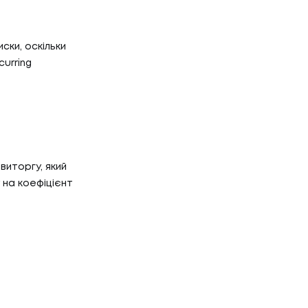
Г
НТАКТИ
ски, оскільки
urring
ТАКТИ
виторгу, який
 на коефіцієнт