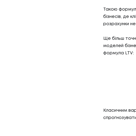
Такою формуло
бізнесів, де кл
розрахунки не
Ще більш точн
моделей бізне
формула LTV:
Класичним вар
спрогнозувати