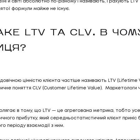
аїні й світі абсолютно по-різному і називають, і рахують LTV
ятої формули майже не існує.
АКЕ LTV ТА CLV. В ЧОМ
ИЦЯ?
 довічною цінністю клієнта частіше називають LTV (Lifetime V
вичне поняття CLV (Customer Lifetime Value). Маркетологи 
 полягає в тому, що LTV — це агрегована метрика, тобто у
ичного прибутку, який середньостатистичний клієнт приніс 
го періоду взаємодії з ним.