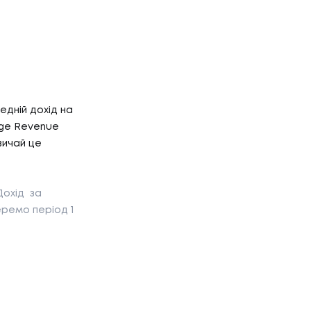
едній дохід на
age Revenue
вичай це
Р'ЄРА
Дохід за
еремо період 1
'ЄРА
ОГ