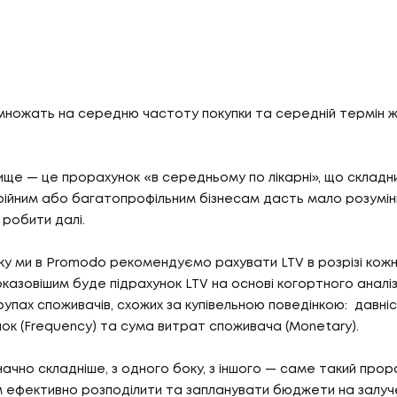
множать на середню частоту покупки та середній термін ж
ище — це прорахунок «в середньому по лікарні», що складн
ійним або багатопрофільним бізнесам дасть мало розумінн
робити далі.
ку ми в Promodo рекомендуємо рахувати LTV в розрізі кожно
оказовішим буде підрахунок LTV на основі когортного аналі
рупах споживачів, схожих за купівельною поведінкою: давніс
ок (Frequency) та сума витрат споживача (Monetary).
начно складніше, з одного боку, з іншого — саме такий прор
 ефективно розподілити та запланувати бюджети на залуч