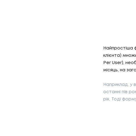
Найпростіша ф
клієнта) множ
Per User), нео
01
місяць, на заг
ПОСЛУ
Наприклад, у в
останні пів ро
ПОСЛУГ
рік. Тоді форм
02
КЕЙС