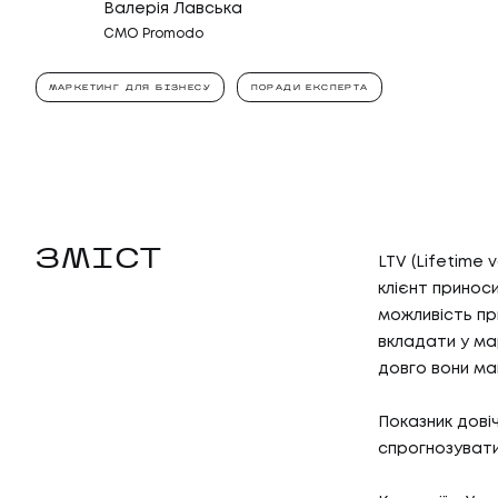
Валерія Лавська
CMO Promodo
МАРКЕТИНГ ДЛЯ БІЗНЕСУ
ПОРАДИ ЕКСПЕРТА
ЗМІСТ
LTV (Lifetime 
клієнт приноси
можливість пр
вкладати у мар
довго вони ма
Показник довіч
спрогнозувати