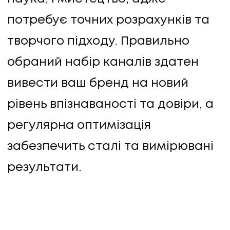
потребує точних розрахунків та
творчого підходу. Правильно
обраний набір каналів здатен
вивести ваш бренд на новий
рівень впізнаваності та довіри, а
регулярна оптимізація
UA
EN
UA
EN
забезпечить сталі та вимірювані
результати.
Політика конфіденційності
©
2026
Promodo