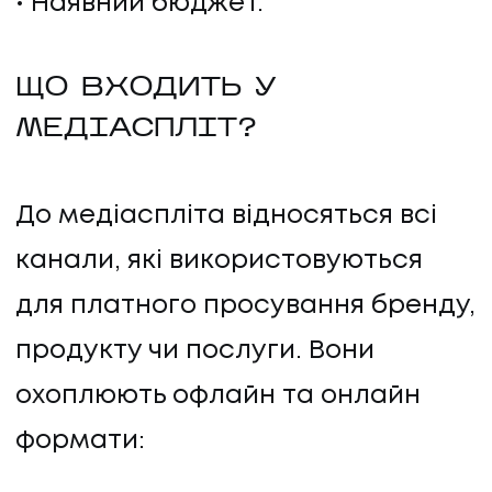
Наявний бюджет.
ЩО ВХОДИТЬ У
МЕДІАСПЛІТ?
ПОСЛУГИ
До медіаспліта відносяться всі
канали, які використовуються
ПОСЛУГИ
для платного просування бренду,
КЕЙСИ
продукту чи послуги. Вони
охоплюють офлайн та онлайн
КЕЙСИ
формати:
ПРО НАС