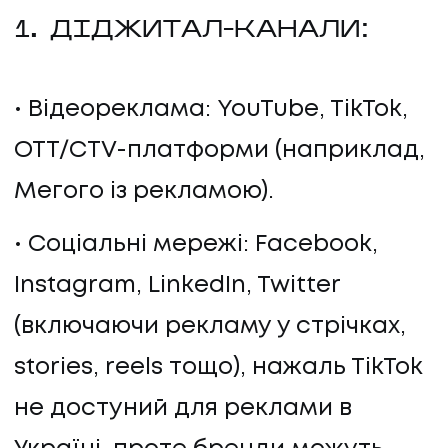
1. ДІДЖИТАЛ-КАНАЛИ:
ПРО НАС
КАР'ЄРА
Відеореклама: YouTube, TikTok,
КАР'ЄРА
OTT/CTV-платформи (наприклад,
Мегого із рекламою).
БЛОГ
Соціальні мережі: Facebook,
БЛОГ
Instagram, LinkedIn, Twitter
КЛІЄНТИ
(включаючи рекламу у стрічках,
stories, reels тощо), нажаль TikTok
КЛІЄНТИ
не достуний для реклами в
КОНТАКТИ