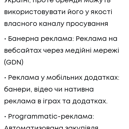
Україні, проте бренди можуть
КОНТАКТИ
використовувати його у якості
власного каналу просування
Банерна реклама: Реклама на
вебсайтах через медійні мережі
(GDN)
Реклама у мобільних додатках:
банери, відео чи нативна
реклама в іграх та додатках.
Programmatic-реклама:
Автоматизована закупівля