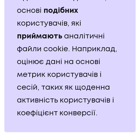
основі
подібних
користувачів, які
приймають
аналітичні
файли cookie. Наприклад,
оцінює дані на основі
метрик користувачів і
UA
EN
UA
EN
сесій, таких як щоденна
активність користувачів і
коефіцієнт конверсії.
Політика конфіденційності
©
2026
Promodo