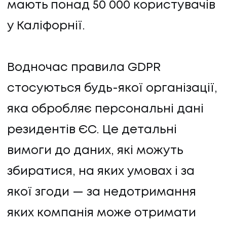
мають понад 50 000 користувачів
ПРО НАС
у Каліфорнії.
КАР'ЄРА
Водночас правила GDPR
КАР'ЄРА
стосуються будь-якої організації,
БЛОГ
яка обробляє персональні дані
резидентів ЄС. Це детальні
БЛОГ
вимоги до даних, які можуть
КЛІЄНТИ
збиратися, на яких умовах і за
КЛІЄНТИ
якої згоди — за недотримання
КОНТАКТИ
яких компанія може отримати