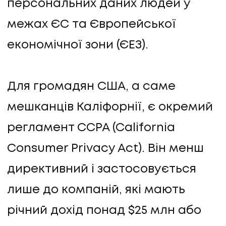
персональних даних людей у
межах ЄС та Європейської
економічної зони (ЄЕЗ).
Для громадян США, а саме
ПОСЛУГИ
мешканців Каліфорнії, є окремий
регламент CCPA (California
ПОСЛУГИ
Consumer Privacy Act). Він менш
КЕЙСИ
директивний і застосовується
КЕЙСИ
лише до компаній, які мають
ПРО НАС
річний дохід понад $25 млн або