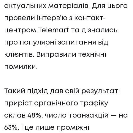
КАР'ЄРА
актуальних матеріалів. Для цього
БЛОГ
провели інтервʼю з контакт-
центром Telemart та дізнались
БЛОГ
про популярні запитання від
КЛІЄНТИ
клієнтів. Виправили технічні
помилки.
КЛІЄНТИ
КОНТАКТИ
Такий підхід дав свій результат:
приріст органічного трафіку
КОНТАКТИ
склав 48%, число транзакцій — на
63%. І це лише проміжні