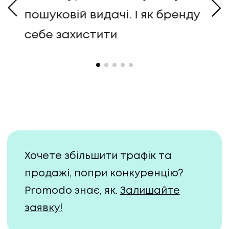
пошуковій видачі. І як бренду
ді
і
себе захистити
ш
A
Хочете збільшити трафік та
продажі, попри конкуренцію?
Promodo знає, як.
Залишайте
заявку!