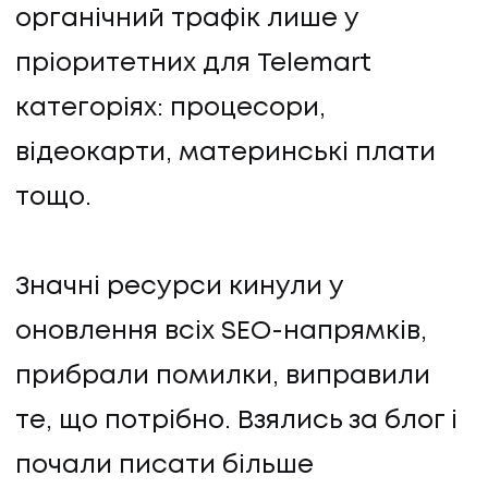
органічний трафік лише у
пріоритетних для Telemart
ПОСЛУГИ
категоріях: процесори,
ПОСЛУГИ
відеокарти, материнські плати
КЕЙСИ
тощо.
КЕЙСИ
Значні ресурси кинули у
ПРО НАС
оновлення всіх SEO-напрямків,
прибрали помилки, виправили
ПРО НАС
те, що потрібно. Взялись за блог і
КАР'ЄРА
почали писати більше