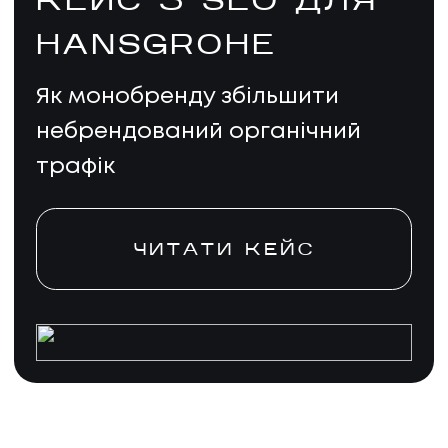
КЕЙС З SEO ДЛЯ
HANSGROHE
Як монобренду збільшити
небрендований органічний
трафік
ЧИТАТИ КЕЙС