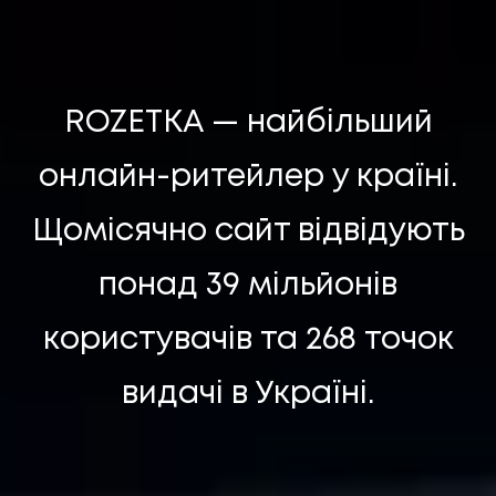
ROZETKA — найбільший
онлайн-ритейлер у країні.
Щомісячно сайт відвідують
понад 39 мільйонів
користувачів та 268 точок
UA
EN
UA
EN
видачі в Україні.
Політика конфіденційності
©
2026
Promodo