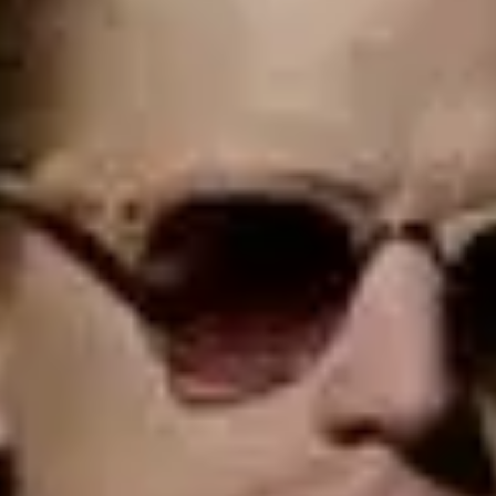
КАР'ЄРА
КАР'ЄРА
БЛОГ
БЛОГ
КЛІЄНТИ
КЛІЄНТИ
КОНТАКТИ
КОНТАКТИ