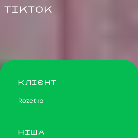
TIKTOK
КЛІЄНТ
Rozetka
НІША