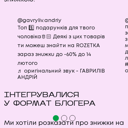
@gavryliv.andriy
@
п
Топ 5️⃣ подарунків для твого
з
чоловіка🫅🏻 Деякі з цих товарів
з
ти можеш знайти на ROZETKA
м
д
зараз знuжкu до -60% до 14
лютого
о
♬ оригінальний звук - ГАВРИЛІВ
АНДРІЙ
ІНТЕГРУВАЛИСЯ
У ФОРМАТ БЛОГЕРА
Ми хотіли розказати про знижки на