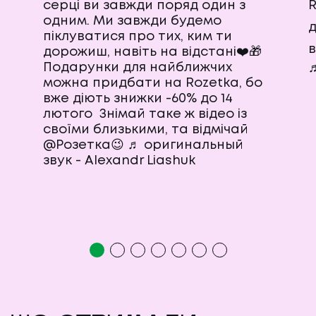
серці ви завжди поряд один з
R
одним. Ми завжди будемо
д
піклуватися про тих, ким ти
в
дорожиш, навіть на відстані❤️🎁
Подарунки для найближчих
♬
можна придбати на Rozetka, бо
вже діють знижки -60% до 14
лютого Знімай таке ж відео із
своїми близькими, та відмічай
@Розетка😉
♬ оригинальный
звук - Alexandr Liashuk