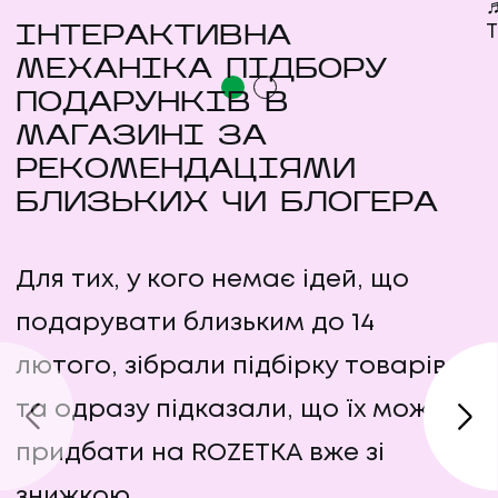
♬
ІНТЕРАКТИВНА
МЕХАНІКА ПІДБОРУ
ПОДАРУНКІВ В
МАГАЗИНІ ЗА
РЕКОМЕНДАЦІЯМИ
БЛИЗЬКИХ ЧИ БЛОГЕРА
Для тих, у кого немає ідей, що
подарувати близьким до 14
лютого, зібрали підбірку товарів
та одразу підказали, що їх можна
придбати на ROZETKA вже зі
знижкою.