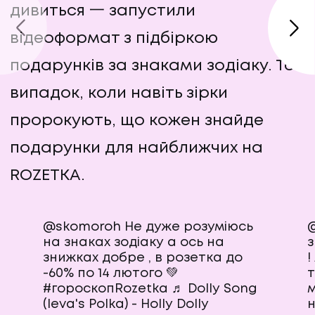
дивиться 一 запустили
відеоформат з підбіркою
подарунків за знаками зодіаку. Той
випадок, коли навіть зірки
пророкують, що кожен знайде
подарунки для найближчих на
ROZETKA.
@skomoroh
Не дуже розуміюсь
@
на знаках зодіаку а ось на
з
знижках добре , в розетка до
!
-60% по 14 лютого 💚
т
#гороскопRozetka
♬ Dolly Song
м
(Ieva's Polka) - Holly Dolly