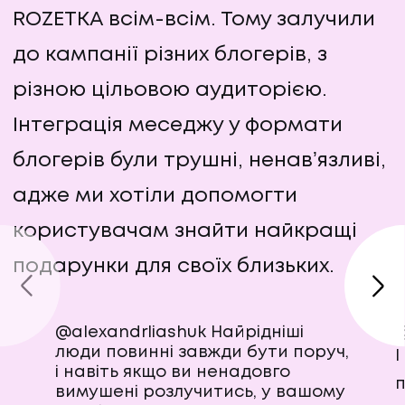
ROZETKA всім-всім. Тому залучили
до кампанії різних блогерів, з
різною цільовою аудиторією.
Інтеграція меседжу у формати
блогерів були трушні, ненавʼязливі,
адже ми хотіли допомогти
користувачам знайти найкращі
подарунки для своїх близьких.
@alexandrliashuk
Найрідніші
@
люди повинні завжди бути поруч,
І
і навіть якщо ви ненадовго
вимушені розлучитись, у вашому