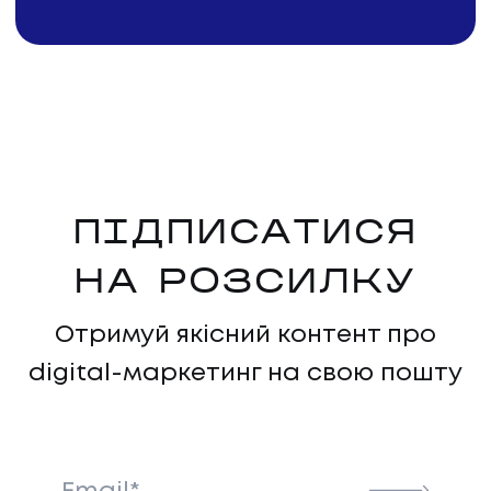
ПІДПИСАТИСЯ
НА РОЗСИЛКУ
НАПИСАТИ НАМ
Отримуй якісний контент про
digital-маркетинг на свою пошту