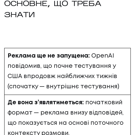
ОСНОВНЕ, ЩО ТРЕБА
КЕЙСИ
ЗНАТИ
ПРО НАС
ПРО НАС
КАР'ЄРА
Реклама ще не запущена:
OpenAI
повідомив, що почне тестування у
КАР'ЄРА
США впродовж найближчих тижнів
(спочатку — внутрішнє тестування)
БЛОГ
Де вона з’являтиметься:
початковий
БЛОГ
формат — реклама внизу відповідей,
КЛІЄНТИ
що показується на основі поточного
контексту розмови.